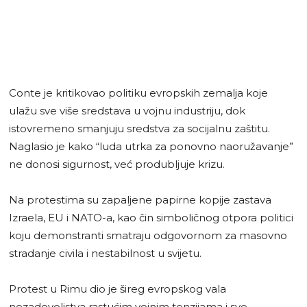
Conte je kritikovao politiku evropskih zemalja koje
ulažu sve više sredstava u vojnu industriju, dok
istovremeno smanjuju sredstva za socijalnu zaštitu.
Naglasio je kako “luda utrka za ponovno naoružavanje”
ne donosi sigurnost, već produbljuje krizu.
Na protestima su zapaljene papirne kopije zastava
Izraela, EU i NATO-a, kao čin simboličnog otpora politici
koju demonstranti smatraju odgovornom za masovno
stradanje civila i nestabilnost u svijetu.
Protest u Rimu dio je šireg evropskog vala
nezadovoljstva rastućim vojnim tenzijama i sve