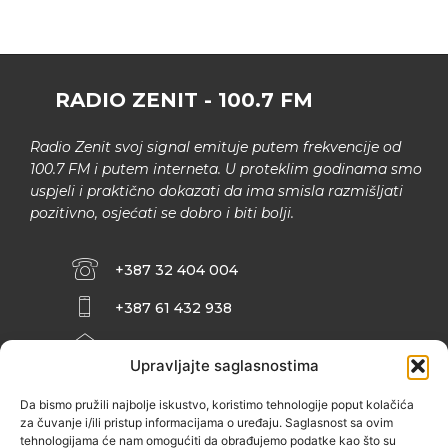
RADIO ZENIT - 100.7 FM
Radio Zenit svoj signal emituje putem frekvencije od
100.7 FM i putem interneta. U proteklim godinama smo
uspjeli i praktično dokazati da ima smisla razmišljati
pozitivno, osjećati se dobro i biti bolji.
+387 32 404 004
+387 61 432 938
INFO@ZENIT.BA
Upravljajte saglasnostima
HUSEINA KULENOVIĆA BR. 2 (RK
ZENIČANKA, 3. SPRAT), 72000 ZENICA
Da bismo pružili najbolje iskustvo, koristimo tehnologije poput kolačića
za čuvanje i/ili pristup informacijama o uređaju. Saglasnost sa ovim
tehnologijama će nam omogućiti da obrađujemo podatke kao što su