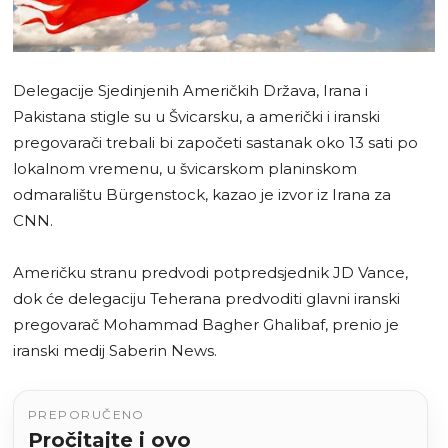
Delegacije Sjedinjenih Američkih Država, Irana i
Pakistana stigle su u Švicarsku, a američki i iranski
pregovarači trebali bi započeti sastanak oko 13 sati po
lokalnom vremenu, u švicarskom planinskom
odmaralištu Bürgenstock, kazao je izvor iz Irana za
CNN.
Američku stranu predvodi potpredsjednik JD Vance,
dok će delegaciju Teherana predvoditi glavni iranski
pregovarač Mohammad Bagher Ghalibaf, prenio je
iranski medij Saberin News.
PREPORUČENO
Pročitajte i ovo