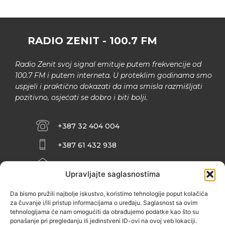
RADIO ZENIT - 100.7 FM
Radio Zenit svoj signal emituje putem frekvencije od
100.7 FM i putem interneta. U proteklim godinama smo
uspjeli i praktično dokazati da ima smisla razmišljati
pozitivno, osjećati se dobro i biti bolji.
+387 32 404 004
+387 61 432 938
INFO@ZENIT.BA
Upravljajte saglasnostima
HUSEINA KULENOVIĆA BR. 2 (RK
ZENIČANKA, 3. SPRAT), 72000 ZENICA
Da bismo pružili najbolje iskustvo, koristimo tehnologije poput kolačića
za čuvanje i/ili pristup informacijama o uređaju. Saglasnost sa ovim
tehnologijama će nam omogućiti da obrađujemo podatke kao što su
ponašanje pri pregledanju ili jedinstveni ID-ovi na ovoj veb lokaciji.