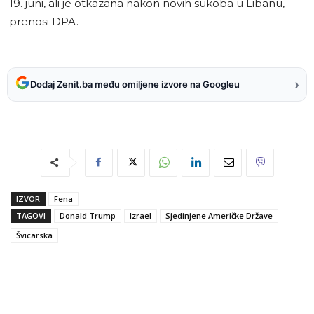
19. juni, ali je otkazana nakon novih sukoba u Libanu,
prenosi DPA.
›
Dodaj Zenit.ba među omiljene izvore na Googleu
IZVOR
Fena
TAGOVI
Donald Trump
Izrael
Sjedinjene Američke Države
Švicarska