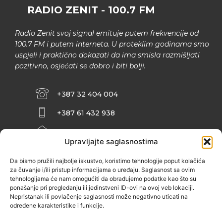
RADIO ZENIT - 100.7 FM
Radio Zenit svoj signal emituje putem frekvencije od
100.7 FM i putem interneta. U proteklim godinama smo
uspjeli i praktično dokazati da ima smisla razmišljati
pozitivno, osjećati se dobro i biti bolji.
+387 32 404 004
+387 61 432 938
INFO@ZENIT.BA
Upravljajte saglasnostima
HUSEINA KULENOVIĆA BR. 2 (RK
ZENIČANKA, 3. SPRAT), 72000 ZENICA
Da bismo pružili najbolje iskustvo, koristimo tehnologije poput kolačića
za čuvanje i/ili pristup informacijama o uređaju. Saglasnost sa ovim
tehnologijama će nam omogućiti da obrađujemo podatke kao što su
ponašanje pri pregledanju ili jedinstveni ID-ovi na ovoj veb lokaciji.
Nepristanak ili povlačenje saglasnosti može negativno uticati na
određene karakteristike i funkcije.