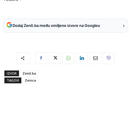
›
Dodaj Zenit.ba među omiljene izvore na Googleu
IZVOR
Zenit.ba
TAGOVI
Zenica