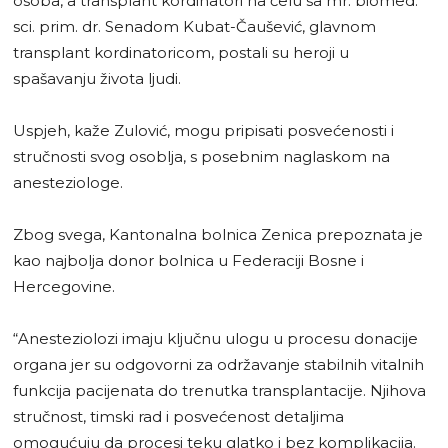
osoba, a transplant kordinatori na čelu sa mr. biomed.
sci. prim. dr. Senadom Kubat-Čaušević, glavnom
transplant kordinatoricom, postali su heroji u
spašavanju života ljudi.
Uspjeh, kaže Zulović, mogu pripisati posvećenosti i
stručnosti svog osoblja, s posebnim naglaskom na
anesteziologe.
Zbog svega, Kantonalna bolnica Zenica prepoznata je
kao najbolja donor bolnica u Federaciji Bosne i
Hercegovine.
“Anesteziolozi imaju ključnu ulogu u procesu donacije
organa jer su odgovorni za održavanje stabilnih vitalnih
funkcija pacijenata do trenutka transplantacije. Njihova
stručnost, timski rad i posvećenost detaljima
omogućuju da procesi teku glatko i bez komplikacija.