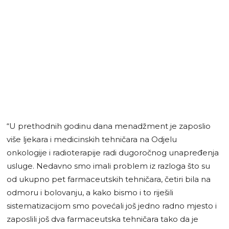
“U prethodnih godinu dana menadžment je zaposlio
više ljekara i medicinskih tehničara na Odjelu
onkologije i radioterapije radi dugoročnog unapređenja
usluge. Nedavno smo imali problem iz razloga što su
od ukupno pet farmaceutskih tehničara, četiri bila na
odmoru i bolovanju, a kako bismo i to riješili
sistematizacijom smo povećali još jedno radno mjesto i
zaposlili još dva farmaceutska tehničara tako da je