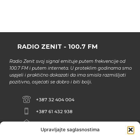
RADIO ZENIT - 100.7 FM
Radio Zenit svoj signal emituje putem frekvencije od
100.7 FM i putem interneta. U proteklim godinama smo
uspjeli i praktično dokazati da ima smisla razmišljati
pozitivno, osjećati se dobro i biti bolji.
+387 32 404 004
+387 61 432 938
INFO@ZENIT.BA
Upravljajte saglasnostima
HUSEINA KULENOVIĆA BR. 2 (RK