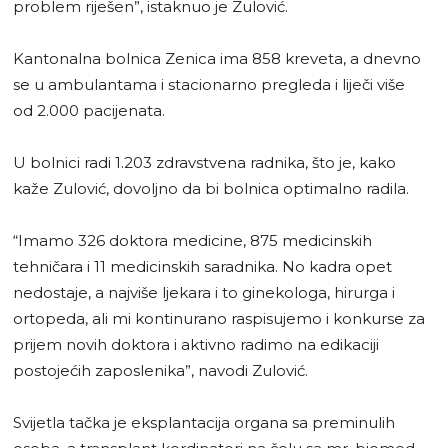
problem riješen”, istaknuo je Zulović.
Kantonalna bolnica Zenica ima 858 kreveta, a dnevno
se u ambulantama i stacionarno pregleda i liječi više
od 2.000 pacijenata.
U bolnici radi 1.203 zdravstvena radnika, što je, kako
kaže Zulović, dovoljno da bi bolnica optimalno radila.
“Imamo 326 doktora medicine, 875 medicinskih
tehničara i 11 medicinskih saradnika. No kadra opet
nedostaje, a najviše ljekara i to ginekologa, hirurga i
ortopeda, ali mi kontinurano raspisujemo i konkurse za
prijem novih doktora i aktivno radimo na edikaciji
postojećih zaposlenika”, navodi Zulović.
Svijetla tačka je eksplantacija organa sa preminulih