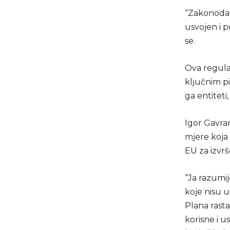
“Zakonodavn
usvojen i 
se.
Ova regulat
ključnim pi
ga entiteti
Igor Gavran
mjere koja 
EU za izvrš
“Ja razumij
koje nisu 
Plana rast
korisne i u