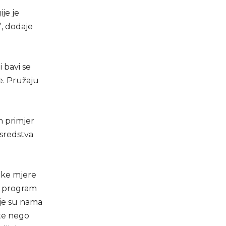
je je
, dodaje
 bavi se
e. Pružaju
an primjer
 sredstva
neke mjere
u program
oje su nama
ete nego