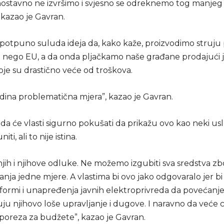
dnostavno ne izvršimo i svjesno se odreknemo tog manjeg 
 kazao je Gavran.
e potpuno suluda ideja da, kako kaže, proizvodimo struju
 nego EU, a da onda pljačkamo naše građane prodajući 
oje su drastično veće od troškova.
edina problematična mjera”, kazao je Gavran.
da će vlasti sigurno pokušati da prikažu ovo kao neki usl
ti, ali to nije istina.
njih i njihove odluke. Ne možemo izgubiti sva sredstva z
nja jedne mjere. A vlastima bi ovo jako odgovaralo jer bi
formi i unapređenja javnih elektroprivreda da povećanj
u njihovo loše upravljanje i dugove. I naravno da veće c
 poreza za budžete”, kazao je Gavran.