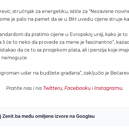
ević, stručnjak za energetiku, ističe za “Nezavisne novi
 kome je palo na pamet da se u BiH uvedu cijene struje k
andardom da pratimo cijene u Evropskoj uniji, kako je to
da li će to neko da provede za mene je fascinantno”, kazao
 istakao da će to sa prosjekom plata, ali i penzija koje imaj
ti nemoguće.
i ogroman udar na budžete građana”, zaključio je Bečarevi
Pratite nas i na
Twitteru
,
Facebooku
i
Instagramu
.
 Zenit.ba među omiljene izvore na Googleu