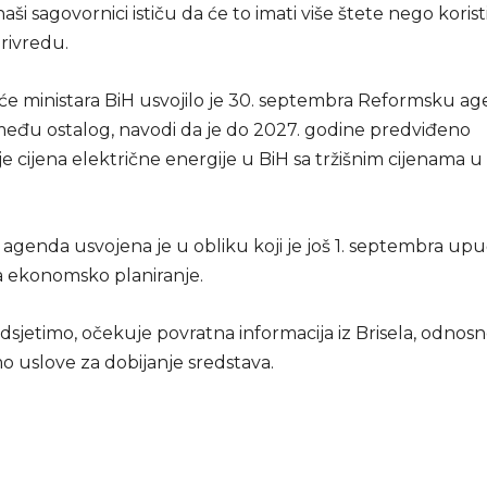
naši sagovornici ističu da će to imati više štete nego koris
rivredu.
eće ministara BiH usvojilo je 30. septembra Reformsku a
između ostalog, navodi da je do 2027. godine predviđeno
e cijena električne energije u BiH sa tržišnim cijenama u
agenda usvojena je u obliku koji je još 1. septembra upu
za ekonomsko planiranje.
dsjetimo, očekuje povratna informacija iz Brisela, odnosno
o uslove za dobijanje sredstava.