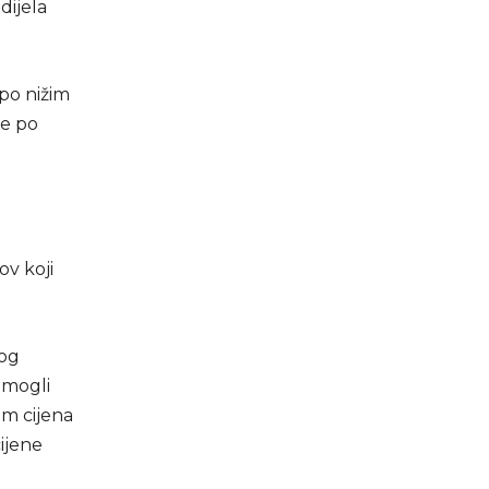
dijela
 po nižim
je po
ov koji
bog
 mogli
em cijena
ijene