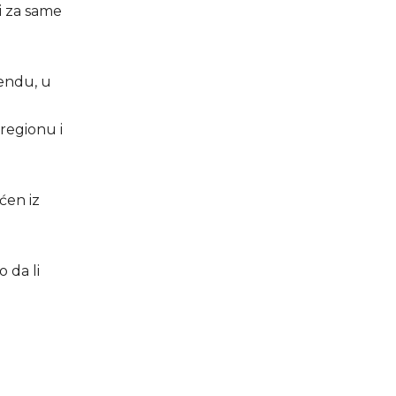
ti za same
gendu, u
 regionu i
ćen iz
 da li