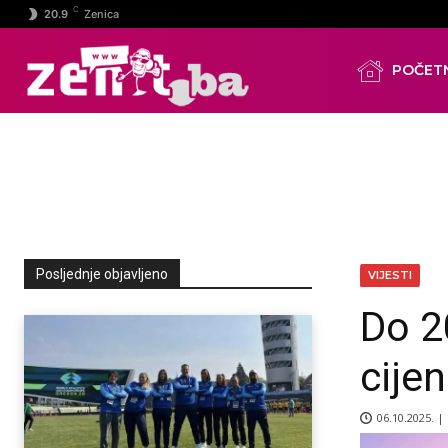
C
20.9
Zenica
POČET
Posljednje objavljeno
VIJESTI
Do 2
cijen
06.10.2025. |