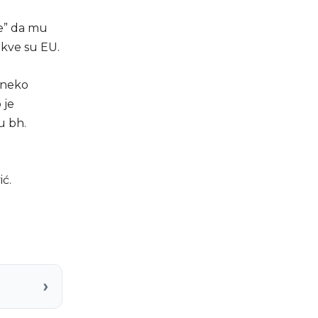
ne” da mu
akve su EU.
 neko
 je
u bh.
ć.
›