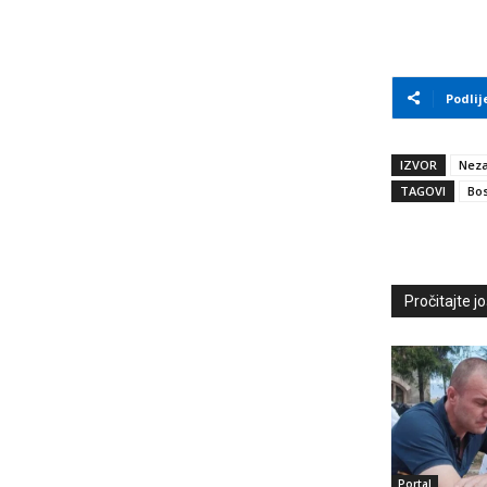
Podlij
IZVOR
Neza
TAGOVI
Bos
Pročitajte još
Portal