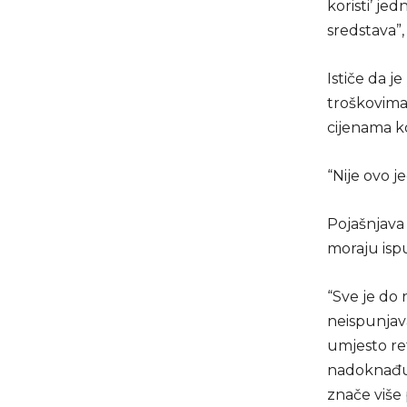
koristi’ je
sredstava”,
Ističe da j
troškovima
cijenama k
“Nije ovo j
Pojašnjava 
moraju ispuni
“Sve je do 
neispunjava
umjesto re
nadoknađuj
znače više