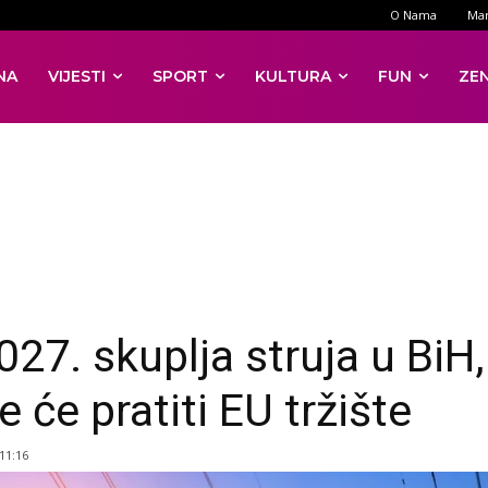
O Nama
Mar
NA
VIJESTI
SPORT
KULTURA
FUN
ZE
027. skuplja struja u BiH,
e će pratiti EU tržište
 11:16