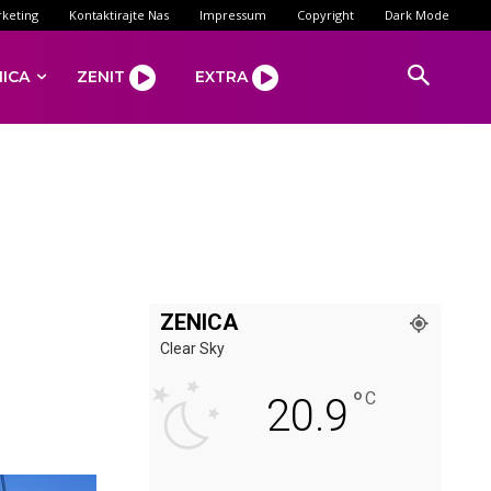
keting
Kontaktirajte Nas
Impressum
Copyright
Dark Mode
NICA
ZENIT
EXTRA
ZENICA
Clear Sky
°
C
20.9