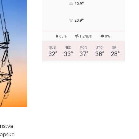
°
20.9
°
20.9
65%
1.2m/s
0%
SUB
NED
PON
UTO
SRI
32
°
33
°
37
°
38
°
28
°
instva
vropske