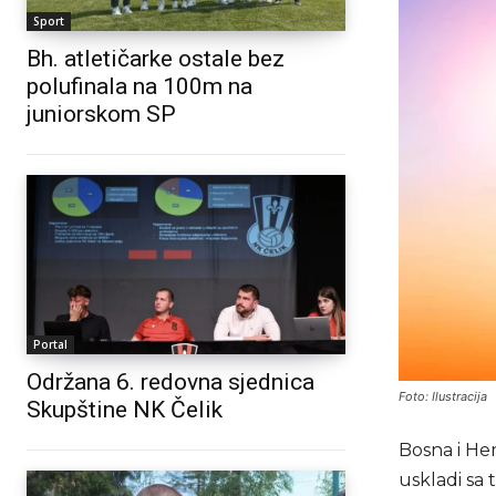
Sport
Bh. atletičarke ostale bez
polufinala na 100m na
juniorskom SP
Portal
Održana 6. redovna sjednica
Foto: Ilustracija
Skupštine NK Čelik
Bosna i He
uskladi sa 