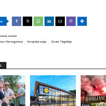
eli
visne novine
na i Hercegovina
Evropska unija
Zoran Tegeltija
...
Vijesti
Portal