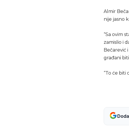
Almir Bečar
nije jasno
“Sa ovim st
zamislio i 
Bečarević i
građani bi
“To će bit
Dodaj