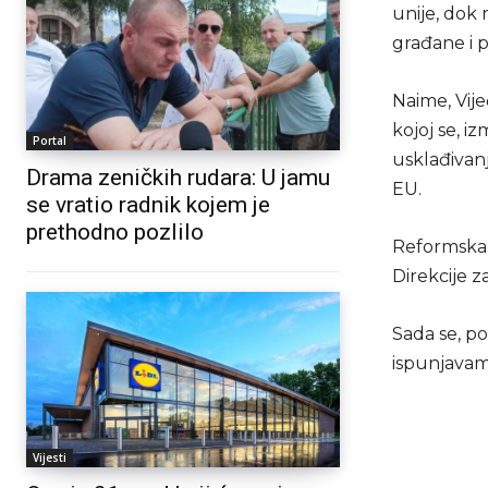
unije, dok 
građane i p
Naime, Vij
kojoj se, 
Portal
usklađivanj
Drama zeničkih rudara: U jamu
EU.
se vratio radnik kojem je
prethodno pozlilo
Reformska 
Direkcije 
Sada se, po
ispunjavam
Vijesti