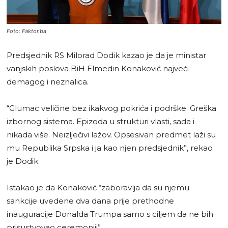
Foto: Faktor.ba
Predsjednik RS Milorad Dodik kazao je da je ministar
vanjskih poslova BiH Elmedin Konaković najveći
demagog i neznalica.
“Glumac veličine bez ikakvog pokrića i podrške. Greška
izbornog sistema. Epizoda u strukturi vlasti, sada i
nikada više. Neizlječivi lažov. Opsesivan predmet laži su
mu Republika Srpska i ja kao njen predsjednik”, rekao
je Dodik.
Istakao je da Konaković “zaboravlja da su njemu
sankcije uvedene dva dana prije prethodne
inauguracije Donalda Trumpa samo s ciljem da ne bih
prisustvovao ceremoniji”.