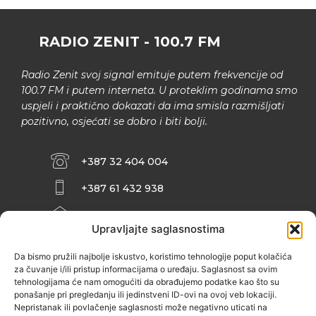
RADIO ZENIT - 100.7 FM
Radio Zenit svoj signal emituje putem frekvencije od
100.7 FM i putem interneta. U proteklim godinama smo
uspjeli i praktično dokazati da ima smisla razmišljati
pozitivno, osjećati se dobro i biti bolji.
+387 32 404 004
+387 61 432 938
INFO@ZENIT.BA
Upravljajte saglasnostima
HUSEINA KULENOVIĆA BR. 2 (RK
ZENIČANKA, 3. SPRAT), 72000 ZENICA
Da bismo pružili najbolje iskustvo, koristimo tehnologije poput kolačića
za čuvanje i/ili pristup informacijama o uređaju. Saglasnost sa ovim
tehnologijama će nam omogućiti da obrađujemo podatke kao što su
ponašanje pri pregledanju ili jedinstveni ID-ovi na ovoj veb lokaciji.
Nepristanak ili povlačenje saglasnosti može negativno uticati na