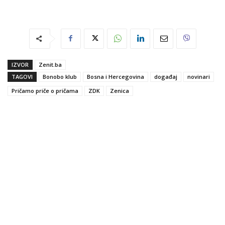
IZVOR
Zenit.ba
TAGOVI
Bonobo klub
Bosna i Hercegovina
događaj
novinari
Pričamo priče o pričama
ZDK
Zenica