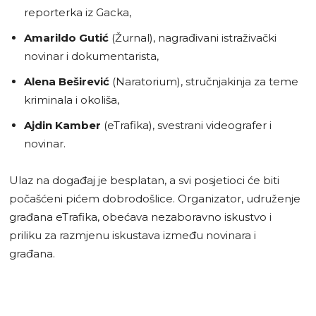
reporterka iz Gacka,
Amarildo Gutić
(Žurnal), nagrađivani istraživački
novinar i dokumentarista,
Alena Beširević
(Naratorium), stručnjakinja za teme
kriminala i okoliša,
Ajdin Kamber
(eTrafika), svestrani videografer i
novinar.
Ulaz na događaj je besplatan, a svi posjetioci će biti
počašćeni pićem dobrodošlice. Organizator, udruženje
građana eTrafika, obećava nezaboravno iskustvo i
priliku za razmjenu iskustava između novinara i
građana.