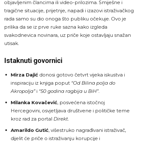
objavljenim člancima ili video-prilozima. Smiješne i
tragične situacije, prijetnje, napadi i izazovi istraživačkog
rada samo su dio onoga što publiku očekuje. Ovo je
prilika da se iz prve ruke sazna kako izgleda
svakodnevica novinara, uz priče koje ostavljaju snažan
utisak.
Istaknuti govornici
Mirza Dajić
donosi gotovo četvrt vijeka iskustva i
inspiraciju iz knjiga poput
“Od Bilina polja do
Akropolja”
i
“50 godina ragbija u BiH”
.
Milanka Kovačević
, posvećena istočnoj
Hercegovini, osvjetljava društvene i političke teme
kroz rad za portal
Direkt
.
Amarildo Gutić
, višestruko nagrađivani istraživač,
dijelit će priče o istraživanju korupcije i