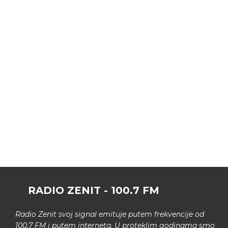
RADIO ZENIT - 100.7 FM
Radio Zenit svoj signal emituje putem frekvencije od
100.7 FM i putem interneta. U proteklim godinama smo