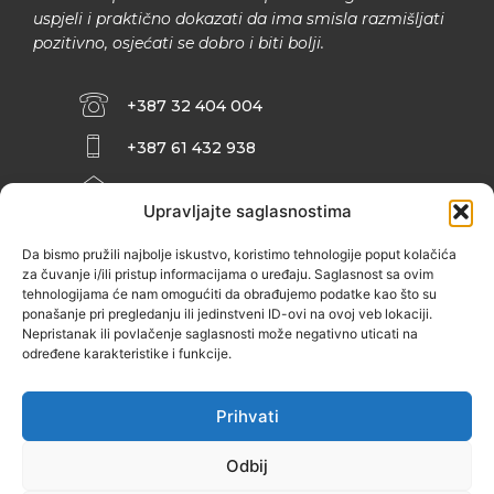
uspjeli i praktično dokazati da ima smisla razmišljati
pozitivno, osjećati se dobro i biti bolji.
+387 32 404 004
+387 61 432 938
INFO@ZENIT.BA
Upravljajte saglasnostima
HUSEINA KULENOVIĆA BR. 2 (RK
ZENIČANKA, 3. SPRAT), 72000 ZENICA
Da bismo pružili najbolje iskustvo, koristimo tehnologije poput kolačića
za čuvanje i/ili pristup informacijama o uređaju. Saglasnost sa ovim
tehnologijama će nam omogućiti da obrađujemo podatke kao što su
ponašanje pri pregledanju ili jedinstveni ID-ovi na ovoj veb lokaciji.
Nepristanak ili povlačenje saglasnosti može negativno uticati na
određene karakteristike i funkcije.
Prihvati
Odbij