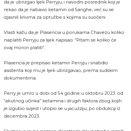
da je ubrizgao lijek Perryju, i navodni posrednik koji je
rekao da je nabavio ketamin od Sanghe, već su se
izjasnili krivima za optužbe s kojima su suočeni.
Vlasti kažu da je Plasencia u porukama Chavezu koliko
naplatiti Perryju za lijek napisao: “Pitam se koliko će
ovaj moron platiti”.
Plasencia je prepisao ketamin Perryju i snabdio
asistenta koji mu je lijek ubrizgavao, prema sudskim
dokumentima.
Perry je umro u dobi od 54 godine u oktobru 2023. od
“akutnog učinka” ketamina i drugih faktora zbog kojih
je izgubio svijest i utopio se u jacuzziju, po obdukciji iz
decembra 2023.