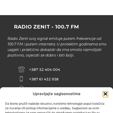
RADIO ZENIT - 100.7 FM
Radio Zenit svoj signal emituje putem frekvencije od
100.7 FM i putem interneta. U proteklim godinama smo
uspjeli i praktično dokazati da ima smisla razmišljati
pozitivno, osjećati se dobro i biti bolji.
+387 32 404 004
+387 61 432 938
INFO@ZENIT.BA
Upravljajte saglasnostima
HUSEINA KULENOVIĆA BR. 2 (RK
ZENIČANKA, 3. SPRAT), 72000 ZENICA
Da bismo pružili najbolje iskustvo, koristimo tehnologije poput kolačića
za čuvanje i/ili pristup informacijama o uređaju. Saglasnost sa ovim
tehnologijama će nam omogućiti da obrađujemo podatke kao što su