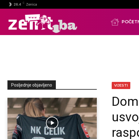
C
26.4
Zenica
POČET
Posljednje objavljeno
VIJESTI
Dom 
usvo
rasp