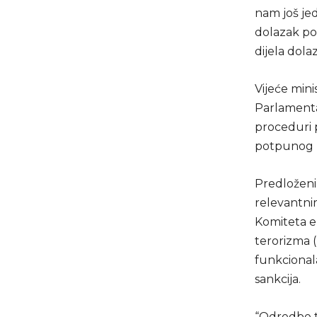
nam još jed
dolazak pok
dijela dola
Vijeće mini
Parlamenta
proceduri 
potpunog m
Predloženi 
relevantnim
Komiteta ek
terorizma 
funkcional
sankcija.
“Odredbe t