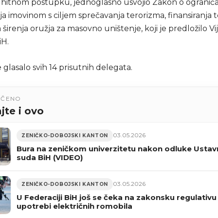
po hitnom postupku, jednoglasno usvojio Zakon o ogranič
a imovinom s ciljem sprečavanja terorizma, finansiranja t
a širenja oružja za masovno uništenje, koji je predložilo Vi
iH.
 glasalo svih 14 prisutnih delegata.
UČENO
jte i ovo
03.05.2026
ZENIČKO-DOBOJSKI KANTON
Bura na zeničkom univerzitetu nakon odluke Usta
suda BiH (VIDEO)
03.05.2026
ZENIČKO-DOBOJSKI KANTON
U Federaciji BiH još se čeka na zakonsku regulativu
upotrebi električnih romobila