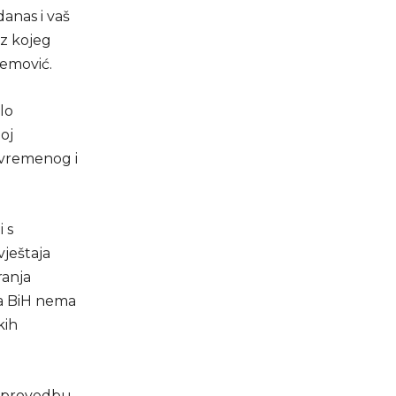
danas i vaš
iz kojeg
demović.
lo
oj
ovremenog i
 s
vještaja
ranja
da BiH nema
kih
u provedbu