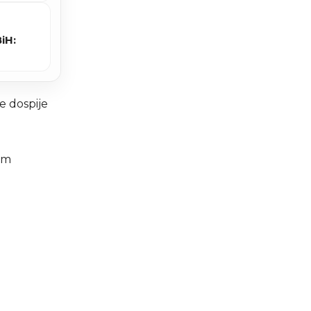
iH:
e dospije
im