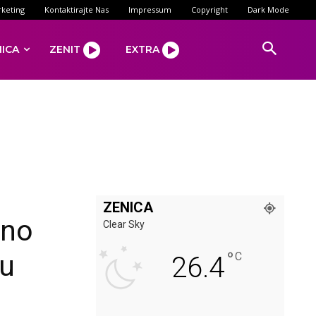
keting
Kontaktirajte Nas
Impressum
Copyright
Dark Mode
NICA
ZENIT
EXTRA
ZENICA
sno
Clear Sky
°
ju
C
26.4