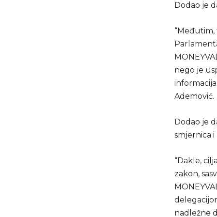
Dodao je da
“Međutim, t
Parlamentar
MONEYVAL-a
nego je usp
informacija
Ademović.
Dodao je da
smjernica 
“Dakle, cil
zakon, sasv
MONEYVAL-a.
delegacijom
nadležne da