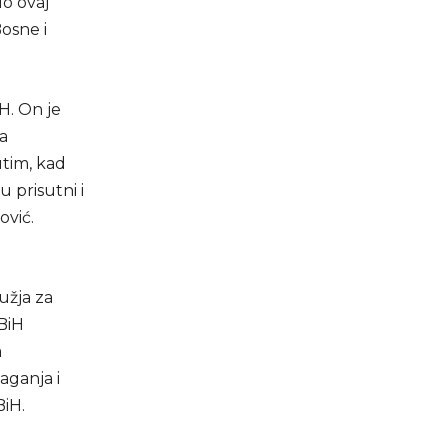
lo ovaj
Bosne i
H. On je
za
utim, kad
u prisutni i
ović.
ružja za
BiH
a
aganja i
BiH.