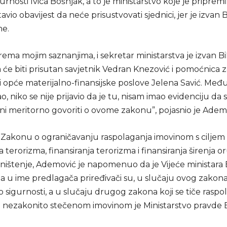
gurnosti Ivica Bošnjak, a to je ministarstvo koje je pripremi
avio obavijest da neće prisustvovati sjednici, jer je izvan 
ne.
ema mojim saznanjima, i sekretar ministarstva je izvan Bi
 će biti prisutan savjetnik Vedran Knezović i pomoćnica 
i opće materijalno-finansijske poslove Jelena Savić. Međ
, niko se nije prijavio da je tu, nisam imao evidenciju da s
i meritorno govoriti o ovome zakonu”, pojasnio je Adem
 Zakonu o ograničavanju raspolaganja imovinom s ciljem
 terorizma, finansiranja terorizma i finansiranja širenja o
ištenje, Ademović je napomenuo da je Vijeće ministara 
 a u ime predlagača priređivači su, u slučaju ovog zakon
o sigurnosti, a u slučaju drugog zakona koji se tiče raspol
a nezakonito stečenom imovinom je Ministarstvo pravde 