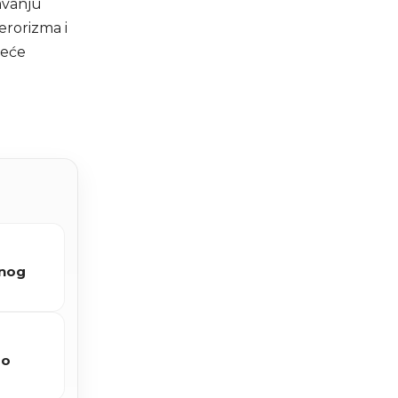
avanju
erorizma i
jeće
vnog
 o