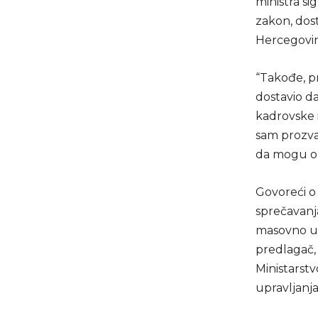
ministra si
zakon, dost
Hercegovi
“Takođe, pr
dostavio da
kadrovske 
sam prozvao
da mogu on
Govoreći o
sprečavanja
masovno un
predlagač,
Ministarstv
upravljanj