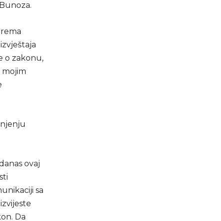
 Bunoza.
 prema
izvještaja
e o zakonu,
a mojim
e
unjenju
 danas ovaj
sti
unikaciji sa
zvijeste
kon. Da