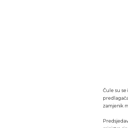
Čule su se 
predlagača
zamjenik mi
Predsjedav