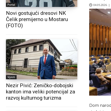
04.05.2026. |
Portal
Novi gostujući dresovi NK
Čelik premijerno u Mostaru
(FOTO)
Vijesti
Nezir Pivić: Zeničko-dobojski
kanton ima veliki potencijal za
razvoj kulturnog turizma
Dom naroda