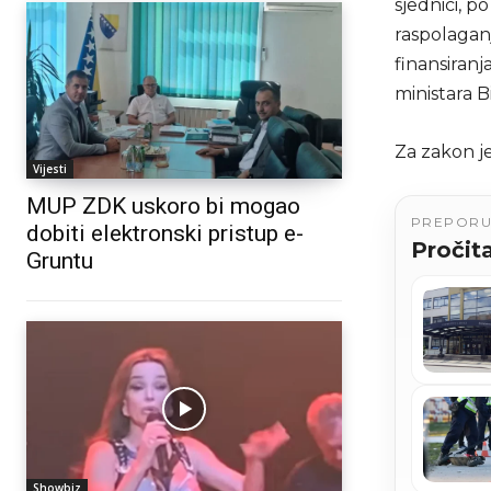
sjednici, 
raspolaganj
finansiranj
ministara B
Za zakon je
Vijesti
MUP ZDK uskoro bi mogao
PREPOR
dobiti elektronski pristup e-
Pročita
Gruntu
Showbiz