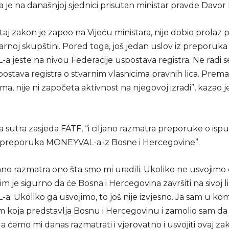
 je na današnjoj sjednici prisutan ministar pravde Davor
aj zakon je zapeo na Vijeću ministara, nije dobio prolaz
noj skupštini. Pored toga, još jedan uslov iz preporuka 
 jeste na nivou Federacije uspostava registra. Ne radi s
ostava registra o stvarnim vlasnicima pravnih lica. Prem
ma, nije ni započeta aktivnost na njegovoj izradi”, kazao j
 sutra zasjeda FATF, “i ciljano razmatra preporuke o isp
i preporuka MONEYVAL-a iz Bosne i Hercegovine”.
jano razmatra ono šta smo mi uradili. Ukoliko ne usvojimo
im je sigurno da će Bosna i Hercegovina završiti na sivoj li
 Ukoliko ga usvojimo, to još nije izvjesno. Ja sam u kom
 koja predstavlja Bosnu i Hercegovinu i zamolio sam da i
 ćemo mi danas razmatrati i vjerovatno i usvojiti ovaj za