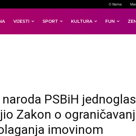
O Nama
Mar
NA
VIJESTI
SPORT
KULTURA
FUN
ZE
naroda PSBiH jednogla
jio Zakon o ograničavan
olaganja imovinom