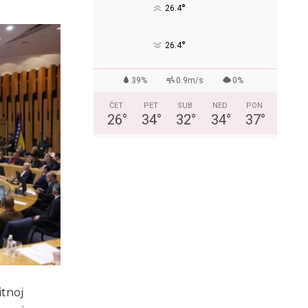
°
26.4
°
26.4
39%
0.9m/s
0%
ČET
PET
SUB
NED
PON
26
°
34
°
32
°
34
°
37
°
tnoj