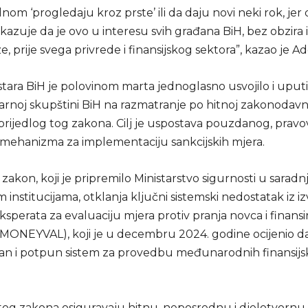
nom ‘progledaju kroz prste’ ili da daju novi neki rok, jer 
azuje da je ovo u interesu svih građana BiH, bez obzira 
ze, prije svega privrede i finansijskog sektora”, kazao je A
stara BiH je polovinom marta jednoglasno usvojilo i uputi
rnoj skupštini BiH na razmatranje po hitnoj zakonodavn
prijedlog tog zakona. Cilj je uspostava pouzdanog, prav
ehanizma za implementaciju sankcijskih mjera.
zakon, koji je pripremilo Ministarstvo sigurnosti u saradnji
 institucijama, otklanja ključni sistemski nedostatak iz iz
sperata za evaluaciju mjera protiv pranja novca i finansi
(MONEYVAL), koji je u decembru 2024. godine ocijenio 
an i potpun sistem za provedbu međunarodnih finansijs
og zakona osiguravaju hitnu, neposrednu i djelotvorn