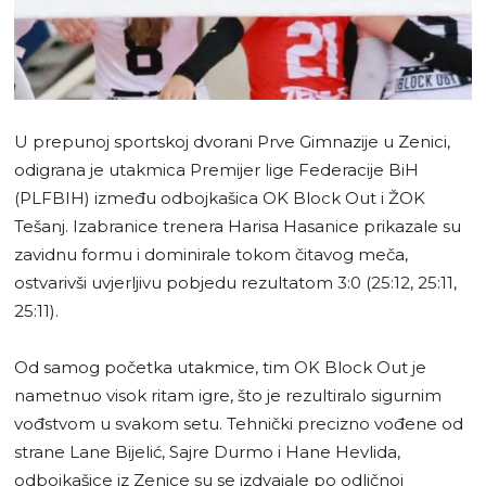
U prepunoj sportskoj dvorani Prve Gimnazije u Zenici,
odigrana je utakmica Premijer lige Federacije BiH
(PLFBIH) između odbojkašica OK Block Out i ŽOK
Tešanj. Izabranice trenera Harisa Hasanice prikazale su
zavidnu formu i dominirale tokom čitavog meča,
ostvarivši uvjerljivu pobjedu rezultatom 3:0 (25:12, 25:11,
25:11).
Od samog početka utakmice, tim OK Block Out je
nametnuo visok ritam igre, što je rezultiralo sigurnim
vođstvom u svakom setu. Tehnički precizno vođene od
strane Lane Bijelić, Sajre Durmo i Hane Hevlida,
odbojkašice iz Zenice su se izdvajale po odličnoj