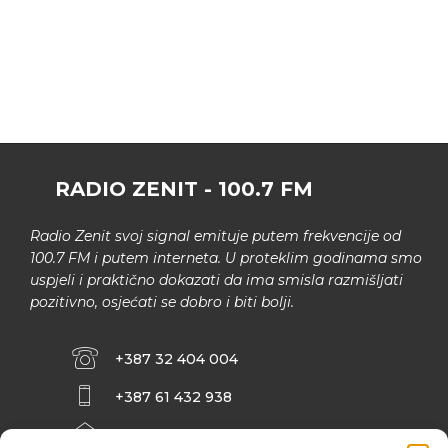
RADIO ZENIT - 100.7 FM
Radio Zenit svoj signal emituje putem frekvencije od
100.7 FM i putem interneta. U proteklim godinama smo
uspjeli i praktično dokazati da ima smisla razmišljati
pozitivno, osjećati se dobro i biti bolji.
+387 32 404 004
+387 61 432 938
INFO@ZENIT.BA