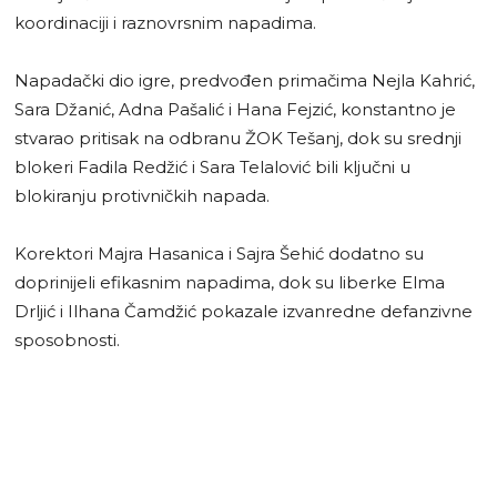
koordinaciji i raznovrsnim napadima.
Napadački dio igre, predvođen primačima Nejla Kahrić,
Sara Džanić, Adna Pašalić i Hana Fejzić, konstantno je
stvarao pritisak na odbranu ŽOK Tešanj, dok su srednji
blokeri Fadila Redžić i Sara Telalović bili ključni u
blokiranju protivničkih napada.
Korektori Majra Hasanica i Sajra Šehić dodatno su
doprinijeli efikasnim napadima, dok su liberke Elma
Drljić i Ilhana Čamdžić pokazale izvanredne defanzivne
sposobnosti.