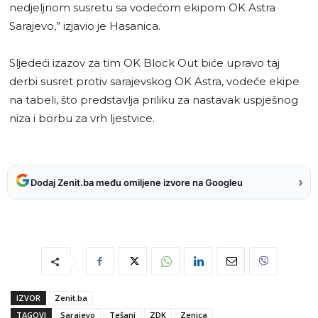
nedjeljnom susretu sa vodećom ekipom OK Astra
Sarajevo,” izjavio je Hasanica.
Sljedeći izazov za tim OK Block Out biće upravo taj
derbi susret protiv sarajevskog OK Astra, vodeće ekipe
na tabeli, što predstavlja priliku za nastavak uspješnog
niza i borbu za vrh ljestvice.
›
Dodaj Zenit.ba među omiljene izvore na Googleu
IZVOR
Zenit.ba
TAGOVI
Sarajevo
Tešanj
ZDK
Zenica