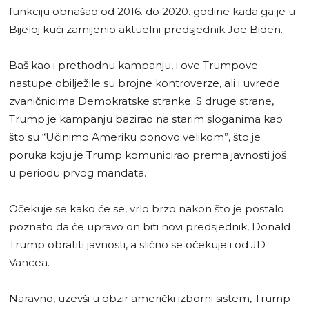
funkciju obnašao od 2016. do 2020. godine kada ga je u
Bijeloj kući zamijenio aktuelni predsjednik Joe Biden.
Baš kao i prethodnu kampanju, i ove Trumpove
nastupe obilježile su brojne kontroverze, ali i uvrede
zvaničnicima Demokratske stranke. S druge strane,
Trump je kampanju bazirao na starim sloganima kao
što su “Učinimo Ameriku ponovo velikom”, što je
poruka koju je Trump komunicirao prema javnosti još
u periodu prvog mandata.
Očekuje se kako će se, vrlo brzo nakon što je postalo
poznato da će upravo on biti novi predsjednik, Donald
Trump obratiti javnosti, a slično se očekuje i od JD
Vancea.
Naravno, uzevši u obzir američki izborni sistem, Trump