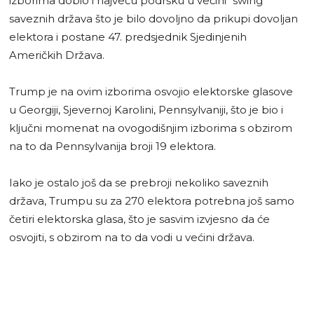
izborima dobio i najveću podršku u većini “swing”
saveznih država što je bilo dovoljno da prikupi dovoljan
elektora i postane 47. predsjednik Sjedinjenih
Američkih Država.
Trump je na ovim izborima osvojio elektorske glasove
u Georgiji, Sjevernoj Karolini, Pennsylvaniji, što je bio i
ključni momenat na ovogodišnjim izborima s obzirom
na to da Pennsylvanija broji 19 elektora.
Iako je ostalo još da se prebroji nekoliko saveznih
država, Trumpu su za 270 elektora potrebna još samo
četiri elektorska glasa, što je sasvim izvjesno da će
osvojiti, s obzirom na to da vodi u većini država.