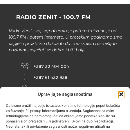
RADIO ZENIT - 100.7 FM
Radio Zenit svoj signal emituje putem frekvencije od
100.7 FM i putem interneta. U proteklim godinama smo
uspjeli i praktično dokazati da ima smisla razmišljati
pozitivno, osjećati se dobro i biti bolji.
+387 32 404 004
+387 61 432 938
INFO@ZENIT.BA
Upravljajte saglasnostima
HUSEINA KULENOVIĆA BR. 2 (RK
ZENIČANKA, 3. SPRAT), 72000 ZENICA
Da bismo pružili najbolje iskustvo, koristimo tehnologije poput kolačića
za čuvanje i/ili pristup informacijama o uređaju. Saglasnost sa ovim
tehnologijama će nam omogućiti da obrađujemo podatke kao što su
ponašanje pri pregledanju ili jedinstveni ID-ovi na ovoj veb lokaciji.
Nepristanak ili povlačenje saglasnosti može negativno uticati na