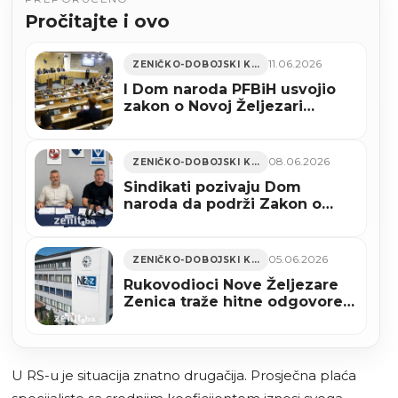
Pročitajte i ovo
11.06.2026
ZENIČKO-DOBOJSKI KANTON
I Dom naroda PFBiH usvojio
zakon o Novoj Željezari
Zenica
08.06.2026
ZENIČKO-DOBOJSKI KANTON
Sindikati pozivaju Dom
naroda da podrži Zakon o
postupku vanredne uprave
Nove Željezare Zenica
05.06.2026
ZENIČKO-DOBOJSKI KANTON
Rukovodioci Nove Željezare
Zenica traže hitne odgovore
od Vlade FBiH
U RS-u je situacija znatno drugačija. Prosječna plaća