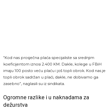
“Kod nas prosječna plaća specijaliste sa srednjim
koeficijentom iznosi 2.400 KM. Dakle, kolege u FBiH
imaju 100 posto veću plaću i još topli obrok. Kod nas je
topli obrok sadržan u plaći, dakle, ne dobivamo ga
zasebno”, naglasili su iz sindikata.
Ogromne razlike i u naknadama za
dežurstva