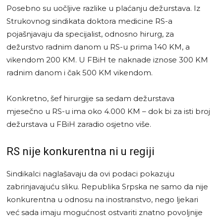
Posebno su uočljive razlike u plaćanju dežurstava. Iz
Strukovnog sindikata doktora medicine RS-a
pojašnjavaju da specijalist, odnosno hirurg, za
dežurstvo radnim danom u RS-u prima 140 KM, a
vikendom 200 KM. U FBiH te naknade iznose 300 KM
radnim danom i čak 500 KM vikendom.
Konkretno, šef hirurgije sa sedam dežurstava
mjesečno u RS-u ima oko 4.000 KM – dok bi za isti broj
dežurstava u FBiH zaradio osjetno više.
RS nije konkurentna ni u regiji
Sindikalci naglašavaju da ovi podaci pokazuju
zabrinjavajuću sliku. Republika Srpska ne samo da nije
konkurentna u odnosu na inostranstvo, nego ljekari
već sada imaju mogućnost ostvariti znatno povoljnije