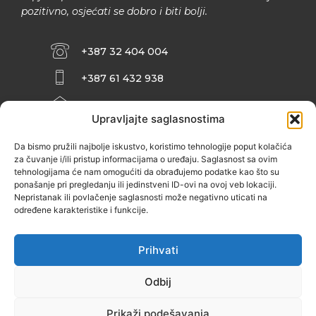
pozitivno, osjećati se dobro i biti bolji.
+387 32 404 004
+387 61 432 938
INFO@ZENIT.BA
Upravljajte saglasnostima
HUSEINA KULENOVIĆA BR. 2 (RK
ZENIČANKA, 3. SPRAT), 72000 ZENICA
Da bismo pružili najbolje iskustvo, koristimo tehnologije poput kolačića
za čuvanje i/ili pristup informacijama o uređaju. Saglasnost sa ovim
tehnologijama će nam omogućiti da obrađujemo podatke kao što su
ponašanje pri pregledanju ili jedinstveni ID-ovi na ovoj veb lokaciji.
Nepristanak ili povlačenje saglasnosti može negativno uticati na
određene karakteristike i funkcije.
Prihvati
Odbij
Prikaži podešavanja