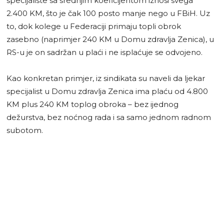
specijaliste sa srednjim koeficijentom iznosi svega
2.400 KM, što je čak 100 posto manje nego u FBiH. Uz
to, dok kolege u Federaciji primaju topli obrok
zasebno (naprimjer 240 KM u Domu zdravlja Zenica), u
RS-u je on sadržan u plaći i ne isplaćuje se odvojeno.
Kao konkretan primjer, iz sindikata su naveli da ljekar
specijalist u Domu zdravlja Zenica ima plaću od 4.800
KM plus 240 KM toplog obroka – bez ijednog
dežurstva, bez noćnog rada i sa samo jednom radnom
subotom.