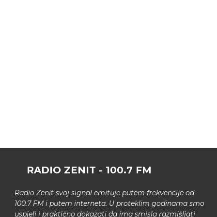
RADIO ZENIT - 100.7 FM
Radio Zenit svoj signal emituje putem frekvencije od
100.7 FM i putem interneta. U proteklim godinama smo
uspjeli i praktično dokazati da ima smisla razmišljati