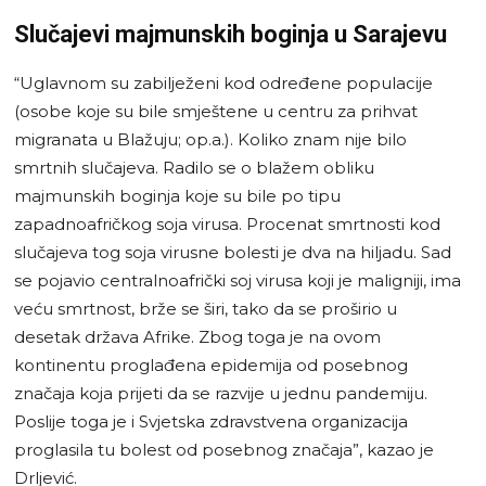
Slučajevi majmunskih boginja u Sarajevu
“Uglavnom su zabilježeni kod određene populacije
(osobe koje su bile smještene u centru za prihvat
migranata u Blažuju; op.a.). Koliko znam nije bilo
smrtnih slučajeva. Radilo se o blažem obliku
majmunskih boginja koje su bile po tipu
zapadnoafričkog soja virusa. Procenat smrtnosti kod
slučajeva tog soja virusne bolesti je dva na hiljadu. Sad
se pojavio centralnoafrički soj virusa koji je maligniji, ima
veću smrtnost, brže se širi, tako da se proširio u
desetak država Afrike. Zbog toga je na ovom
kontinentu proglađena epidemija od posebnog
značaja koja prijeti da se razvije u jednu pandemiju.
Poslije toga je i Svjetska zdravstvena organizacija
proglasila tu bolest od posebnog značaja”, kazao je
Drljević.