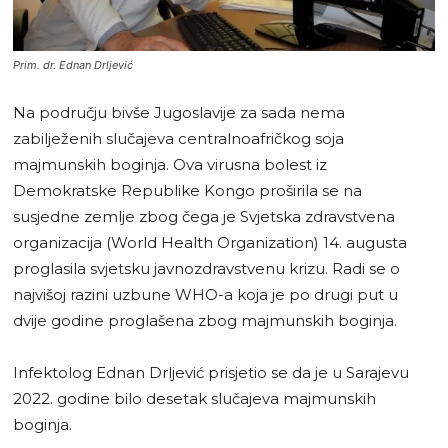
Prim. dr. Ednan Drljević
Na području bivše Jugoslavije za sada nema
zabilježenih slučajeva centralnoafričkog soja
majmunskih boginja. Ova virusna bolest iz
Demokratske Republike Kongo proširila se na
susjedne zemlje zbog čega je Svjetska zdravstvena
organizacija (World Health Organization) 14. augusta
proglasila svjetsku javnozdravstvenu krizu. Radi se o
najvišoj razini uzbune WHO-a koja je po drugi put u
dvije godine proglašena zbog majmunskih boginja.
Infektolog Ednan Drljević prisjetio se da je u Sarajevu
2022. godine bilo desetak slučajeva majmunskih
boginja.