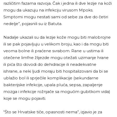
različitim fazama razvoja. Čak i jedna ili dve lezije na koži
mogu da ukazuju na infekciju virusom Mpoks.
Simptomi mogu nestati sami od sebe za dve do četiri
nedelje”, pojasnili su iz Batuta.
Nadalje ukazali su da lezije kože mogu biti malobrojne
ili se pak pojavljuju u velikom broju, kao i da mogu biti
veoma bolne ili praćene svrabom. Rane u ustima ili
otečene limfne žlijezde mogu otežati uzimanje hrane
ili pića što dovodi do dehidracije ili neadekvatne
ishrane, a neki ljudi moraju biti hospitalizovani da bi se
ublažio bol ili sprječile komplikacije (sekundarne
bakterijske infekcije, upala pluća, sepsa, zapaljenje
mozga i infekcije rožnjače sa mogućim gubitkom vida)
koje se mogu pojaviti.
“Što se Hrvatske tiče, opasnosti nema”, izjavio je za