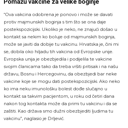
Pomažu vakcine za velike boginje
“Ova vakcina odobrena je ponovo i može se davati
protiv majmunskih boginja s tim što se ona daje
postekspozicijski. Ukoliko je neko, ne znajući došao u
kontakt sa nekim ko boluje od majmunskih boginja,
može se javiti da dobije tu vakcinu. Hrvatska je, čini mi
se, dobila oko hiljadu tih vakcina od Evropske unije.
Evropska unija je obezbjedila i podijelila te vakcine
svojim članicama tako da treba vršiti pritisak i na našu
državu, Bosnu i Hercegovinu, da obezbjedi bar neke
vakcine koje se mogu dati postekspozicijski. Ako neko
ko ima neku imunološku bolest dođe slučajno u
kontakt sa takvim pacijentom, u roku od četiri dana
nakon tog kontakta može da primi tu vakcinu i da se
zaštiti. Kao država smo dužni obezbjediti ljudima tu
vakcinu”, naglasio je Drljević.