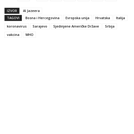
IZVOR
Al Jazeera
TAGOVI
Bosna i Hercegovina
Evropska unija
Hrvatska
Italija
koronavirus
Sarajevo
Sjedinjene Američke Države
Srbija
vakcina
WHO