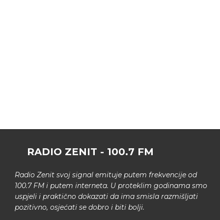
RADIO ZENIT - 100.7 FM
Radio Zenit svoj signal emituje putem frekvencije od
100.7 FM i putem interneta. U proteklim godinama smo
uspjeli i praktično dokazati da ima smisla razmišljati
pozitivno, osjećati se dobro i biti bolji.