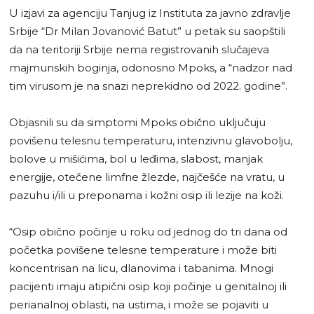
U izjavi za agenciju Tanjug iz Instituta za javno zdravlje
Srbije “Dr Milan Jovanović Batut” u petak su saopštili
da na teritoriji Srbije nema registrovanih slučajeva
majmunskih boginja, odonosno Mpoks, a “nadzor nad
tim virusom je na snazi neprekidno od 2022. godine”.
Objasnili su da simptomi Mpoks obično uključuju
povišenu telesnu temperaturu, intenzivnu glavobolju,
bolove u mišićima, bol u leđima, slabost, manjak
energije, otečene limfne žlezde, najčešće na vratu, u
pazuhu i/ili u preponama i kožni osip ili lezije na koži.
“Osip obično počinje u roku od jednog do tri dana od
početka povišene telesne temperature i može biti
koncentrisan na licu, dlanovima i tabanima. Mnogi
pacijenti imaju atipični osip koji počinje u genitalnoj ili
perianalnoj oblasti, na ustima, i može se pojaviti u