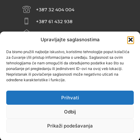
+387 32 404 004
+387 61 432 938
INFO@ZENIT.BA
Upravljajte saglasnostima
HUSEINA KULENOVIĆA BR. 2 (RK
ZENIČANKA, 3. SPRAT), 72000 ZENICA
Da bismo pružili najbolje iskustvo, koristimo tehnologije poput kolačića
za čuvanje i/ili pristup informacijama o uređaju. Saglasnost sa ovim
tehnologijama će nam omogućiti da obrađujemo podatke kao što su
ponašanje pri pregledanju ili jedinstveni ID-ovi na ovoj veb lokaciji.
Nepristanak ili povlačenje saglasnosti može negativno uticati na
određene karakteristike i funkcije.
Prihvati
Odbij
Prikaži podešavanja