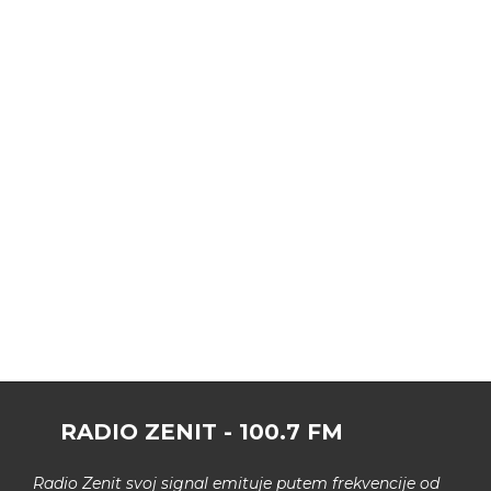
RADIO ZENIT - 100.7 FM
Radio Zenit svoj signal emituje putem frekvencije od