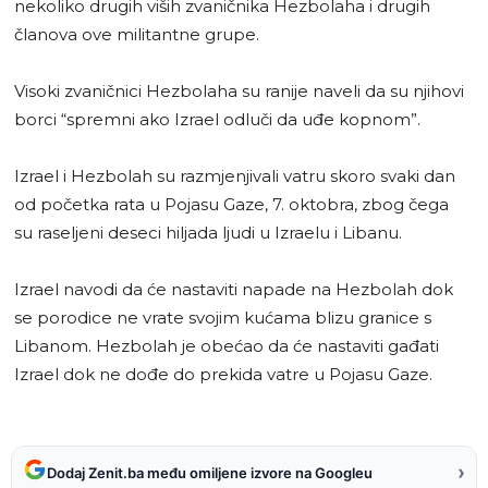
nekoliko drugih viših zvaničnika Hezbolaha i drugih
članova ove militantne grupe.
Visoki zvaničnici Hezbolaha su ranije naveli da su njihovi
borci “spremni ako Izrael odluči da uđe kopnom”.
Izrael i Hezbolah su razmjenjivali vatru skoro svaki dan
od početka rata u Pojasu Gaze, 7. oktobra, zbog čega
su raseljeni deseci hiljada ljudi u Izraelu i Libanu.
Izrael navodi da će nastaviti napade na Hezbolah dok
se porodice ne vrate svojim kućama blizu granice s
Libanom. Hezbolah je obećao da će nastaviti gađati
Izrael dok ne dođe do prekida vatre u Pojasu Gaze.
›
Dodaj Zenit.ba među omiljene izvore na Googleu