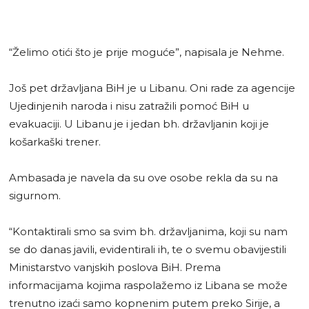
“Želimo otići što je prije moguće”, napisala je Nehme.
Još pet državljana BiH je u Libanu. Oni rade za agencije
Ujedinjenih naroda i nisu zatražili pomoć BiH u
evakuaciji. U Libanu je i jedan bh. državljanin koji je
košarkaški trener.
Ambasada je navela da su ove osobe rekla da su na
sigurnom.
“Kontaktirali smo sa svim bh. državljanima, koji su nam
se do danas javili, evidentirali ih, te o svemu obavijestili
Ministarstvo vanjskih poslova BiH. Prema
informacijama kojima raspolažemo iz Libana se može
trenutno izaći samo kopnenim putem preko Sirije, a