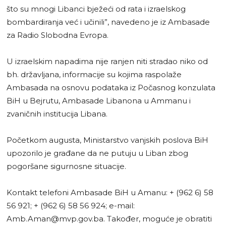
što su mnogi Libanci bježeći od rata i izraelskog
bombardiranja već i učinili”, navedeno je iz Ambasade
za Radio Slobodna Evropa.
U izraelskim napadima nije ranjen niti stradao niko od
bh. državljana, informacije su kojima raspolaže
Ambasada na osnovu podataka iz Počasnog konzulata
BiH u Bejrutu, Ambasade Libanona u Ammanu i
zvaničnih institucija Libana.
Početkom augusta, Ministarstvo vanjskih poslova BiH
upozorilo je građane da ne putuju u Liban zbog
pogoršane sigurnosne situacije.
Kontakt telefoni Ambasade BiH u Amanu: + (962 6) 58
56 921; + (962 6) 58 56 924; e-mail:
Amb.Aman@mvp.gov.ba
. Također, moguće je obratiti