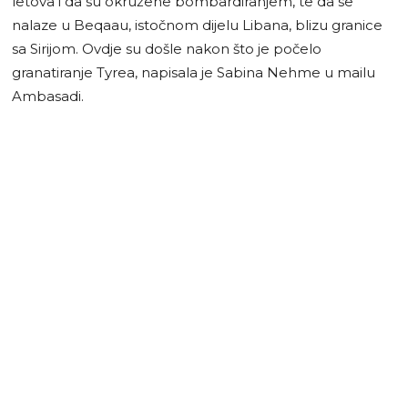
letova i da su okružene bombardiranjem, te da se
nalaze u Beqaau, istočnom dijelu Libana, blizu granice
sa Sirijom. Ovdje su došle nakon što je počelo
granatiranje Tyrea, napisala je Sabina Nehme u mailu
Ambasadi.