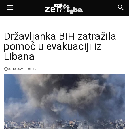
Državljanka BiH zatražila
pomoć u evakuaciji iz
Libana
02.10.2024. | 08:35