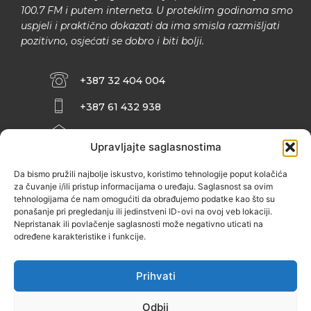
100.7 FM i putem interneta. U proteklim godinama smo
uspjeli i praktično dokazati da ima smisla razmišljati
pozitivno, osjećati se dobro i biti bolji.
+387 32 404 004
+387 61 432 938
INFO@ZENIT.BA
Upravljajte saglasnostima
HUSEINA KULENOVIĆA BR. 2 (RK
ZENIČANKA, 3. SPRAT), 72000 ZENICA
Da bismo pružili najbolje iskustvo, koristimo tehnologije poput kolačića
za čuvanje i/ili pristup informacijama o uređaju. Saglasnost sa ovim
tehnologijama će nam omogućiti da obrađujemo podatke kao što su
ponašanje pri pregledanju ili jedinstveni ID-ovi na ovoj veb lokaciji.
Nepristanak ili povlačenje saglasnosti može negativno uticati na
određene karakteristike i funkcije.
Prihvati
Odbij