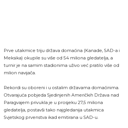
Prve utakmice triju država domaćina (Kanade, SAD-a i
Meksika) okupile su više od 54 miliona gledatelja, a
turnir je na samim stadionima uživo već pratilo više od
milion navijača.
Rekordi su oboreni i u ostalim državama domaćinima.
Otvarajuća pobjeda Sjedinjenih Američkih Država nad
Paragvajem privukla je u prosjeku 27,5 miliona
gledatelja, postavši tako najgledanija utakmica
Svjetskog prvenstva ikad emitirana u SAD-u.