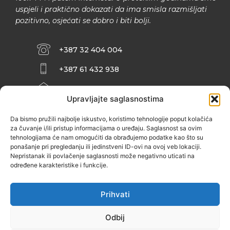
uspjeli i praktično dokazati da ima smisla razmišljati
pozitivno, osjećati se dobro i biti bolji.
+387 32 404 004
+387 61 432 938
INFO@ZENIT.BA
Upravljajte saglasnostima
HUSEINA KULENOVIĆA BR. 2 (RK
ZENIČANKA, 3. SPRAT), 72000 ZENICA
Da bismo pružili najbolje iskustvo, koristimo tehnologije poput kolačića
za čuvanje i/ili pristup informacijama o uređaju. Saglasnost sa ovim
tehnologijama će nam omogućiti da obrađujemo podatke kao što su
ponašanje pri pregledanju ili jedinstveni ID-ovi na ovoj veb lokaciji.
Nepristanak ili povlačenje saglasnosti može negativno uticati na
određene karakteristike i funkcije.
Prihvati
Odbij