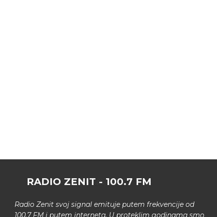
RADIO ZENIT - 100.7 FM
Radio Zenit svoj signal emituje putem frekvencije od
100.7 FM i putem interneta. U proteklim godinama smo