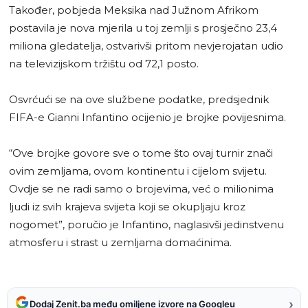
Također, pobjeda Meksika nad Južnom Afrikom
postavila je nova mjerila u toj zemlji s prosječno 23,4
miliona gledatelja, ostvarivši pritom nevjerojatan udio
na televizijskom tržištu od 72,1 posto.
Osvrćući se na ove službene podatke, predsjednik
FIFA-e Gianni Infantino ocijenio je brojke povijesnima.
“Ove brojke govore sve o tome što ovaj turnir znači
ovim zemljama, ovom kontinentu i cijelom svijetu.
Ovdje se ne radi samo o brojevima, već o milionima
ljudi iz svih krajeva svijeta koji se okupljaju kroz
nogomet”, poručio je Infantino, naglasivši jedinstvenu
atmosferu i strast u zemljama domaćinima.
›
Dodaj Zenit.ba među omiljene izvore na Googleu