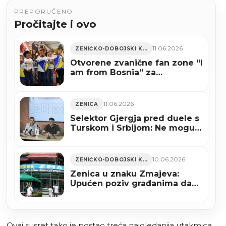
PREPORUČENO
Pročitajte i ovo
11.06.2026
ZENIČKO-DOBOJSKI KANTON
Otvorene zvanične fan zone “I
am from Bosnia” za
zajedničko praćenje Zmajeva
11.06.2026
ZENICA
Selektor Gjergja pred duele s
Turskom i Srbijom: Ne mogu
obećati rezultat, ali mogu da
ćemo dati sve od sebe
10.06.2026
ZENIČKO-DOBOJSKI KANTON
Zenica u znaku Zmajeva:
Upućen poziv građanima da
grad ukrase uoči početka
Mundijala
Ovaj susret tako je postao treća najgledanija utakmica