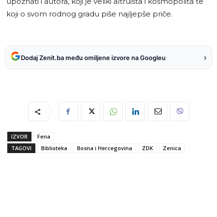
upoznati i autora, koji je veliki altruista i kosmopolita te
koji o svom rodnog gradu piše najljepše priče.
›
Dodaj Zenit.ba među omiljene izvore na Googleu
IZVOR
Fena
TAGOVI
Biblioteka
Bosna i Hercegovina
ZDK
Zenica