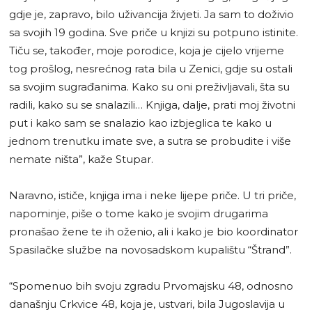
gdje je, zapravo, bilo uživancija živjeti. Ja sam to doživio
sa svojih 19 godina. Sve priče u knjizi su potpuno istinite.
Tiču se, također, moje porodice, koja je cijelo vrijeme
tog prošlog, nesrećnog rata bila u Zenici, gdje su ostali
sa svojim sugrađanima. Kako su oni preživljavali, šta su
radili, kako su se snalazili… Knjiga, dalje, prati moj životni
put i kako sam se snalazio kao izbjeglica te kako u
jednom trenutku imate sve, a sutra se probudite i više
nemate ništa”, kaže Stupar.
Naravno, ističe, knjiga ima i neke lijepe priče. U tri priče,
napominje, piše o tome kako je svojim drugarima
pronašao žene te ih oženio, ali i kako je bio koordinator
Spasilačke službe na novosadskom kupalištu “Štrand”.
“Spomenuo bih svoju zgradu Prvomajsku 48, odnosno
današnju Crkvice 48, koja je, ustvari, bila Jugoslavija u