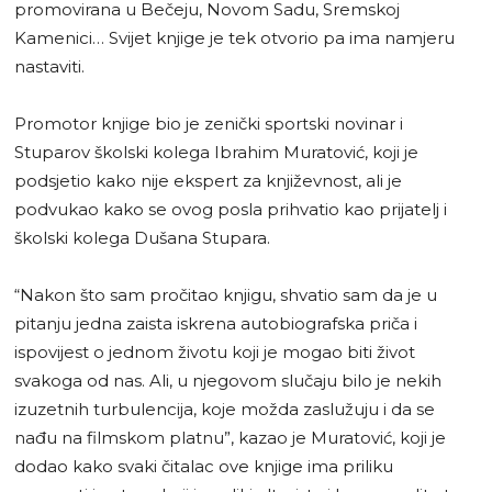
promovirana u Bečeju, Novom Sadu, Sremskoj
Kamenici… Svijet knjige je tek otvorio pa ima namjeru
nastaviti.
Promotor knjige bio je zenički sportski novinar i
Stuparov školski kolega Ibrahim Muratović, koji je
podsjetio kako nije ekspert za književnost, ali je
podvukao kako se ovog posla prihvatio kao prijatelj i
školski kolega Dušana Stupara.
“Nakon što sam pročitao knjigu, shvatio sam da je u
pitanju jedna zaista iskrena autobiografska priča i
ispovijest o jednom životu koji je mogao biti život
svakoga od nas. Ali, u njegovom slučaju bilo je nekih
izuzetnih turbulencija, koje možda zaslužuju i da se
nađu na filmskom platnu”, kazao je Muratović, koji je
dodao kako svaki čitalac ove knjige ima priliku