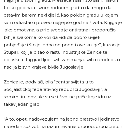
najprije u svom gradu. Presrećan sam što sam, nakon
toliko godina, u svom rodnom gradu i da mogu da
ostavim barem neki djelić, kao poklon gradu u kojem
sam odrastao i proveo najljepše godine života. Knjiga je
jako emotivna, a prije svega je antiratna i preporučio
bih je svakome ko voli da vidi da dobro uvijek
pobjeđuje i što je jedna od poenti ove knjige”, kazao je
Stupar, koji je pisao o rastu industrijske Zenice te
dolasku u taj grad ljudi svih zanimanja, svih narodnosti i
naciija iz svih krajeva bivše Jugoslavije.
Zenica je, podvlači, bila “centar svijeta u toj
Socijalističkoj federativnoj republici Jugoslaviji”, a
samim tim odvijale su se i životne priče koje idu uz
takav jedan grad.
“A to, opet, nadovezujem na jedno bratstvo i jedinstvo;
na jedan suživot, na razumijevanje drugog, drugačijeg…i