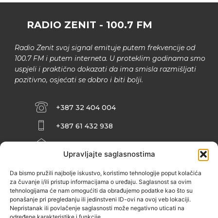
RADIO ZENIT - 100.7 FM
Radio Zenit svoj signal emituje putem frekvencije od
100.7 FM i putem interneta. U proteklim godinama smo
uspjeli i praktično dokazati da ima smisla razmišljati
pozitivno, osjećati se dobro i biti bolji.
+387 32 404 004
+387 61 432 938
INFO@ZENIT.BA
Upravljajte saglasnostima
HUSEINA KULENOVIĆA BR. 2 (RK
ZENIČANKA, 3. SPRAT), 72000 ZENICA
Da bismo pružili najbolje iskustvo, koristimo tehnologije poput kolačića
za čuvanje i/ili pristup informacijama o uređaju. Saglasnost sa ovim
tehnologijama će nam omogućiti da obrađujemo podatke kao što su
ponašanje pri pregledanju ili jedinstveni ID-ovi na ovoj veb lokaciji.
Nepristanak ili povlačenje saglasnosti može negativno uticati na
određene karakteristike i funkcije.