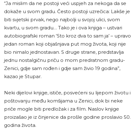
“Ja mislim da ne postoji veći uspjeh za nekoga da se
dokaže u svom gradu. Često postoji uzrečica: Lakše je
biti svjetski prvak, nego najbolji u svojoj ulici, svom
kvartu, u svom gradu… Tako je i ova knjiga – ustvari
autobiografski roman ‘Sto kroz dva to sam ja’ – upravo
jedan roman koji objašnjava put mog života, koji nije
bio nimalo jednostavan. S druge strane, predstavlja
jednu nostalgičnu priču o mom predratnom gradu-
Zenici, gdje sam rođen i gdje sam živio 19 godina”,
kazao je Stupar.
Neki dijelovi knjige, ističe, posvećeni su lijepom životu i
poštovanju među komšijama u Zenici, dok bi neke
priče mogle biti predložak i za film. Naslov knjige
proizašao je iz činjenice da prošle godine proslavio 50.
godina života.