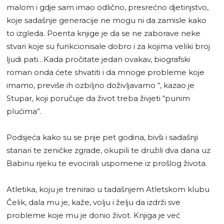
malom i gdje sam imao odlično, presrećno djetinjstvo,
koje sadašnje generacije ne mogu ni da zamisle kako
to izgleda. Poenta knjige je da se ne zaborave neke
stvari koje su funkcionisale dobro i za kojima veliki broj
ljudi pati…Kada pročitate jedan ovakav, biografski
roman onda ćete shvatiti i da mnoge probleme koje
imamo, previše ih ozbiljno doživljavamo “, kazao je
Stupar, koji poručuje da život treba živjeti “punim
plućima”.
Podsjeća kako su se prije pet godina, bivši i sadašnji
stanari te zeničke zgrade, okupili te družili dva dana uz
Babinu rijeku te evocirali uspomene iz prošlog života.
Atletika, koju je trenirao u tadašnjem Atletskom klubu
Čelik, dala mu je, kaže, volju i želju da izdrži sve
probleme koje mu je donio život. Knjiga je već