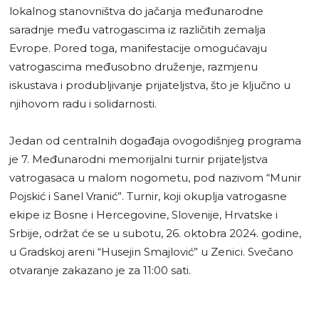
lokalnog stanovništva do jačanja međunarodne
saradnje među vatrogascima iz različitih zemalja
Evrope. Pored toga, manifestacije omogućavaju
vatrogascima međusobno druženje, razmjenu
iskustava i produbljivanje prijateljstva, što je ključno u
njihovom radu i solidarnosti.
Jedan od centralnih događaja ovogodišnjeg programa
je 7. Međunarodni memorijalni turnir prijateljstva
vatrogasaca u malom nogometu, pod nazivom “Munir
Pojskić i Sanel Vranić”. Turnir, koji okuplja vatrogasne
ekipe iz Bosne i Hercegovine, Slovenije, Hrvatske i
Srbije, održat će se u subotu, 26. oktobra 2024. godine,
u Gradskoj areni “Husejin Smajlović” u Zenici. Svečano
otvaranje zakazano je za 11:00 sati.