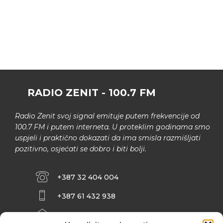
RADIO ZENIT - 100.7 FM
Radio Zenit svoj signal emituje putem frekvencije od
100.7 FM i putem interneta. U proteklim godinama smo
uspjeli i praktično dokazati da ima smisla razmišljati
pozitivno, osjećati se dobro i biti bolji.
+387 32 404 004
+387 61 432 938
INFO@ZENIT.BA