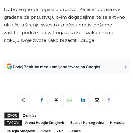
Dobrovoljno vatrogasno društvo “Zenica” poziva sve
građane da prisustvuju ovim događajima, te se aktivno
uključe u širenje svijesti o značaju protiv-požarne
zaštite i podrže rad vatrogasaca koji svakodnevno
rizikuju svoje živote kako bi zaštitili druge.
›
Dodaj Zenit.ba među omiljene izvore na Googleu
IZVOR
Zenit.ba
TAGOVI
Arena Husejin Smajlović
Bosna i Hercegovina
Hrvatska
Husejin Smajlović
Srbija
ZDK
Zenica