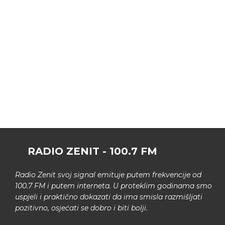
RADIO ZENIT - 100.7 FM
Radio Zenit svoj signal emituje putem frekvencije od
100.7 FM i putem interneta. U proteklim godinama smo
uspjeli i praktično dokazati da ima smisla razmišljati
pozitivno, osjećati se dobro i biti bolji.