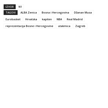
IZVOR
N1
TAGOVI
ALBA Zenica
Bosna i Hercegovina
Džanan Musa
Eurobasket
Hrvatska
kapiten
NBA
Real Madrid
reprezentacija Bosne i Hercegovine
utakmica
Zagreb