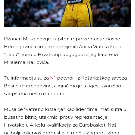
Džanan Musa novi je kapiten reprezentacije Bosne i
Hercegovine i time će odmijeniti Adina Vrabca koji je
“traku” nosio u Hrvatskoj i dugogodišnjeg kapitena
Miralema Halilovića.
Tu informaciju su za
N1
potvrdili iz Košarkaškog saveza
Bosne i Hercegovine, a igračima je ta vijest zvanično
saopštena nešto iza podne.
Musa će “vatreno krštenje” kao lider tima imati sutra u
izuzetno bitnoj utakmici protiv reprezentacije
Hrvatske u 4. kolu kvalifikacija za Eurobasket. Naš
najbolji košarkaš propustio je meč u Zagrebu zbog