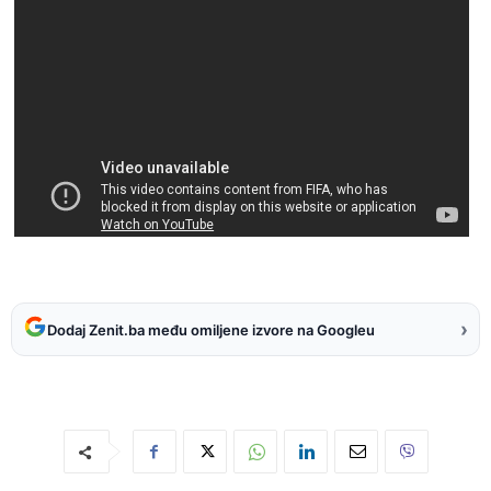
›
Dodaj Zenit.ba među omiljene izvore na Googleu