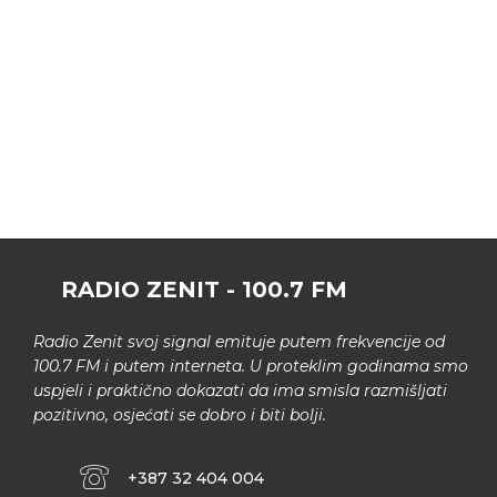
RADIO ZENIT - 100.7 FM
Radio Zenit svoj signal emituje putem frekvencije od
100.7 FM i putem interneta. U proteklim godinama smo
uspjeli i praktično dokazati da ima smisla razmišljati
pozitivno, osjećati se dobro i biti bolji.
+387 32 404 004