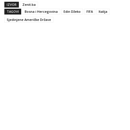
IZVOR
Zenit.ba
TAGOVI
Bosna i Hercegovina
Edin Džeko
FIFA
Italija
Sjedinjene Američke Države