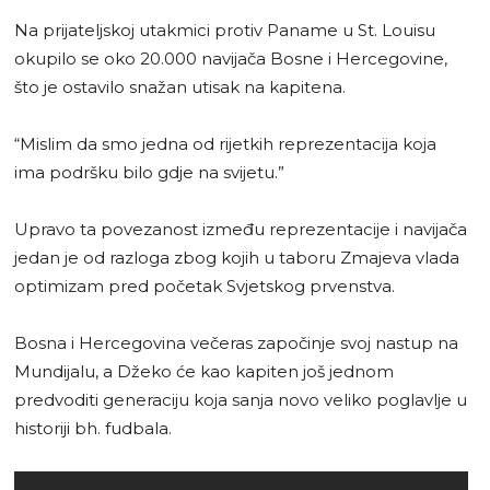
Na prijateljskoj utakmici protiv Paname u St. Louisu
okupilo se oko 20.000 navijača Bosne i Hercegovine,
što je ostavilo snažan utisak na kapitena.
“Mislim da smo jedna od rijetkih reprezentacija koja
ima podršku bilo gdje na svijetu.”
Upravo ta povezanost između reprezentacije i navijača
jedan je od razloga zbog kojih u taboru Zmajeva vlada
optimizam pred početak Svjetskog prvenstva.
Bosna i Hercegovina večeras započinje svoj nastup na
Mundijalu, a Džeko će kao kapiten još jednom
predvoditi generaciju koja sanja novo veliko poglavlje u
historiji bh. fudbala.