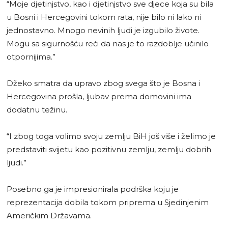
“Moje djetinjstvo, kao i djetinjstvo sve djece koja su bila
u Bosni i Hercegovini tokom rata, nije bilo ni lako ni
jednostavno. Mnogo nevinih ljudi je izgubilo živote.
Mogu sa sigurnošću reći da nas je to razdoblje učinilo
otpornijima.”
Džeko smatra da upravo zbog svega što je Bosna i
Hercegovina prošla, ljubav prema domovini ima
dodatnu težinu.
“I zbog toga volimo svoju zemlju BiH još više i želimo je
predstaviti svijetu kao pozitivnu zemlju, zemlju dobrih
ljudi.”
Posebno ga je impresionirala podrška koju je
reprezentacija dobila tokom priprema u Sjedinjenim
Američkim Državama.