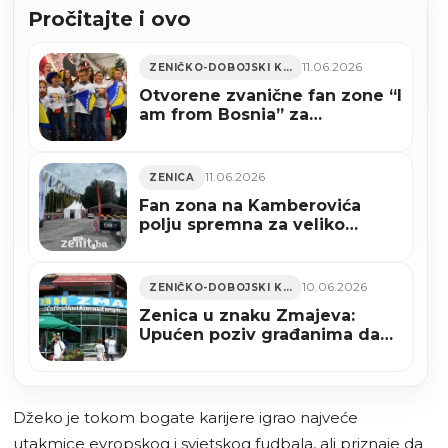
Pročitajte i ovo
11.06.2026
ZENIČKO-DOBOJSKI KANTON
Otvorene zvanične fan zone “I
am from Bosnia” za
zajedničko praćenje Zmajeva
11.06.2026
ZENICA
Fan zona na Kamberovića
polju spremna za veliko
navijanje, večeras počinje
Svjetsko prvenstvo (FOTO)
10.06.2026
ZENIČKO-DOBOJSKI KANTON
Zenica u znaku Zmajeva:
Upućen poziv građanima da
grad ukrase uoči početka
Mundijala
Džeko je tokom bogate karijere igrao najveće
utakmice evropskog i svjetskog fudbala, ali priznaje da