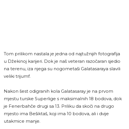
Tom prilikom nastala je jedna od najtužnijih fotografija
u Džekinoj karijeri. Dok je naš veteran razočaran sjedio
na terenu, iza njega su nogometaši Galatasaraya slavili
veliki trijumf.
Nakon šest odigranih kola Galatasaray je na prvom
mjestu turske Superlige s maksimalnih 18 bodova, dok
je Fenerbahče drugi sa 13. Priliku da skoči na drugo
mjesto ima Bešiktaš, koji ima 10 bodova, ali i dvije
utakmice manje.