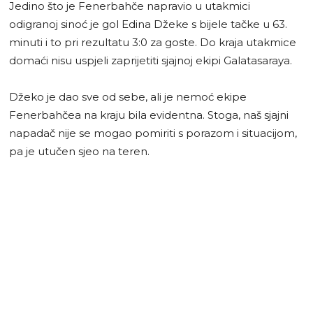
Jedino što je Fenerbahče napravio u utakmici
odigranoj sinoć je gol Edina Džeke s bijele tačke u 63.
minuti i to pri rezultatu 3:0 za goste. Do kraja utakmice
domaći nisu uspjeli zaprijetiti sjajnoj ekipi Galatasaraya.
Džeko je dao sve od sebe, ali je nemoć ekipe
Fenerbahčea na kraju bila evidentna. Stoga, naš sjajni
napadač nije se mogao pomiriti s porazom i situacijom,
pa je utučen sjeo na teren.