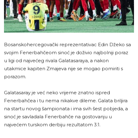
Bosanskohercegovački reprezentativac Edin Džeko sa
svojim Fenerbahčeom sinoć je doživio najbolniji poraz
u ligi od najvećeg rivala Galatasaraya, a nakon
utakmice kapiten Zmajeva nije se mogao pomiriti s
porazom.
Galatasaray je već neko vrijeme znatno ispred
Fenerbahčea i tu nema nikakve dileme. Galata briljira
na startu novog šampionata i ima svih šest pobjeda, a
sinoć je savladala Fenerbahče na gostovanju u
najvećem turskom derbiju rezultatom 3:1.