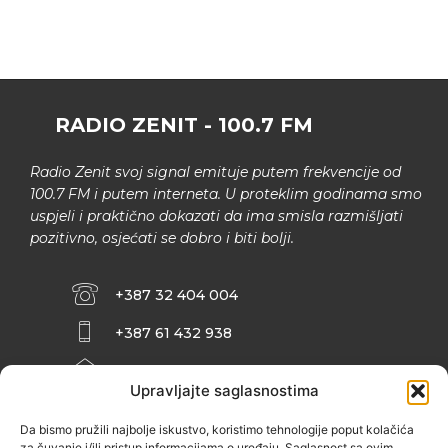
RADIO ZENIT - 100.7 FM
Radio Zenit svoj signal emituje putem frekvencije od
100.7 FM i putem interneta. U proteklim godinama smo
uspjeli i praktično dokazati da ima smisla razmišljati
pozitivno, osjećati se dobro i biti bolji.
+387 32 404 004
+387 61 432 938
INFO@ZENIT.BA
Upravljajte saglasnostima
HUSEINA KULENOVIĆA BR. 2 (RK
ZENIČANKA, 3. SPRAT), 72000 ZENICA
Da bismo pružili najbolje iskustvo, koristimo tehnologije poput kolačića
za čuvanje i/ili pristup informacijama o uređaju. Saglasnost sa ovim