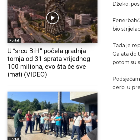
Džeko, post
Fenerbahče 
bio strijela
Portal
Tada je rep
U “srcu BiH” počela gradnja
Galata do t
tornja od 31 sprata vrijednog
potom su se
100 miliona, evo šta će sve
imati (VIDEO)
Podsjećamo
derbi u pr
Portal