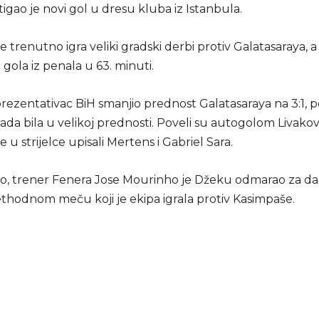
igao je novi gol u dresu kluba iz Istanbula.
trenutno igra veliki gradski derbi protiv Galatasaraya, a
c gola iz penala u 63. minuti.
rezentativac BiH smanjio prednost Galatasaraya na 3:1, p
ada bila u velikoj prednosti. Poveli su autogolom Livakovi
 u strijelce upisali Mertens i Gabriel Sara.
, trener Fenera Jose Mourinho je Džeku odmarao za da
ethodnom meču koji je ekipa igrala protiv Kasimpaše.