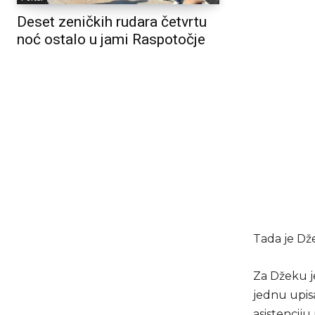
Deset zeničkih rudara četvrtu
noć ostalo u jami Raspotočje
Tada je Dže
Za Džeku je
jednu upisa
asistenciju