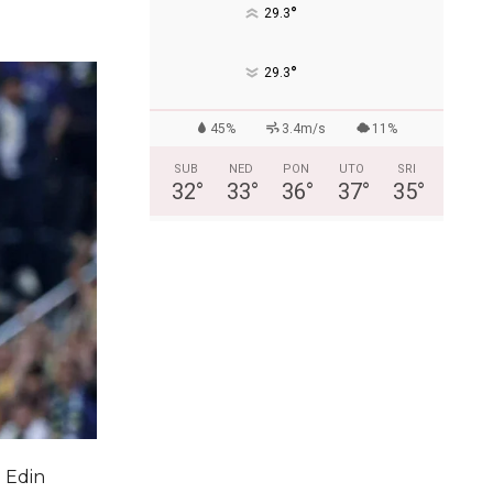
°
29.3
°
29.3
45%
3.4m/s
11%
SUB
NED
PON
UTO
SRI
32
°
33
°
36
°
37
°
35
°
 Edin