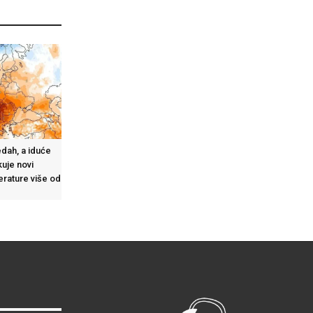
dah, a iduće
uje novi
perature više od