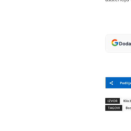
Dodaj
Podlij
IZVOR
Klix.
TAGOVI
Bos