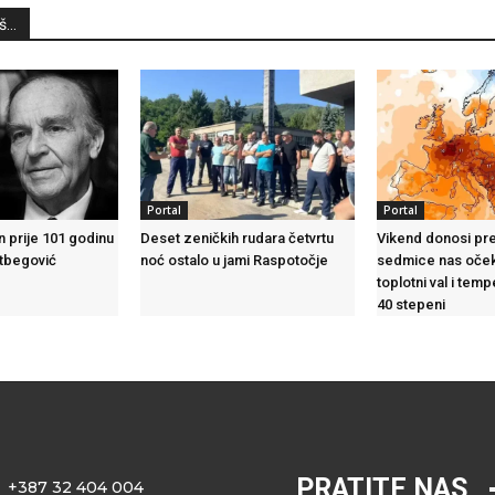
...
Portal
Portal
n prije 101 godinu
Deset zeničkih rudara četvrtu
Vikend donosi pre
etbegović
noć ostalo u jami Raspotočje
sedmice nas oček
toplotni val i tem
40 stepeni
PRATITE NAS
+387 32 404 004