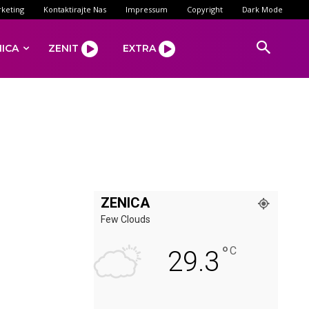
keting
Kontaktirajte Nas
Impressum
Copyright
Dark Mode
NICA
ZENIT
EXTRA
ZENICA
Few Clouds
°
C
29.3