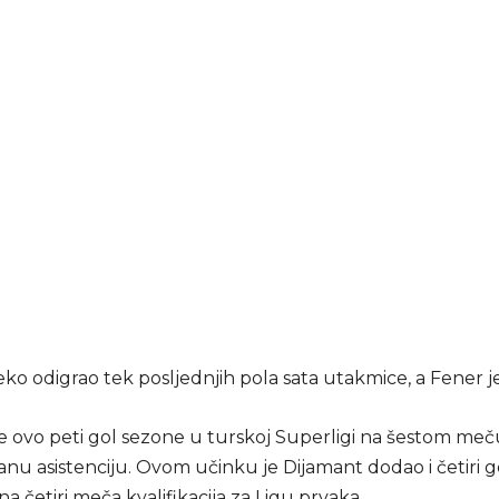
ko odigrao tek posljednjih pola sata utakmice, a Fener je 
 ovo peti gol sezone u turskoj Superligi na šestom meču,
nu asistenciju. Ovom učinku je Dijamant dodao i četiri go
 na četiri meča kvalifikacija za Ligu prvaka.