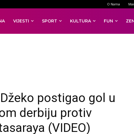
O Nama
Mar
NA
VIJESTI
SPORT
KULTURA
FUN
ZE
 Džeko postigao gol u
kom derbiju protiv
tasaraya (VIDEO)