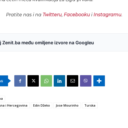
Pratite nas i na
Twitteru
,
Facebooku
i
Instagramu
.
 Zenit.ba među omiljene izvore na Googleu
eli
ba
na i Hercegovina
Edin Džeko
Jose Mourinho
Turska