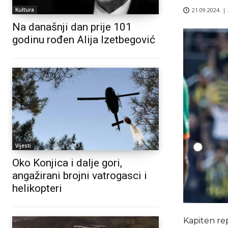
21.09.2024. |
Kultura
Na današnji dan prije 101
godinu rođen Alija Izetbegović
Vijesti
Oko Konjica i dalje gori,
angažirani brojni vatrogasci i
helikopteri
Kapiten re