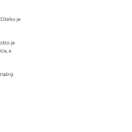
 Džeko je
ošto je
ća, a
našnji