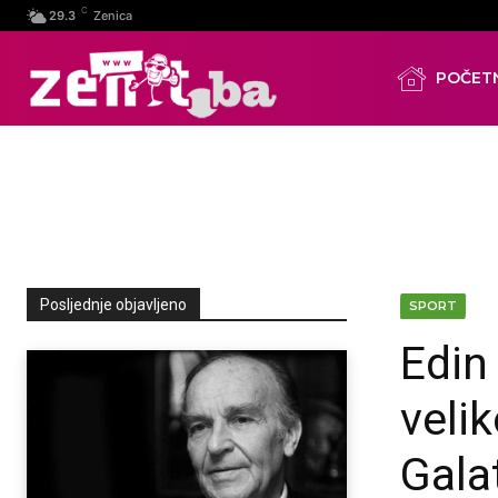
C
29.3
Zenica
POČET
Posljednje objavljeno
SPORT
Edin
veli
Gala