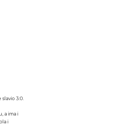
slavio 3:0.
 a ima i
la i