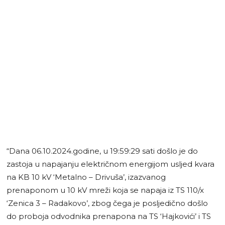
“Dana 06.10.2024.godine, u 19:59:29 sati došlo je do
zastoja u napajanju električnom energijom usljed kvara
na KB 10 kV ‘Metalno – Drivuša’, izazvanog
prenaponom u 10 kV mreži koja se napaja iz TS 110/x
‘Zenica 3 – Radakovo’, zbog čega je posljedično došlo
do proboja odvodnika prenapona na TS ‘Hajkovići’ i TS