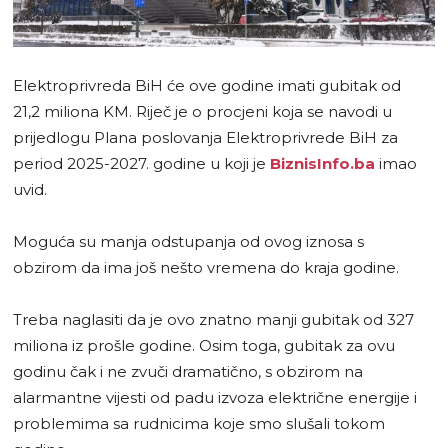
Elektroprivreda BiH će ove godine imati gubitak od
21,2 miliona KM. Riječ je o procjeni koja se navodi u
prijedlogu Plana poslovanja Elektroprivrede BiH za
period 2025-2027. godine u koji je
BiznisInfo.ba
imao
uvid.
Moguća su manja odstupanja od ovog iznosa s
obzirom da ima još nešto vremena do kraja godine.
Treba naglasiti da je ovo znatno manji gubitak od 327
miliona iz prošle godine. Osim toga, gubitak za ovu
godinu čak i ne zvuči dramatično, s obzirom na
alarmantne vijesti od padu izvoza električne energije i
problemima sa rudnicima koje smo slušali tokom