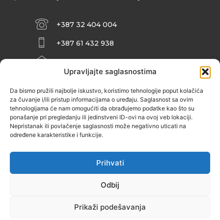
+387 32 404 004
+387 61 432 938
INFO@ZENIT.BA
Upravljajte saglasnostima
HUSEINA KULENOVIĆA BR. 2 (RK
ZENIČANKA, 3. SPRAT), 72000 ZENICA
Da bismo pružili najbolje iskustvo, koristimo tehnologije poput kolačića
za čuvanje i/ili pristup informacijama o uređaju. Saglasnost sa ovim
tehnologijama će nam omogućiti da obrađujemo podatke kao što su
ponašanje pri pregledanju ili jedinstveni ID-ovi na ovoj veb lokaciji.
Nepristanak ili povlačenje saglasnosti može negativno uticati na
određene karakteristike i funkcije.
Prihvati
Odbij
Prikaži podešavanja