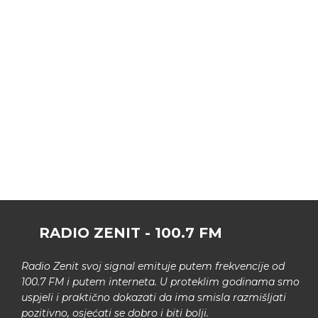
RADIO ZENIT - 100.7 FM
Radio Zenit svoj signal emituje putem frekvencije od
100.7 FM i putem interneta. U proteklim godinama smo
uspjeli i praktično dokazati da ima smisla razmišljati
pozitivno, osjećati se dobro i biti bolji.