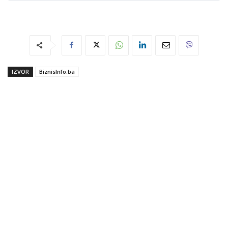
IZVOR
BiznisInfo.ba