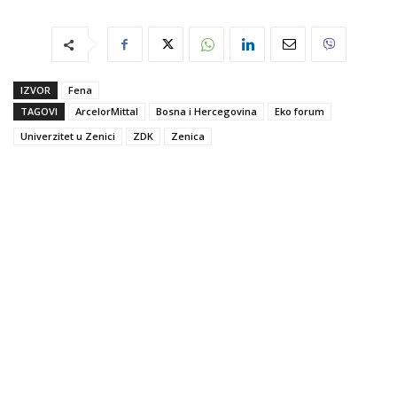
IZVOR
Fena
TAGOVI
ArcelorMittal
Bosna i Hercegovina
Eko forum
Univerzitet u Zenici
ZDK
Zenica