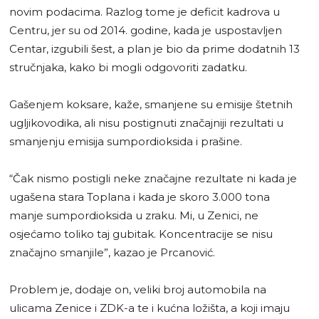
novim podacima. Razlog tome je deficit kadrova u
Centru, jer su od 2014. godine, kada je uspostavljen
Centar, izgubili šest, a plan je bio da prime dodatnih 13
stručnjaka, kako bi mogli odgovoriti zadatku.
Gašenjem koksare, kaže, smanjene su emisije štetnih
ugljikovodika, ali nisu postignuti značajniji rezultati u
smanjenju emisija sumpordioksida i prašine.
“Čak nismo postigli neke značajne rezultate ni kada je
ugašena stara Toplana i kada je skoro 3.000 tona
manje sumpordioksida u zraku. Mi, u Zenici, ne
osjećamo toliko taj gubitak. Koncentracije se nisu
značajno smanjile”, kazao je Prcanović.
Problem je, dodaje on, veliki broj automobila na
ulicama Zenice i ZDK-a te i kućna ložišta, a koji imaju