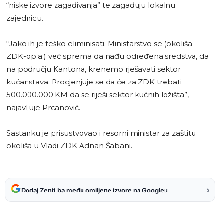
“niske izvore zagađivanja” te zagađuju lokalnu
zajednicu.
“Jako ih je teško eliminisati. Ministarstvo se (okoliša
ZDK-op.a.) već sprema da nađu određena sredstva, da
na području Kantona, krenemo rješavati sektor
kućanstava. Procjenjuje se da će za ZDK trebati
500.000.000 KM da se riješi sektor kućnih ložišta”,
najavljuje Prcanović.
Sastanku je prisustvovao i resorni ministar za zaštitu
okoliša u Vladi ZDK Adnan Šabani.
›
Dodaj Zenit.ba među omiljene izvore na Googleu