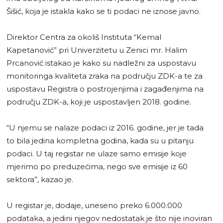
Šišić, koja je istakla kako se ti podaci ne iznose javno.
Direktor Centra za okoliš Instituta “Kemal
Kapetanović” pri Univerzitetu u Zenici mr. Halim
Prcanović istakao je kako su nadležni za uspostavu
monitoringa kvaliteta zraka na području ZDK-a te za
uspostavu Registra o postrojenjima i zagađenjima na
području ZDK-a, koji je uspostavljen 2018. godine.
“U njemu se nalaze podaci iz 2016. godine, jer je tada
to bila jedina kompletna godina, kada su u pitanju
podaci. U taj registar ne ulaze samo emisije koje
mjerimo po preduzećima, nego sve emisije iz 60
sektora”, kazao je.
U registar je, dodaje, uneseno preko 6.000.000
podataka, a jedini njegov nedostatak je što nije inoviran