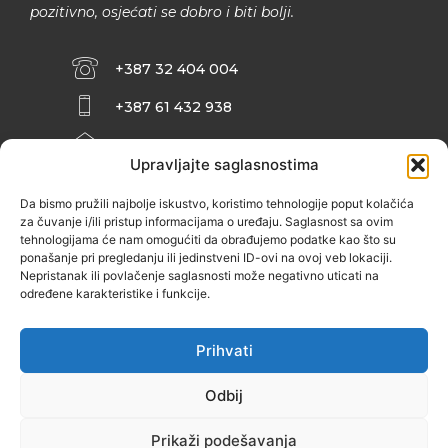
pozitivno, osjećati se dobro i biti bolji.
+387 32 404 004
+387 61 432 938
INFO@ZENIT.BA
Upravljajte saglasnostima
HUSEINA KULENOVIĆA BR. 2 (RK
ZENIČANKA, 3. SPRAT), 72000 ZENICA
Da bismo pružili najbolje iskustvo, koristimo tehnologije poput kolačića
za čuvanje i/ili pristup informacijama o uređaju. Saglasnost sa ovim
tehnologijama će nam omogućiti da obrađujemo podatke kao što su
ponašanje pri pregledanju ili jedinstveni ID-ovi na ovoj veb lokaciji.
Nepristanak ili povlačenje saglasnosti može negativno uticati na
određene karakteristike i funkcije.
Prihvati
Odbij
Prikaži podešavanja