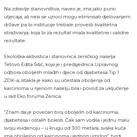
Na zdravlje stanovništva, naveo je, ima jako puno
utjecaja, ali neki se uzroci mogu eliminisati djelovanjem
države pa bi institucije trebale provesti kvalitetna
istraživanja, koja bi za rezultat imala kvalitetne i validne
rezultate.
Ekološka aktivistica i stanovnica zeničkog naselja
Tetovo Edita Šišić, koja je i predsjednica Upravnog
odbora oboljelih mladih i djece od dijabetesa Tip 1
ZDK-a, istakla je kako su učestala oboljenja od
karcinoma u njenom naselju bila i povod za uključenje
u rad Eko foruma Zenica.
“Znam da je povećan broj oboljelih od karcinoma,
dijabetesa i ostalih bolesti. Čak sam vodila i jednu malu
svoju evidenciju – u krugu od 300 metara, svaka kuća
ima oboljelog od karcinoma i jednog umrlog”, tvrdi