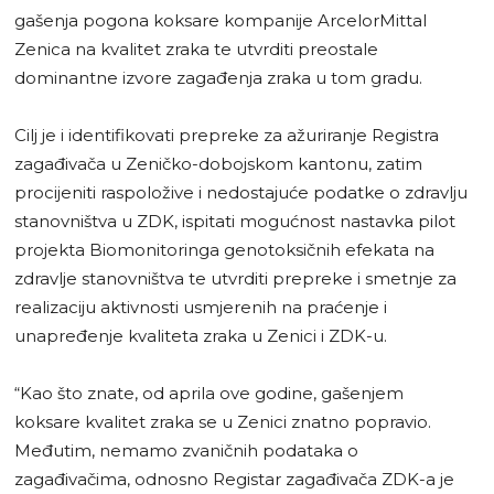
gašenja pogona koksare kompanije ArcelorMittal
Zenica na kvalitet zraka te utvrditi preostale
dominantne izvore zagađenja zraka u tom gradu.
Cilj je i identifikovati prepreke za ažuriranje Registra
zagađivača u Zeničko-dobojskom kantonu, zatim
procijeniti raspoložive i nedostajuće podatke o zdravlju
stanovništva u ZDK, ispitati mogućnost nastavka pilot
projekta Biomonitoringa genotoksičnih efekata na
zdravlje stanovništva te utvrditi prepreke i smetnje za
realizaciju aktivnosti usmjerenih na praćenje i
unapređenje kvaliteta zraka u Zenici i ZDK-u.
“Kao što znate, od aprila ove godine, gašenjem
koksare kvalitet zraka se u Zenici znatno popravio.
Međutim, nemamo zvaničnih podataka o
zagađivačima, odnosno Registar zagađivača ZDK-a je