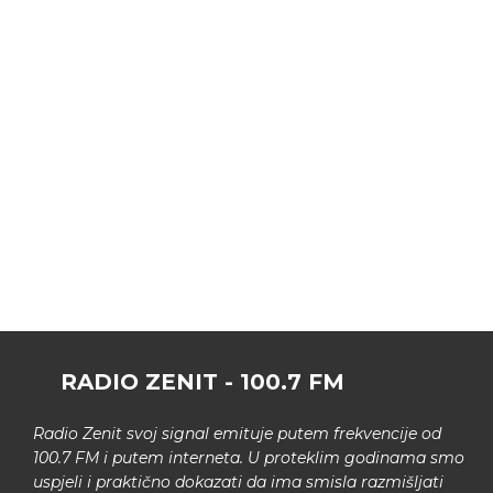
RADIO ZENIT - 100.7 FM
Radio Zenit svoj signal emituje putem frekvencije od
100.7 FM i putem interneta. U proteklim godinama smo
uspjeli i praktično dokazati da ima smisla razmišljati