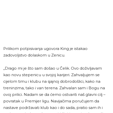
Prilikom potpisivanja ugovora King je istakao
zadovoljstvo dolaskom u Zenicu.
„Drago mi je što sam došao u Čelik. Ovo doživljavam
kao novu stepenicu u svojoj karijeri. Zahvaljujem se
cijelom timu i klubu na sjajnoj dobrodošlici, kako na
treninzima, tako i van terena. Zahvalan sam i Bogu na
ovoj prilici. Nadam se da ćemo ostvariti naš glavni cilj –
povratak u Premijer ligu. Navijačima poručujem da
nastave podržavati klub kao i do sada, pratio sam ih i