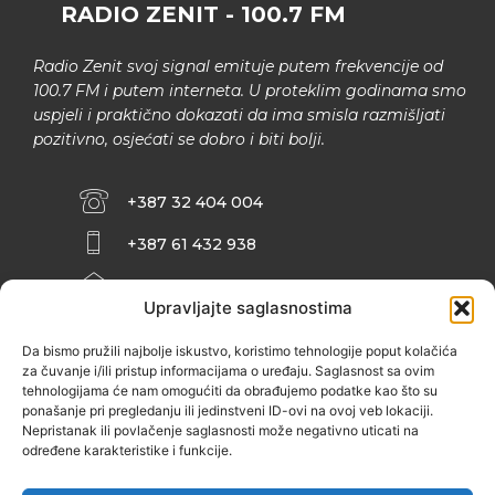
RADIO ZENIT - 100.7 FM
Radio Zenit svoj signal emituje putem frekvencije od
100.7 FM i putem interneta. U proteklim godinama smo
uspjeli i praktično dokazati da ima smisla razmišljati
pozitivno, osjećati se dobro i biti bolji.
+387 32 404 004
+387 61 432 938
INFO@ZENIT.BA
Upravljajte saglasnostima
HUSEINA KULENOVIĆA BR. 2 (RK
ZENIČANKA, 3. SPRAT), 72000 ZENICA
Da bismo pružili najbolje iskustvo, koristimo tehnologije poput kolačića
za čuvanje i/ili pristup informacijama o uređaju. Saglasnost sa ovim
tehnologijama će nam omogućiti da obrađujemo podatke kao što su
ponašanje pri pregledanju ili jedinstveni ID-ovi na ovoj veb lokaciji.
Nepristanak ili povlačenje saglasnosti može negativno uticati na
određene karakteristike i funkcije.