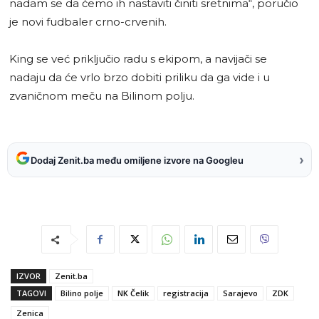
nadam se da ćemo ih nastaviti činiti sretnima“, poručio
je novi fudbaler crno-crvenih.
King se već priključio radu s ekipom, a navijači se
nadaju da će vrlo brzo dobiti priliku da ga vide i u
zvaničnom meču na Bilinom polju.
›
Dodaj Zenit.ba među omiljene izvore na Googleu
IZVOR
Zenit.ba
TAGOVI
Bilino polje
NK Čelik
registracija
Sarajevo
ZDK
Zenica