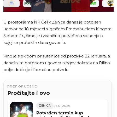
U prostorijama NK Čelik Zenica danas je potpisan
ugovor na 18 mjeseci s igračem Emmanuelom Kingom
Siehom Jr., čime je i zvanično potvrđena saradnja o
kojoj se proteklih dana govorilo.
King je s ekipom prisutan još od prozivke 22. januara, a
današnjim potpisom ugovora njegov dolazak na Bilino
polje dobio je i formalnu potvrdu.
PREPORUČENO
Pročitajte i ovo
26.01.2026
ZENICA
Potvrđen termin kup