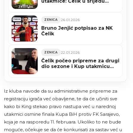
utakmice: Čelik u srijedu
dočekuje Sarajevo na Bilinom
polju
26.01.2026
ZENICA
Bruno Jenjić potpisao za NK
Čelik
22.01.2026
ZENICA
Čelik počeo pripreme za drugi
dio sezone i Kup utakmicu
protiv Sarajeva te povratak u
PLBiH
Iz kluba navode da su administrativne pripreme za
registraciju igrača već obavljene, te da će učiniti sve
kako bi King stekao pravo nastupa već u narednoj
utakmici osmine finala Kupa BiH protiv FK Sarajevo,
koja je na rasporedu 11. februara. Ukoliko to ne bude
moguće, očekuje se da će konkurisati za sastav već u