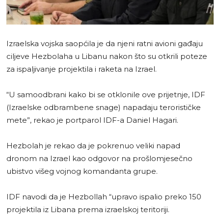
Izraelska vojska saopćila je da njeni ratni avioni gađaju
ciljeve Hezbolaha u Libanu nakon što su otkrili poteze
za ispaljivanje projektila i raketa na Izrael.
“U samoodbrani kako bi se otklonile ove prijetnje, IDF
(Izraelske odbrambene snage) napadaju terorističke
mete”, rekao je portparol IDF-a Daniel Hagari.
Hezbolah je rekao da je pokrenuo veliki napad
dronom na Izrael kao odgovor na prošlomjesečno
ubistvo višeg vojnog komandanta grupe.
IDF navodi da je Hezbollah “upravo ispalio preko 150
projektila iz Libana prema izraelskoj teritoriji.