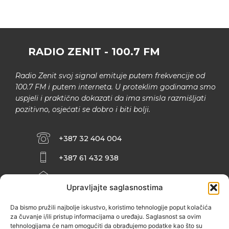
RADIO ZENIT - 100.7 FM
Radio Zenit svoj signal emituje putem frekvencije od
100.7 FM i putem interneta. U proteklim godinama smo
uspjeli i praktično dokazati da ima smisla razmišljati
pozitivno, osjećati se dobro i biti bolji.
+387 32 404 004
+387 61 432 938
INFO@ZENIT.BA
Upravljajte saglasnostima
HUSEINA KULENOVIĆA BR. 2 (RK
ZENIČANKA, 3. SPRAT), 72000 ZENICA
Da bismo pružili najbolje iskustvo, koristimo tehnologije poput kolačića
za čuvanje i/ili pristup informacijama o uređaju. Saglasnost sa ovim
tehnologijama će nam omogućiti da obrađujemo podatke kao što su