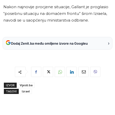
Nakon najnovije procjene situacije, Gallant je proglasio
“posebnu situaciju na domaćem frontu” širom Izraela,
navodi se u saopćenju ministarstva odbrane.
›
Dodaj Zenit.ba među omiljene izvore na Googleu
IZVOR
Vijesti.ba
TAGOVI
Izrael