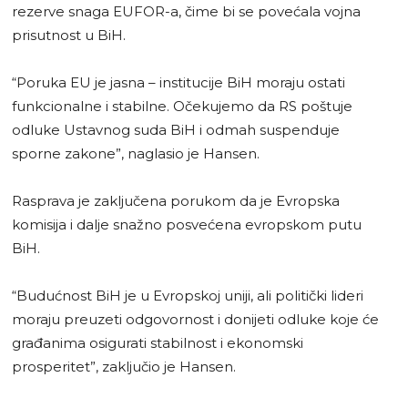
rezerve snaga EUFOR-a, čime bi se povećala vojna
prisutnost u BiH.
“Poruka EU je jasna – institucije BiH moraju ostati
funkcionalne i stabilne. Očekujemo da RS poštuje
odluke Ustavnog suda BiH i odmah suspenduje
sporne zakone”, naglasio je Hansen.
Rasprava je zaključena porukom da je Evropska
komisija i dalje snažno posvećena evropskom putu
BiH.
“Budućnost BiH je u Evropskoj uniji, ali politički lideri
moraju preuzeti odgovornost i donijeti odluke koje će
građanima osigurati stabilnost i ekonomski
prosperitet”, zaključio je Hansen.