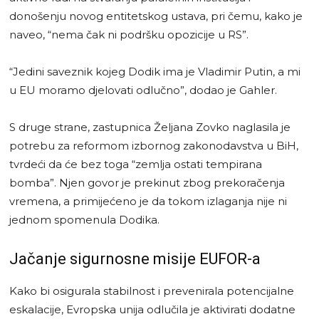
donošenju novog entitetskog ustava, pri čemu, kako je
naveo, “nema čak ni podršku opozicije u RS”.
“Jedini saveznik kojeg Dodik ima je Vladimir Putin, a mi
u EU moramo djelovati odlučno”, dodao je Gahler.
S druge strane, zastupnica Željana Zovko naglasila je
potrebu za reformom izbornog zakonodavstva u BiH,
tvrdeći da će bez toga “zemlja ostati tempirana
bomba”. Njen govor je prekinut zbog prekoračenja
vremena, a primijećeno je da tokom izlaganja nije ni
jednom spomenula Dodika.
Jačanje sigurnosne misije EUFOR-a
Kako bi osigurala stabilnost i prevenirala potencijalne
eskalacije, Evropska unija odlučila je aktivirati dodatne