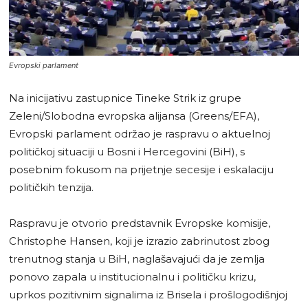
Evropski parlament
Na inicijativu zastupnice Tineke Strik iz grupe
Zeleni/Slobodna evropska alijansa (Greens/EFA),
Evropski parlament održao je raspravu o aktuelnoj
političkoj situaciji u Bosni i Hercegovini (BiH), s
posebnim fokusom na prijetnje secesije i eskalaciju
političkih tenzija.
Raspravu je otvorio predstavnik Evropske komisije,
Christophe Hansen, koji je izrazio zabrinutost zbog
trenutnog stanja u BiH, naglašavajući da je zemlja
ponovo zapala u institucionalnu i političku krizu,
uprkos pozitivnim signalima iz Brisela i prošlogodišnjoj