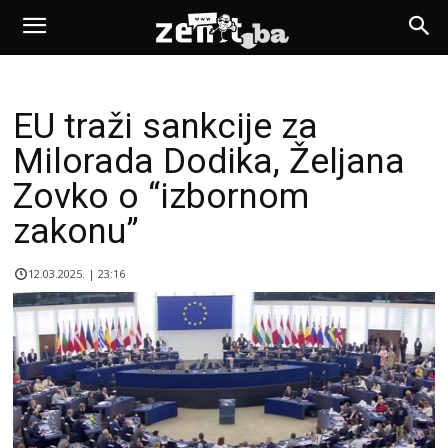
EU traži sankcije za
Milorada Dodika, Željana
Zovko o “izbornom
zakonu”
12.03.2025. | 23:16