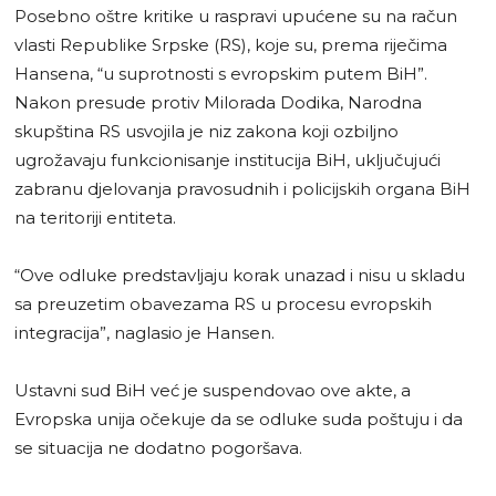
Posebno oštre kritike u raspravi upućene su na račun
vlasti Republike Srpske (RS), koje su, prema riječima
Hansena, “u suprotnosti s evropskim putem BiH”.
Nakon presude protiv Milorada Dodika, Narodna
skupština RS usvojila je niz zakona koji ozbiljno
ugrožavaju funkcionisanje institucija BiH, uključujući
zabranu djelovanja pravosudnih i policijskih organa BiH
na teritoriji entiteta.
“Ove odluke predstavljaju korak unazad i nisu u skladu
sa preuzetim obavezama RS u procesu evropskih
integracija”, naglasio je Hansen.
Ustavni sud BiH već je suspendovao ove akte, a
Evropska unija očekuje da se odluke suda poštuju i da
se situacija ne dodatno pogoršava.