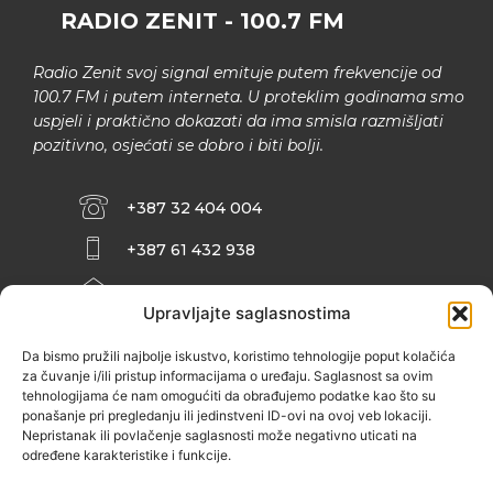
RADIO ZENIT - 100.7 FM
Radio Zenit svoj signal emituje putem frekvencije od
100.7 FM i putem interneta. U proteklim godinama smo
uspjeli i praktično dokazati da ima smisla razmišljati
pozitivno, osjećati se dobro i biti bolji.
+387 32 404 004
+387 61 432 938
INFO@ZENIT.BA
Upravljajte saglasnostima
HUSEINA KULENOVIĆA BR. 2 (RK
ZENIČANKA, 3. SPRAT), 72000 ZENICA
Da bismo pružili najbolje iskustvo, koristimo tehnologije poput kolačića
za čuvanje i/ili pristup informacijama o uređaju. Saglasnost sa ovim
tehnologijama će nam omogućiti da obrađujemo podatke kao što su
ponašanje pri pregledanju ili jedinstveni ID-ovi na ovoj veb lokaciji.
Nepristanak ili povlačenje saglasnosti može negativno uticati na
određene karakteristike i funkcije.