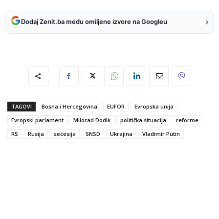
›
Dodaj Zenit.ba među omiljene izvore na Googleu
TAGOVI
Bosna i Hercegovina
EUFOR
Evropska unija
Evropski parlament
Milorad Dodik
politička situacija
reforme
RS
Rusija
secesija
SNSD
Ukrajina
Vladimir Putin