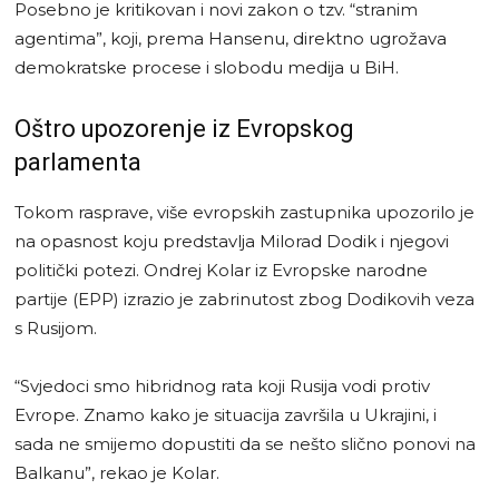
Posebno je kritikovan i novi zakon o tzv. “stranim
agentima”, koji, prema Hansenu, direktno ugrožava
demokratske procese i slobodu medija u BiH.
Oštro upozorenje iz Evropskog
parlamenta
Tokom rasprave, više evropskih zastupnika upozorilo je
na opasnost koju predstavlja Milorad Dodik i njegovi
politički potezi. Ondrej Kolar iz Evropske narodne
partije (EPP) izrazio je zabrinutost zbog Dodikovih veza
s Rusijom.
“Svjedoci smo hibridnog rata koji Rusija vodi protiv
Evrope. Znamo kako je situacija završila u Ukrajini, i
sada ne smijemo dopustiti da se nešto slično ponovi na
Balkanu”, rekao je Kolar.