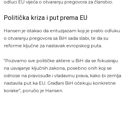
odluci EU vijeća o otvaranju pregovora za članstvo.
Politička kriza i put prema EU
Hansen je istakao da entuzijazam koji je pratio odluku
o otvaranju pregovora sa BiH sada slabi, te da su
reforme ključne za nastavak evropskog puta.
“Pozivamo sve političke aktere u BiH da se fokusiraju
na usvajanje ključnih zakona, posebno onih koji se
odnose na pravosuđe i vladavinu prava, kako bi zemlja
nastavila put ka EU. Građani BiH očekuju konkretne
korake”, poručio je Hansen.