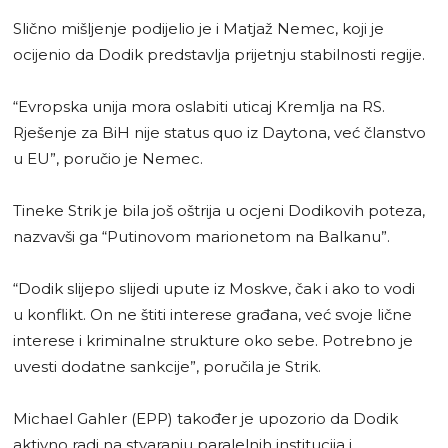
Slično mišljenje podijelio je i Matjaž Nemec, koji je
ocijenio da Dodik predstavlja prijetnju stabilnosti regije.
“Evropska unija mora oslabiti uticaj Kremlja na RS.
Rješenje za BiH nije status quo iz Daytona, već članstvo
u EU”, poručio je Nemec.
Tineke Strik je bila još oštrija u ocjeni Dodikovih poteza,
nazvavši ga “Putinovom marionetom na Balkanu”.
“Dodik slijepo slijedi upute iz Moskve, čak i ako to vodi
u konflikt. On ne štiti interese građana, već svoje lične
interese i kriminalne strukture oko sebe. Potrebno je
uvesti dodatne sankcije”, poručila je Strik.
Michael Gahler (EPP) također je upozorio da Dodik
aktivno radi na stvaranju paralelnih institucija i