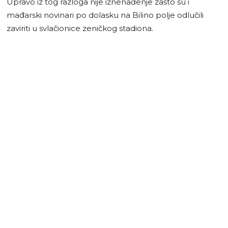
Upravo iz tog razloga nije iznenađenje zašto su i
mađarski novinari po dolasku na Bilino polje odlučili
zaviriti u svlačionice zeničkog stadiona.