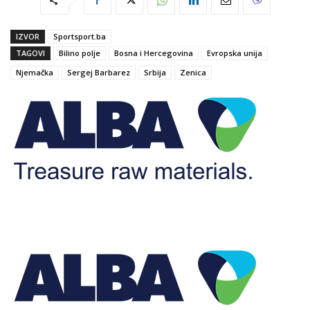
IZVOR
Sportsport.ba
TAGOVI
Bilino polje
Bosna i Hercegovina
Evropska unija
Njemačka
Sergej Barbarez
Srbija
Zenica