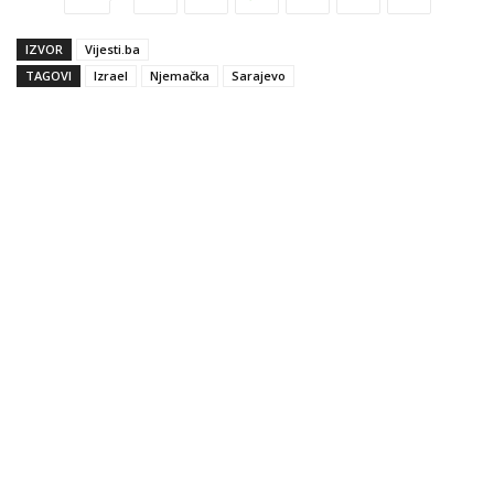
IZVOR
Vijesti.ba
TAGOVI
Izrael
Njemačka
Sarajevo