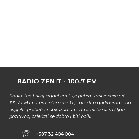
RADIO ZENIT - 100.7 FM
Radio Zenit svoj signal emituje putem frekvencije od
100.7 FM i putem interneta. U proteklim godinama smo
uspjeli i praktično dokazati da ima smisla razmišljati
pozitivno, osjećati se dobro i biti bolji.
+387 32 404 004