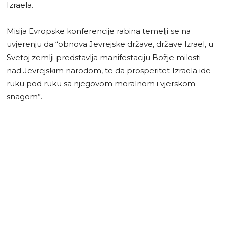
Izraela.
Misija Evropske konferencije rabina temelji se na
uvjerenju da “obnova Јevrejske države, države Izrael, u
Svetoj zemlji predstavlja manifestaciju Božje milosti
nad Јevrejskim narodom, te da prosperitet Izraela ide
ruku pod ruku sa njegovom moralnom i vjerskom
snagom”.