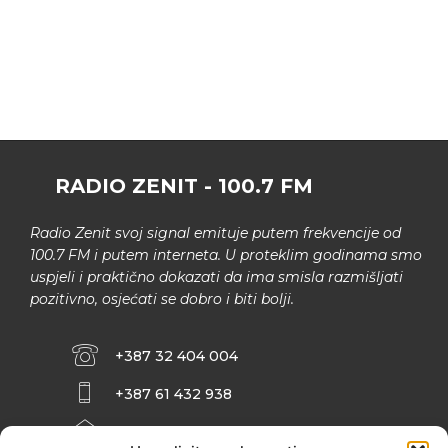
RADIO ZENIT - 100.7 FM
Radio Zenit svoj signal emituje putem frekvencije od
100.7 FM i putem interneta. U proteklim godinama smo
uspjeli i praktično dokazati da ima smisla razmišljati
pozitivno, osjećati se dobro i biti bolji.
+387 32 404 004
+387 61 432 938
INFO@ZENIT.BA