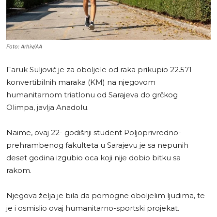
Foto: Arhiv/AA
Faruk Suljović je za oboljele od raka prikupio 22.571
konvertibilnih maraka (KM) na njegovom
humanitarnom triatlonu od Sarajeva do grčkog
Olimpa, javlja Anadolu.
Naime, ovaj 22- godišnji student Poljoprivredno-
prehrambenog fakulteta u Sarajevu je sa nepunih
deset godina izgubio oca koji nije dobio bitku sa
rakom.
Njegova želja je bila da pomogne oboljelim ljudima, te
je i osmislio ovaj humanitarno-sportski projekat.