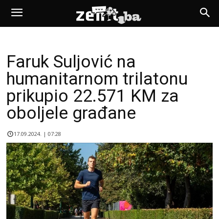
Faruk Suljović na
humanitarnom trilatonu
prikupio 22.571 KM za
oboljele građane
17.09.2024. | 07:28