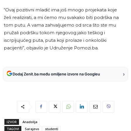
“Ovaj pozitivni mladić ima još mnogo projekata koje
želi realizirati, a mi ćemo mu svakako biti podrška na
tom putu. A vama zahvaljujemo od srca što ste mu
pružali podršku tokom njegovog jako teškog i
iscrpljujućeg puta, puta koji prolaze i onkološki
pacijenti”, objavilo je Udruženje Pomozi.ba.
›
Dodaj Zenit.ba među omiljene izvore na Googleu
IZVOR
Anadolija
TAGOVI
Sarajevo
studenti