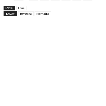
IZVOR
Fena
TAGOVI
Hrvatska
Njemačka