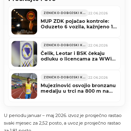
22.06.2026
ZENIČKO-DOBOJSKI KANTON
MUP ZDK pojačao kontrole:
Oduzeto 6 vozila, kažnjeno 16
vozača zbog obijesne vožnje
22.06.2026
ZENIČKO-DOBOJSKI KANTON
Čelik, Leotar i BSK čekaju
odluku o licencama za WWin
ligu BiH
22.06.2026
ZENIČKO-DOBOJSKI KANTON
Mujezinović osvojio bronzanu
medalju u trci na 800 m na
Balkanijadi u Volosu
U periodu januar – maj 2026. izvoz je prosječno rastao
svaki mjesec za 2,52 posto, a uvoz je prosječno rastao
za 1,81 posto.