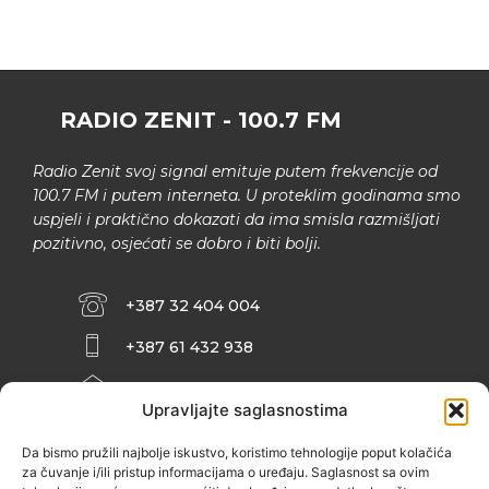
RADIO ZENIT - 100.7 FM
Radio Zenit svoj signal emituje putem frekvencije od
100.7 FM i putem interneta. U proteklim godinama smo
uspjeli i praktično dokazati da ima smisla razmišljati
pozitivno, osjećati se dobro i biti bolji.
+387 32 404 004
+387 61 432 938
INFO@ZENIT.BA
Upravljajte saglasnostima
HUSEINA KULENOVIĆA BR. 2 (RK
ZENIČANKA, 3. SPRAT), 72000 ZENICA
Da bismo pružili najbolje iskustvo, koristimo tehnologije poput kolačića
za čuvanje i/ili pristup informacijama o uređaju. Saglasnost sa ovim