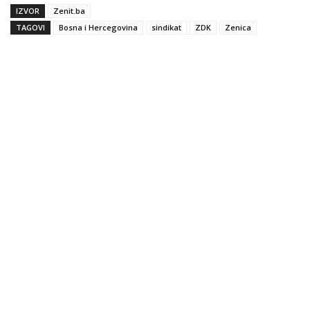
IZVOR
Zenit.ba
TAGOVI
Bosna i Hercegovina
sindikat
ZDK
Zenica