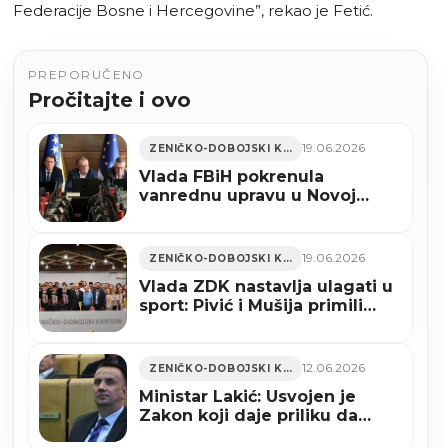
Federacije Bosne i Hercegovine”, rekao je Fetić.
PREPORUČENO
Pročitajte i ovo
19.06.2026
ZENIČKO-DOBOJSKI KANTON
Vlada FBiH pokrenula
vanrednu upravu u Novoj
Željezari Zenica
19.06.2026
ZENIČKO-DOBOJSKI KANTON
Vlada ZDK nastavlja ulagati u
sport: Pivić i Mušija primili
šampione BiH iz Zenice
(FOTO)
12.06.2026
ZENIČKO-DOBOJSKI KANTON
Ministar Lakić: Usvojen je
Zakon koji daje priliku da
Željezara u Zenici opstane