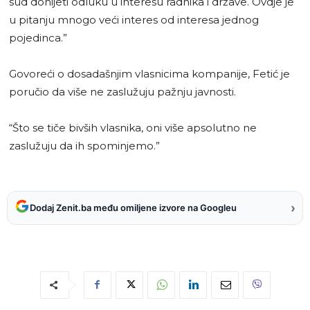
sud donijeti odluku u interesu radnika i države. Ovdje je
u pitanju mnogo veći interes od interesa jednog
pojedinca.”
Govoreći o dosadašnjim vlasnicima kompanije, Fetić je
poručio da više ne zaslužuju pažnju javnosti.
“Što se tiče bivših vlasnika, oni više apsolutno ne
zaslužuju da ih spominjemo.”
›
Dodaj Zenit.ba među omiljene izvore na Googleu