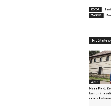
IZVOR
Zeni
TAGOVI
Bos
Pročitajte još
Vijesti
Nezir Pivić: Z
kanton ima veli
razvoj kulturn