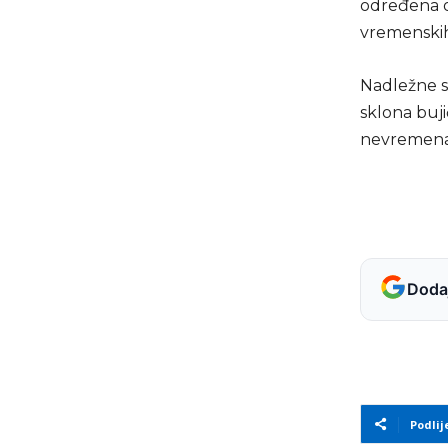
određena 
vremenskih 
Nadležne s
sklona buj
nevremena 
Dodaj
Podlij