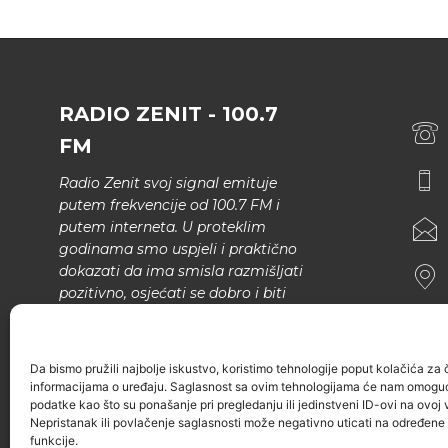
RADIO ZENIT - 100.7
FM
Radio Zenit svoj signal emituje
putem frekvencije od 100.7 FM i
putem interneta. U proteklim
godinama smo uspjeli i praktično
dokazati da ima smisla razmišljati
pozitivno, osjećati se dobro i biti
bolji.
U našem programu nema šunda,
Da bismo pružili najbolje iskustvo, koristimo tehnologije poput kolačića za ču
narodne muzike..
informacijama o uređaju. Saglasnost sa ovim tehnologijama će nam omoguć
podatke kao što su ponašanje pri pregledanju ili jedinstveni ID-ovi na ovoj v
Nepristanak ili povlačenje saglasnosti može negativno uticati na određene k
funkcije.