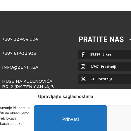
PRATITE NAS
+387 32 404 004
+387 61 432 938
58,897
Likes
2,747
Pratitelji
INFO@ZENIT.BA
93
Pratitelji
HUSEINA KULENOVIĆA
BR. 2 (RK ZENIČANKA, 3.
SPRAT), 72000 ZENICA
Upravljajte saglasnostima
vanje i/ili pristup
iti da obrađujemo
eb lokaciji.
Prihvati
arakteristike i