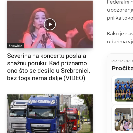
Federalni 
upozorenje
prilika to
Kako je nav
udarima vj
Showbiz
Severina na koncertu poslala
PREPOR
snažnu poruku: Kad priznamo
Pročita
ono što se desilo u Srebrenici,
bez toga nema dalje (VIDEO)