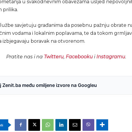
ometanja u svakodnevnim obavezama usljed nepovoljni
prilika.
lužbe savjetuju građanima da posebnu pažnju obrate n
ičnim vodama i lokalnim poplavama, te da tokom grmlja
izbjegavaju boravak na otvorenom.
Pratite nas i na
Twitteru
,
Facebooku
i
Instagramu
.
 Zenit.ba među omiljene izvore na Googleu
eli