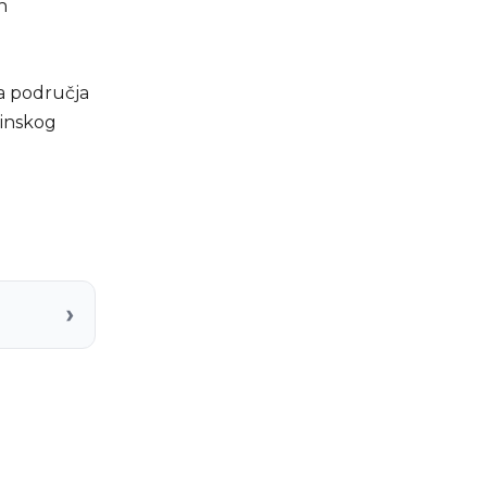
h
a područja
vinskog
›