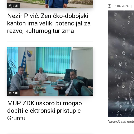
03.06.2026. |
Vijesti
Nezir Pivić: Zeničko-dobojski
kanton ima veliki potencijal za
razvoj kulturnog turizma
Vijesti
MUP ZDK uskoro bi mogao
dobiti elektronski pristup e-
Gruntu
Narandžasti mete