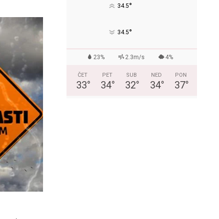
°
34.5
°
34.5
23%
2.3m/s
4%
ČET
PET
SUB
NED
PON
33
°
34
°
32
°
34
°
37
°