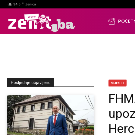
C
34.5
Zenica
POČET
Posljednje objavljeno
VIJESTI
FHMZ
upoz
Herc