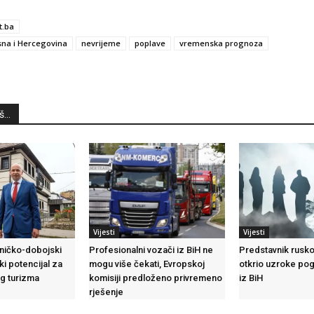
t.ba
na i Hercegovina
nevrijeme
poplave
vremenska prognoza
...
Vijesti
Vijesti
eničko-dobojski
Profesionalni vozači iz BiH ne
Predstavnik rusko
ki potencijal za
mogu više čekati, Evropskoj
otkrio uzroke pog
og turizma
komisiji predloženo privremeno
iz BiH
rješenje