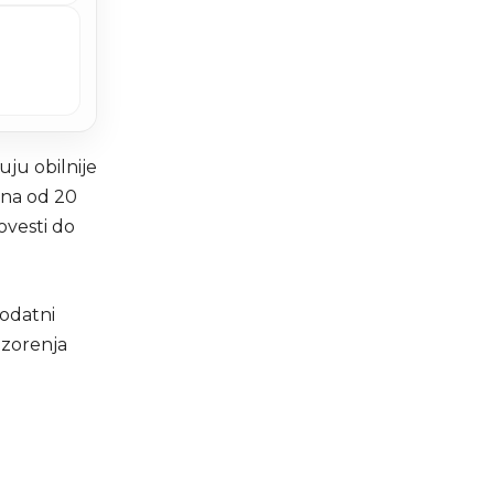
ju obilnije
ina od 20
ovesti do
odatni
ozorenja