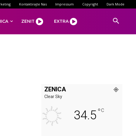
keting
Kontaktirajte Nas
Impressum
Copyright
Dark Mode
NICA
ZENIT
EXTRA
ZENICA
Clear Sky
°
C
34.5