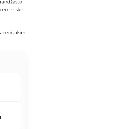
arandžasto
 vremenskih
aćeni jakim
1