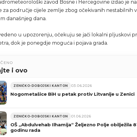
hidrometeorološki zavod Bosne i Hercegovine izdao je n
 za područje cijele zemlje zbog očekivanih nestabilnih
kom današnjeg dana.
edeno u upozorenju, očekuju se jači lokalni pljuskovi pr
etra, dok je ponegdje moguća i pojava grada.
UČENO
jte i ovo
03.06.2026
ZENIČKO-DOBOJSKI KANTON
Nogometašice BiH u petak protiv Litvanije u Zenici
01.06.2026
ZENIČKO-DOBOJSKI KANTON
OŠ „Abdulvehab Ilhamija“ Željezno Polje obilježila 8
godinu rada