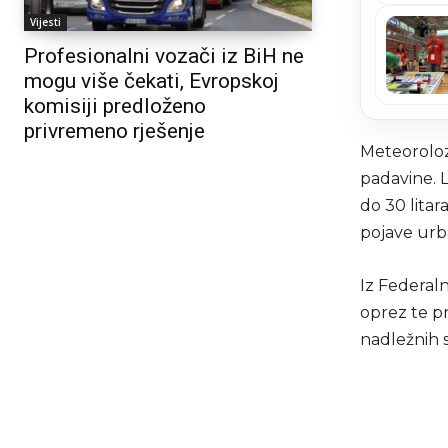
Vijesti
Profesionalni vozači iz BiH ne
mogu više čekati, Evropskoj
komisiji predloženo
privremeno rješenje
Meteoroloz
padavine. 
do 30 lita
pojave urb
Iz Federal
oprez te p
nadležnih s