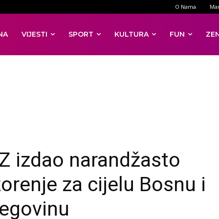
O Nama
Mar
NA
VIJESTI
SPORT
KULTURA
FUN
ZE
 izdao narandžasto
orenje za cijelu Bosnu i
egovinu