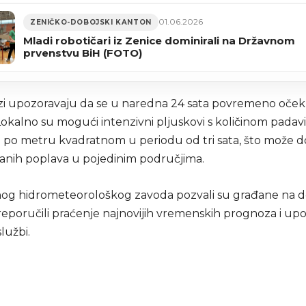
01.06.2026
ZENIČKO-DOBOJSKI KANTON
Mladi robotičari iz Zenice dominirali na Državnom
prvenstvu BiH (FOTO)
i upozoravaju da se u naredna 24 sata povremeno očeku
Lokalno su mogući intenzivni pljuskovi s količinom padav
ra po metru kvadratnom u periodu od tri sata, što može d
anih poplava u pojedinim područjima.
nog hidrometeorološkog zavoda pozvali su građane na d
reporučili praćenje najnovijih vremenskih prognoza i up
lužbi.