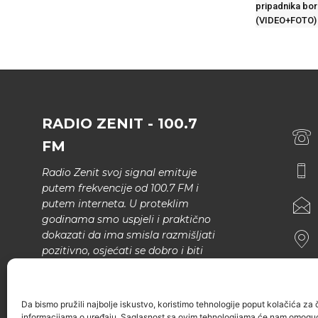
pripadnika bor
(VIDEO+FOTO)
RADIO ZENIT - 100.7
FM
Radio Zenit svoj signal emituje
putem frekvencije od 100.7 FM i
putem interneta. U proteklim
godinama smo uspjeli i praktično
dokazati da ima smisla razmišljati
pozitivno, osjećati se dobro i biti
bolji.
U našem programu nema šunda,
Da bismo pružili najbolje iskustvo, koristimo tehnologije poput kolačića za ču
narodne muzike..
informacijama o uređaju. Saglasnost sa ovim tehnologijama će nam omoguć