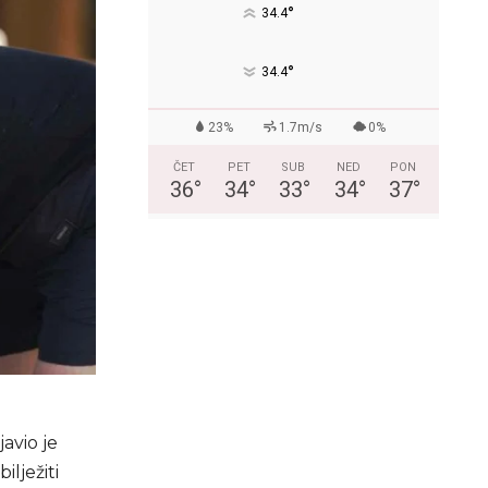
°
34.4
°
34.4
23%
1.7m/s
0%
ČET
PET
SUB
NED
PON
36
°
34
°
33
°
34
°
37
°
avio je
lježiti