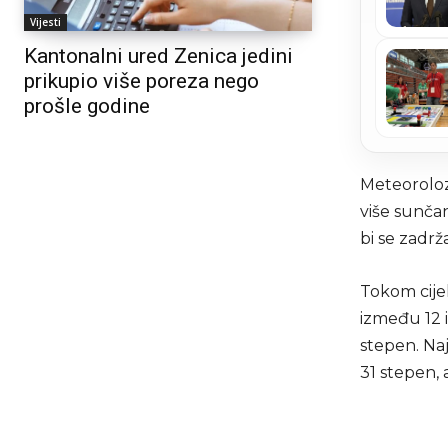
Vijesti
Kantonalni ured Zenica jedini
prikupio više poreza nego
prošle godine
Meteorolozi
više sunčan
bi se zadr
Tokom cije
između 12 i
stepen. Na
31 stepen, 