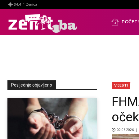
C
34.4
Zenica
POČET
Posljednje objavljeno
VIJESTI
FHMZ
oček
02.06.2026. |