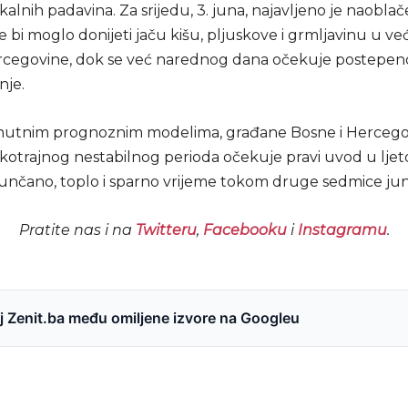
okalnih padavina. Za srijedu, 3. juna, najavljeno je naoblač
 bi moglo donijeti jaču kišu, pljuskove i grmljavinu u ve
rcegovine, dok se već narednog dana očekuje postepen
nje.
nutnim prognoznim modelima, građane Bosne i Hercego
kotrajnog nestabilnog perioda očekuje pravi uvod u ljet
unčano, toplo i sparno vrijeme tokom druge sedmice jun
Pratite nas i na
Twitteru
,
Facebooku
i
Instagramu
.
 Zenit.ba među omiljene izvore na Googleu