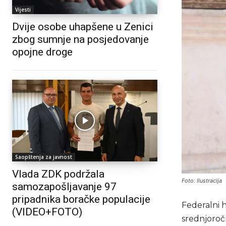
Vijesti
Dvije osobe uhapšene u Zenici
zbog sumnje na posjedovanje
opojne droge
Saopštenja za javnost
Vlada ZDK podržala
Foto: Ilustracija
samozapošljavanje 97
pripadnika boračke populacije
Federalni 
(VIDEO+FOTO)
srednjoroč