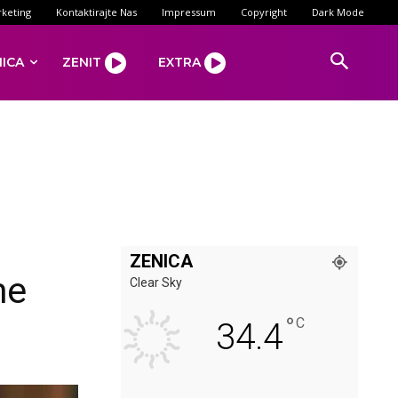
keting
Kontaktirajte Nas
Impressum
Copyright
Dark Mode
NICA
ZENIT
EXTRA
ZENICA
me
Clear Sky
°
C
34.4