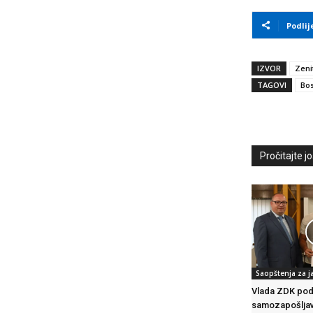
Podlij
IZVOR
Zeni
TAGOVI
Bos
Pročitajte još
Saopštenja za j
Vlada ZDK pod
samozapošljav