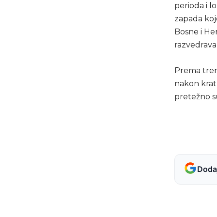
perioda i l
zapada koje
Bosne i He
razvedrava
Prema tre
nakon krat
pretežno s
Dodaj