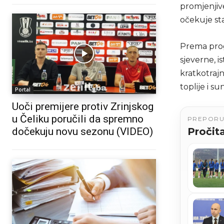
promjenjiv
očekuje sta
Prema prog
sjeverne, 
kratkotrajn
toplije i s
Portal
Uoči premijere protiv Zrinjskog
u Čeliku poručili da spremno
PREPOR
Pročita
dočekuju novu sezonu (VIDEO)