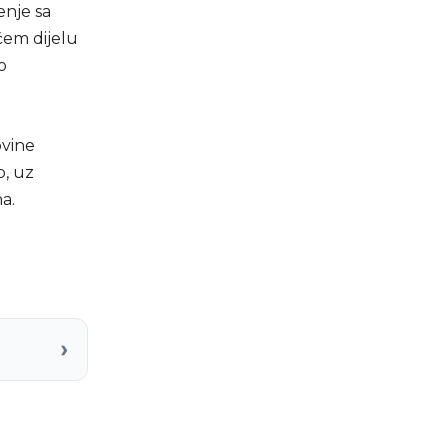
enje sa
ćem dijelu
o
vine
o, uz
a.
›