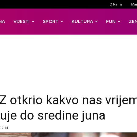
O Nama
Mar
NA
VIJESTI
SPORT
KULTURA
FUN
ZE
 otkrio kakvo nas vrije
uje do sredine juna
 07:14