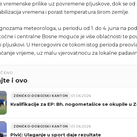
e vremenske prilike uz povremene pljuskove, dok se od 
bilizacija vremena i porast temperatura širom zemlje.
nozama meteorologa, u periodu od 1. do 4. juna na po
istočne i centralne Bosne moguće je više oblačnosti te p
i pljuskovi. U Hercegovini će tokom istog perioda preovl
unčanije vrijeme, uz malu vjerovatnoću za lokalne padavin
UČENO
jte i ovo
01.06.2026
ZENIČKO-DOBOJSKI KANTON
Kvalifikacije za EP: Bh. nogometašice se okupile u Z
01.06.2026
ZENIČKO-DOBOJSKI KANTON
Pivić: Ulaganje u sport daje rezultate