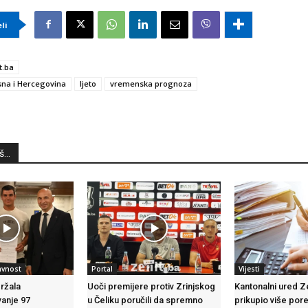
eli
t.ba
na i Hercegovina
ljeto
vremenska prognoza
...
avnost
Portal
Vijesti
ržala
Uoči premijere protiv Zrinjskog
Kantonalni ured Z
anje 97
u Čeliku poručili da spremno
prikupio više po