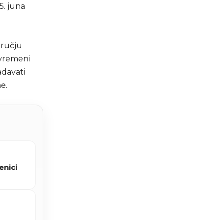
5. juna
dručju
ovremeni
adavati
e.
enici