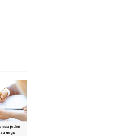
enica jedini
reza nego