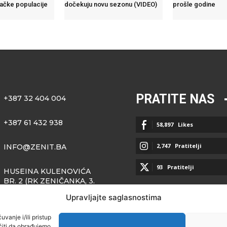
ačke populacije
dočekuju novu sezonu (VIDEO)
prošle godine
PRATITE NAS
+387 32 404 004
+387 61 432 938
58,897
Likes
2,747
Pratitelji
INFO@ZENIT.BA
93
Pratitelji
HUSEINA KULENOVIĆA
BR. 2 (RK ZENIČANKA, 3.
SPRAT), 72000 ZENICA
Upravljajte saglasnostima
vanje i/ili pristup
iti da obrađujemo