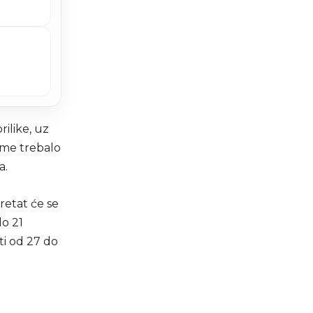
rilike, uz
jeme trebalo
a.
retat će se
do 21
i od 27 do