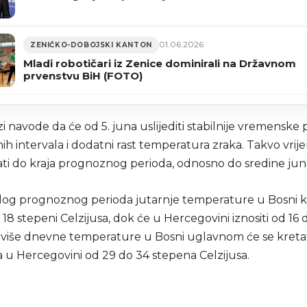
01.06.2026
ZENIČKO-DOBOJSKI KANTON
Mladi robotičari iz Zenice dominirali na Državnom
prvenstvu BiH (FOTO)
 navode da će od 5. juna uslijediti stabilnije vremenske p
ih intervala i dodatni rast temperatura zraka. Takvo vri
žati do kraja prognoznog perioda, odnosno do sredine jun
log prognoznog perioda jutarnje temperature u Bosni k
 18 stepeni Celzijusa, dok će u Hercegovini iznositi od 16 
jviše dnevne temperature u Bosni uglavnom će se kretat
a u Hercegovini od 29 do 34 stepena Celzijusa.