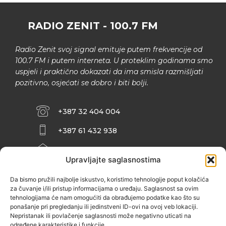
RADIO ZENIT - 100.7 FM
Radio Zenit svoj signal emituje putem frekvencije od
100.7 FM i putem interneta. U proteklim godinama smo
uspjeli i praktično dokazati da ima smisla razmišljati
pozitivno, osjećati se dobro i biti bolji.
+387 32 404 004
+387 61 432 938
INFO@ZENIT.BA
Upravljajte saglasnostima
HUSEINA KULENOVIĆA BR. 2 (RK
ZENIČANKA, 3. SPRAT), 72000 ZENICA
Da bismo pružili najbolje iskustvo, koristimo tehnologije poput kolačića
za čuvanje i/ili pristup informacijama o uređaju. Saglasnost sa ovim
tehnologijama će nam omogućiti da obrađujemo podatke kao što su
ponašanje pri pregledanju ili jedinstveni ID-ovi na ovoj veb lokaciji.
Nepristanak ili povlačenje saglasnosti može negativno uticati na
određene karakteristike i funkcije.