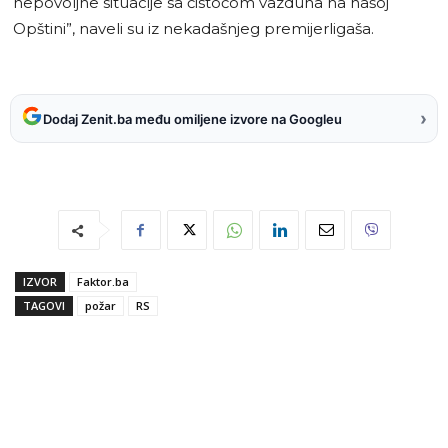
nepovoljne situacije sa čistoćom vazduha na našoj
Opštini”, naveli su iz nekadašnjeg premijerligaša.
›
Dodaj Zenit.ba među omiljene izvore na Googleu
IZVOR
Faktor.ba
TAGOVI
požar
RS