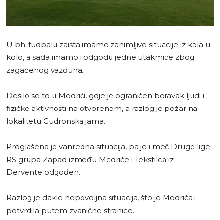
U bh. fudbalu zaista imamo zanimljive situacije iz kola u
kolo, a sada imamo i odgodu jedne utakmice zbog
zagađenog vazduha.
Desilo se to u Modriči, gdje je ograničen boravak ljudi i
fizičke aktivnosti na otvorenom, a razlog je požar na
lokalitetu Gudronska jama.
Proglašena je vanredna situacija, pa je i meč Druge lige
RS grupa Zapad između Modriče i Tekstilca iz
Dervente odgođen.
Razlog je dakle nepovoljna situacija, što je Modriča i
potvrdila putem zvanične stranice.