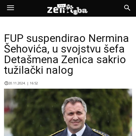
FUP suspendirao Nermina
Šehovića, u svojstvu šefa
Detašmena Zenica sakrio
tužilački nalog
20.11.2024. | 16:52