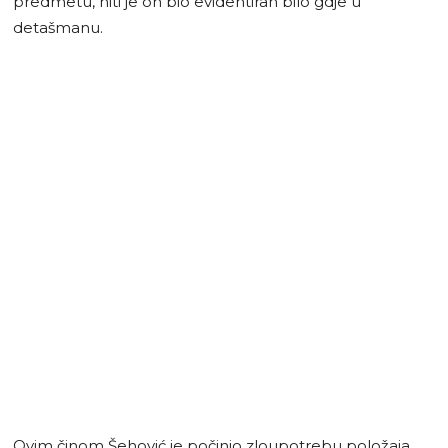
predmetu, niti je on bio evidentiran bilo gdje u
detašmanu.
Ovim činom Šehović je počinio zloupotrebu položaja,