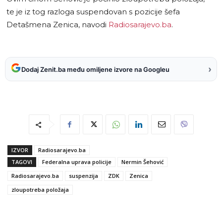
te je iz tog razloga suspendovan s pozicije šefa
Detašmena Zenica, navodi
Radiosarajevo.ba
.
›
Dodaj Zenit.ba među omiljene izvore na Googleu
IZVOR
Radiosarajevo.ba
TAGOVI
Federalna uprava policije
Nermin Šehović
Radiosarajevo.ba
suspenzija
ZDK
Zenica
zloupotreba položaja