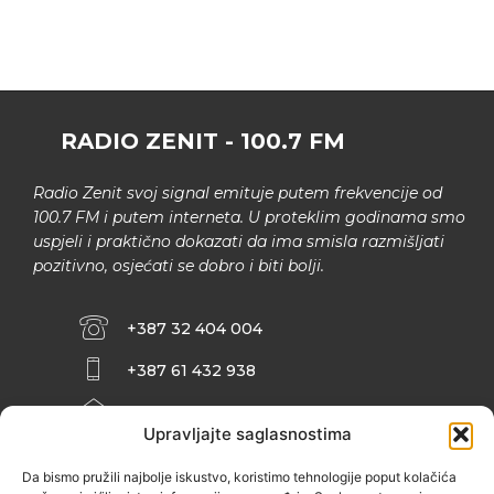
RADIO ZENIT - 100.7 FM
Radio Zenit svoj signal emituje putem frekvencije od
100.7 FM i putem interneta. U proteklim godinama smo
uspjeli i praktično dokazati da ima smisla razmišljati
pozitivno, osjećati se dobro i biti bolji.
+387 32 404 004
+387 61 432 938
INFO@ZENIT.BA
Upravljajte saglasnostima
HUSEINA KULENOVIĆA BR. 2 (RK
ZENIČANKA, 3. SPRAT), 72000 ZENICA
Da bismo pružili najbolje iskustvo, koristimo tehnologije poput kolačića