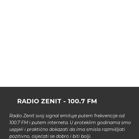
RADIO ZENIT - 100.7 FM
Radio Zenit svoj signal emituje putem frekvencije od
100.7 FM i putem interneta. U proteklim godinama smo
uspjeli i praktično dokazati da ima smisla razmišljati
pozitivno, osjećati se dobro i biti bolji.