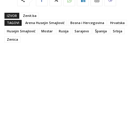
IZVOR
Zenit.ba
TAGOVI
Arena Husejin Smajlović
Bosna i Hercegovina
Hrvatska
Husejin Smajlović
Mostar
Rusija
Sarajevo
Španija
Srbija
Zenica