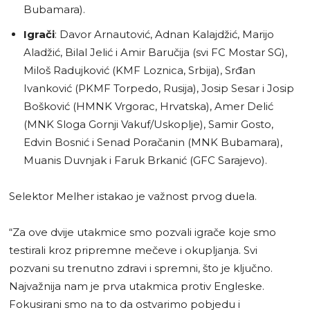
Bubamara).
Igrači
: Davor Arnautović, Adnan Kalajdžić, Marijo
Aladžić, Bilal Jelić i Amir Baručija (svi FC Mostar SG),
Miloš Radujković (KMF Loznica, Srbija), Srđan
Ivanković (PKMF Torpedo, Rusija), Josip Sesar i Josip
Bošković (HMNK Vrgorac, Hrvatska), Amer Delić
(MNK Sloga Gornji Vakuf/Uskoplje), Samir Gosto,
Edvin Bosnić i Senad Poračanin (MNK Bubamara),
Muanis Duvnjak i Faruk Brkanić (GFC Sarajevo).
Selektor Melher istakao je važnost prvog duela.
“Za ove dvije utakmice smo pozvali igrače koje smo
testirali kroz pripremne mečeve i okupljanja. Svi
pozvani su trenutno zdravi i spremni, što je ključno.
Najvažnija nam je prva utakmica protiv Engleske.
Fokusirani smo na to da ostvarimo pobjedu i