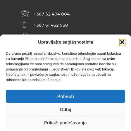
+387 32 404 004
+387 61 432 938
INFO@ZENIT.BA
Upravljajte saglasnostima
HUSEINA KULENOVIĆA BR. 2 (RK
ZENIČANKA, 3. SPRAT), 72000 ZENICA
Da bismo pružili najbolje iskustvo, koristimo tehnologije poput kolačića
za čuvanje i/ili pristup informacijama o uređaju. Saglasnost sa ovim
tehnologijama će nam omogućiti da obrađujemo podatke kao što su
ponašanje pri pregledanju ili jedinstveni ID-ovi na ovoj veb lokaciji.
Nepristanak ili povlačenje saglasnosti može negativno uticati na
određene karakteristike i funkcije.
Prihvati
Odbij
Prikaži podešavanja