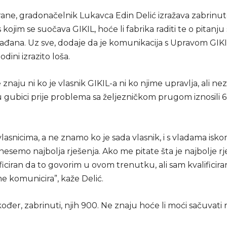
rane, gradonačelnik Lukavca Edin Delić izražava zabrinu
kojim se suočava GIKIL, hoće li fabrika raditi te o pitanju
rađana. Uz sve, dodaje da je komunikacija s Upravom GIKI
dini izrazito loša.
e znaju ni ko je vlasnik GIKIL-a ni ko njime upravlja, ali n
 gubici prije problema sa željezničkom prugom iznosili 6
 vlasnicima, a ne znamo ko je sada vlasnik, i s vladama isko
esemo najbolja rješenja. Ako me pitate šta je najbolje rj
ficiran da to govorim u ovom trenutku, ali sam kvalificira
e komunicira”, kaže Delić.
kođer, zabrinuti, njih 900. Ne znaju hoće li moći sačuvati