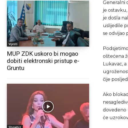
Generalni 
je ostavku
je došla n
uslijedile 
se odvijao
Vijesti
Podsjetimo,
MUP ZDK uskoro bi mogao
oštećena že
dobiti elektronski pristup e-
Lukavac, a 
Gruntu
ugroženosti
čije posljed
Ako blokad
nesagledive
dovedeno u 
će uzrokova
Showbiz