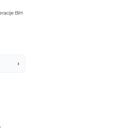
eracije BiH
›
a