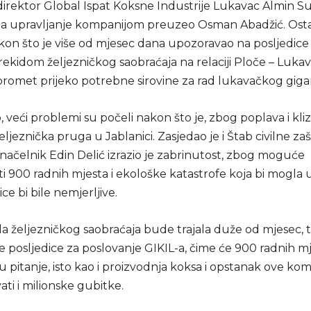
direktor Global Ispat Koksne Industrije Lukavac Almin Su
, a upravljanje kompanijom preuzeo Osman Abadžić. Osta
akon što je više od mjesec dana upozoravao na posljedice
prekidom željezničkog saobraćaja na relaciji Ploče – Lukav
 promet prijeko potrebne sirovine za rad lukavačkog giga
 veći problemi su počeli nakon što je, zbog poplava i klizi
ljeznička pruga u Jablanici. Zasjedao je i Štab civilne zaš
načelnik Edin Delić izrazio je zabrinutost, zbog moguće
 900 radnih mjesta i ekološke katastrofe koja bi mogla usl
ice bi bile nemjerljive.
a željezničkog saobraćaja bude trajala duže od mjesec, t
 posljedice za poslovanje GIKIL-a, čime će 900 radnih mje
pitanje, isto kao i proizvodnja koksa i opstanak ove kom
ti i milionske gubitke.