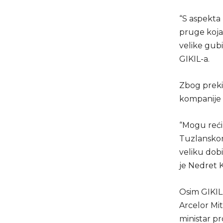
“S aspekta 
pruge koja
velike gubi
GIKIL-a.
Zbog prekid
kompanije č
“Mogu reći
Tuzlanskom 
veliku dob
je Nedret 
Osim GIKIL
Arcelor Mi
ministar pr