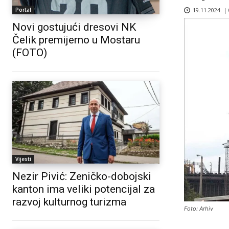
19.11.2024. |
Portal
Novi gostujući dresovi NK
Čelik premijerno u Mostaru
(FOTO)
Vijesti
Nezir Pivić: Zeničko-dobojski
kanton ima veliki potencijal za
razvoj kulturnog turizma
Foto: Arhiv