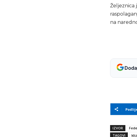
Željeznica 
raspolaganj
na narednoj
Dodaj
Podlij
IZVOR
Fede
TAGOVI
kli