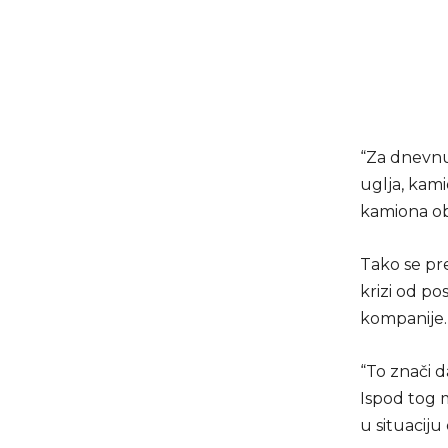
“Za dnevnu
uglja, kam
kamiona obr
Tako se pr
krizi od p
kompanije.
“To znači 
Ispod tog 
u situaciju