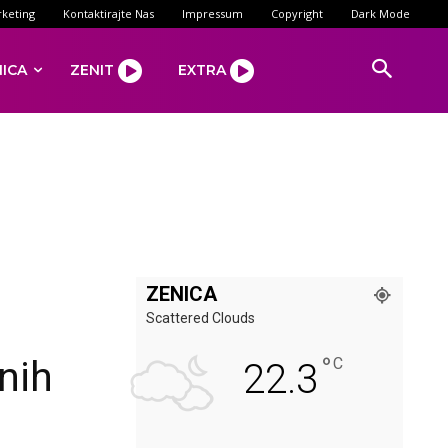
keting
Kontaktirajte Nas
Impressum
Copyright
Dark Mode
NICA
ZENIT
EXTRA
ZENICA
Scattered Clouds
°
nih
C
22.3