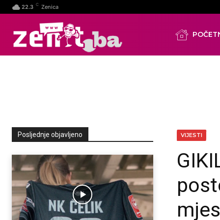
C
22.3
Zenica
POČET
Posljednje objavljeno
VIJESTI
GIKIL
post
mjes