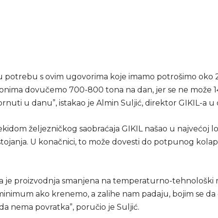
 potrebu s ovim ugovorima koje imamo potrošimo oko 
ionima dovučemo 700-800 tona na dan, jer se ne može 
nuti u danu”, istakao je Almin Suljić, direktor GIKIL-a u 
ekidom željezničkog saobraćaja GIKIL našao u najvećoj lo
ostojanja. U konačnici, to može dovesti do potpunog kola
da je proizvodnja smanjena na temperaturno-tehnološki
minimum ako krenemo, a zalihe nam padaju, bojim se da
 da nema povratka”, poručio je Suljić.