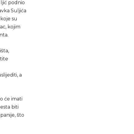
ljić podnio
vka Suljića
 koje su
ac, kojim
nta.
šta,
tite
ijediti, a
o će imati
sta biti
panije, što