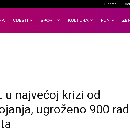
O Nama
Mar
NA
VIJESTI
SPORT
KULTURA
FUN
ZE
 u najvećoj krizi od
ojanja, ugroženo 900 rad
ta