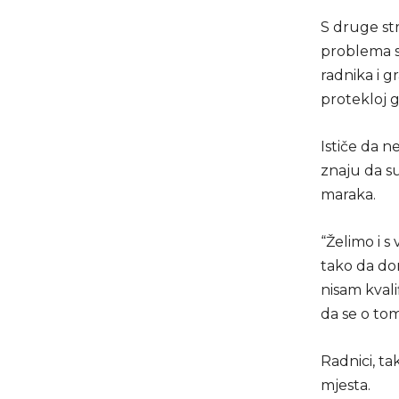
S druge st
problema s 
radnika i g
protekloj go
Ističe da n
znaju da su
maraka.
“Želimo i s
tako da don
nisam kvali
da se o tom
Radnici, ta
mjesta.