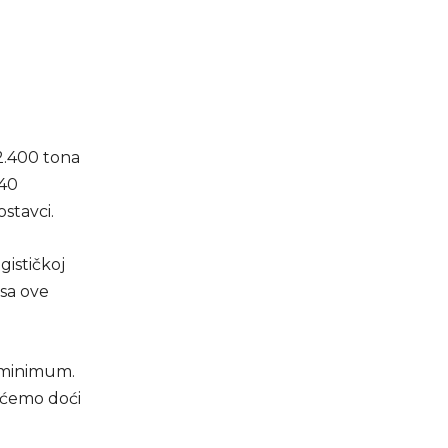
2.400 tona
140
ostavci.
gističkoj
psa ove
 minimum.
 ćemo doći