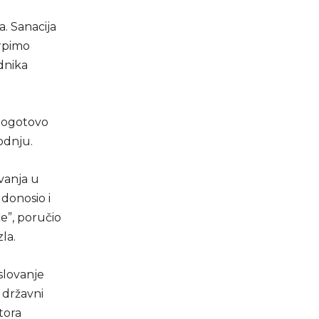
a. Sanacija
trpimo
adnika
 pogotovo
odnju.
vanja u
 donosio i
e”, poručio
la.
slovanje
 državni
tora