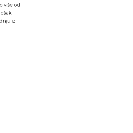
to više od
rošak
dnju iz