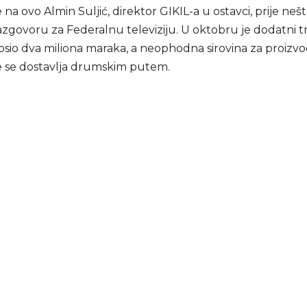
 na ovo Almin Suljić, direktor GIKIL-a u ostavci, prije neš
azgovoru za Federalnu televiziju. U oktobru je dodatni t
osio dva miliona maraka, a neophodna sirovina za proizvo
 se dostavlja drumskim putem.