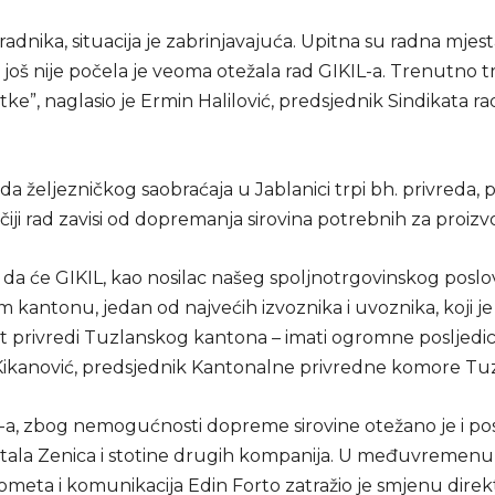
radnika, situacija je zabrinjavajuća. Upitna su radna mjest
 još nije počela je veoma otežala rad GIKIL-a. Trenutno 
tke”, naglasio je Ermin Halilović, predsjednik Sindikata r
a željezničkog saobraćaja u Jablanici trpi bh. privreda,
iji rad zavisi od dopremanja sirovina potrebnih za proizv
 da će GIKIL, kao nosilac našeg spoljnotrgovinskog poslo
kantonu, jedan od najvećih izvoznika i uvoznika, koji je
it privredi Tuzlanskog kantona – imati ogromne posljedic
Kikanović, predsjednik Kantonalne privredne komore Tuz
-a, zbog nemogućnosti dopreme sirovine otežano je i po
ttala Zenica i stotine drugih kompanija. U međuvremenu
ometa i komunikacija Edin Forto zatražio je smjenu direk