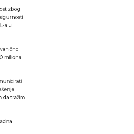
tost zbog
 sigurnosti
L-a u
ezvanično
0 miliona
municirati
ešenje,
n da tražim
 radna