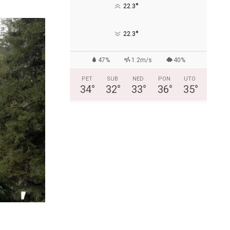
°
22.3
°
22.3
47%
1.2m/s
40%
PET
SUB
NED
PON
UTO
34
°
32
°
33
°
36
°
35
°