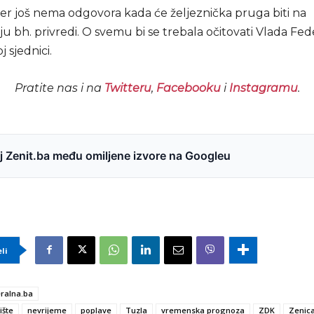
jer još nema odgovora kada će željeznička pruga biti na
u bh. privredi. O svemu bi se trebala očitovati Vlada Fed
 sjednici.
Pratite nas i na
Twitteru
,
Facebooku
i
Instagramu
.
 Zenit.ba među omiljene izvore na Googleu
eli
ralna.ba
zište
nevrijeme
poplave
Tuzla
vremenska prognoza
ZDK
Zenic