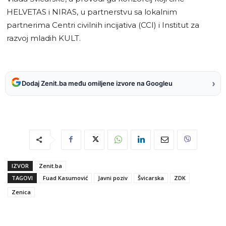
HELVETAS i NIRAS, u partnerstvu sa lokalnim
partnerima Centri civilnih incijativa (CCI) i Institut za
razvoj mladih KULT.
›
Dodaj Zenit.ba među omiljene izvore na Googleu
IZVOR
Zenit.ba
TAGOVI
Fuad Kasumović
Javni poziv
Švicarska
ZDK
Zenica