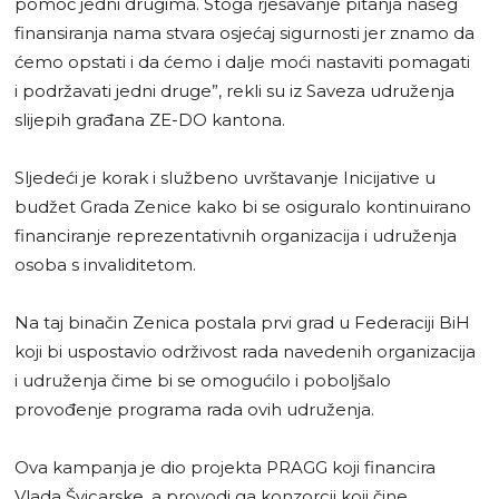
pomoć jedni drugima. Stoga rješavanje pitanja našeg
finansiranja nama stvara osjećaj sigurnosti jer znamo da
ćemo opstati i da ćemo i dalje moći nastaviti pomagati
i podržavati jedni druge”, rekli su iz Saveza udruženja
slijepih građana ZE-DO kantona.
Sljedeći je korak i službeno uvrštavanje Inicijative u
budžet Grada Zenice kako bi se osiguralo kontinuirano
financiranje reprezentativnih organizacija i udruženja
osoba s invaliditetom.
Na taj binačin Zenica postala prvi grad u Federaciji BiH
koji bi uspostavio održivost rada navedenih organizacija
i udruženja čime bi se omogućilo i poboljšalo
provođenje programa rada ovih udruženja.
Ova kampanja je dio projekta PRAGG koji financira
Vlada Švicarske, a provodi ga konzorcij koji čine