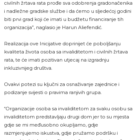
civilnih žrtava rata prođe sva odobrenja gradonačenika
i nadležne gradske službe i da ćemo u sljedećoj godini
biti prvi grad koji će imati u budžetu financiranje tih
organizacija”, naglasio je Harun Aliefendić.
Realizacija ove Inicijative doprinijet će poboljšanju
kvaliteta života osoba sa invaliditetom i civilnih žrtava
rata, te će imati pozitivan utjecaj na izgradnju
inkluzivnijeg društva.
Ovakvi potezi su ključni za osnaživanje zajednice i
podizanje svijesti o pravima ranjivih grupa.
“Organizacije osoba sa invaliditetom za svaku osobu sa
invaliditetom predstavljaju drugi dom jer to su mjesta
gdje se mi međusobno okupljamo, gdje
razmjenjujemo iskustva, gdje pružamo podršku i