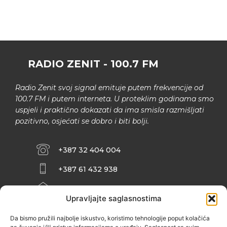
RADIO ZENIT - 100.7 FM
Radio Zenit svoj signal emituje putem frekvencije od
100.7 FM i putem interneta. U proteklim godinama smo
uspjeli i praktično dokazati da ima smisla razmišljati
pozitivno, osjećati se dobro i biti bolji.
+387 32 404 004
+387 61 432 938
INFO@ZENIT.BA
Upravljajte saglasnostima
HUSEINA KULENOVIĆA BR. 2 (RK
ZENIČANKA, 3. SPRAT), 72000 ZENICA
Da bismo pružili najbolje iskustvo, koristimo tehnologije poput kolačića