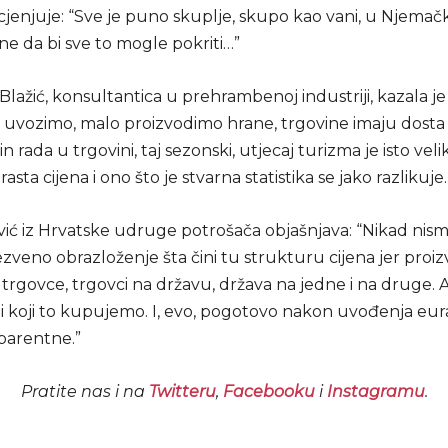
jenjuje: “Sve je puno skuplje, skupo kao vani, u Njemačk
ne da bi sve to mogle pokriti…”
lažić, konsultantica u prehrambenoj industriji, kazala je 
i uvozimo, malo proizvodimo hrane, trgovine imaju dosta
n rada u trgovini, taj sezonski, utjecaj turizma je isto veli
rasta cijena i ono što je stvarna statistika se jako razlikuje.
ić iz Hrvatske udruge potrošača objašnjava: “Nikad nism
zveno obrazloženje šta čini tu strukturu cijena jer proiz
 trgovce, trgovci na državu, država na jedne i na druge. 
 koji to kupujemo. I, evo, pogotovo nakon uvođenja eura
parentne.”
Pratite nas i na
Twitteru
,
Facebooku
i
Instagramu
.