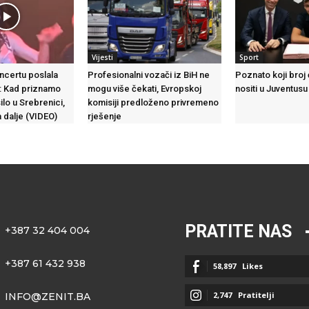
Vijesti
Sport
ncertu poslala
Profesionalni vozači iz BiH ne
Poznato koji broj
: Kad priznamo
mogu više čekati, Evropskoj
nositi u Juventusu
ilo u Srebrenici,
komisiji predloženo privremeno
 dalje (VIDEO)
rješenje
PRATITE NAS
+387 32 404 004
+387 61 432 938
58,897
Likes
2,747
Pratitelji
INFO@ZENIT.BA