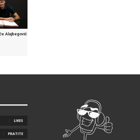
 će Alajbegović
LIKES
PRATITE