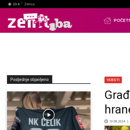
C
20.8
Zenica
POČET
Posljednje objavljeno
VIJESTI
Građ
hran
10.08.2024. |