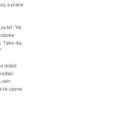
oj, a plaće
za N1: “Mi
 visoke
k. Tako da,
”
o dobili
vođači
A ceh
 te cijene