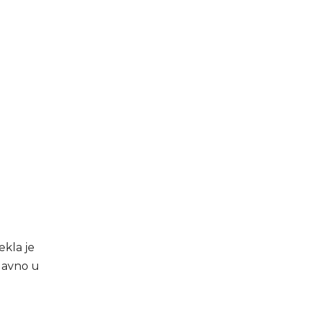
ekla je
edavno u