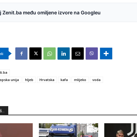
 Zenit.ba među omiljene izvore na Googleu
eli
ti.ba
opska unija
hljeb
Hrvatska
kafa
mlijeko
voda
...