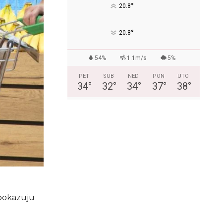
°
20.8
°
20.8
54%
1.1m/s
5%
PET
SUB
NED
PON
UTO
34
°
32
°
34
°
37
°
38
°
 pokazuju