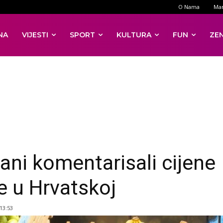
O Nama
Mar
NA
VIJESTI
SPORT
KULTURA
FUN
ZE
ani komentarisali cijene
e u Hrvatskoj
 13:53