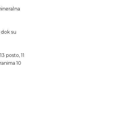
 mineralna
, dok su
3 posto, 11
oranima 10