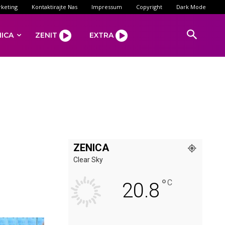
keting
Kontaktirajte Nas
Impressum
Copyright
Dark Mode
NICA
ZENIT
EXTRA
ZENICA
Clear Sky
°
C
20.8