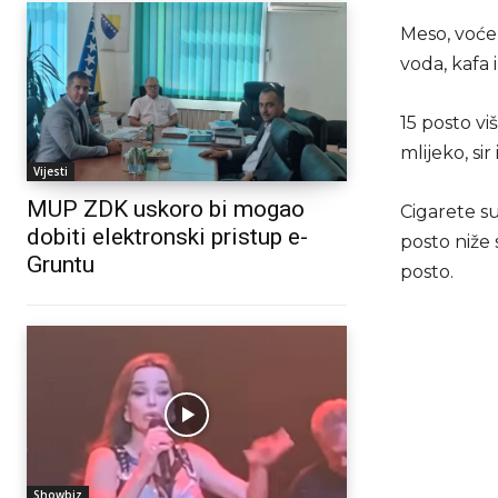
Meso, voće 
voda, kafa i
15 posto vi
mlijeko, sir 
Vijesti
MUP ZDK uskoro bi mogao
Cigarete su
dobiti elektronski pristup e-
posto niže 
Gruntu
posto.
Showbiz