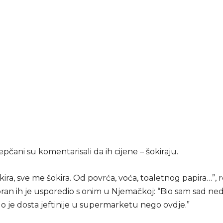
pčani su komentarisali da ih cijene – šokiraju.
ira, sve me šokira. Od povrća, voća, toaletnog papira…”, r
Goran ih je usporedio s onim u Njemačkoj: “Bio sam sad n
ilo je dosta jeftinije u supermarketu nego ovdje.”