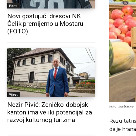
Portal
Novi gostujući dresovi NK
Čelik premijerno u Mostaru
(FOTO)
Vijesti
Nezir Pivić: Zeničko-dobojski
Foto: Ilustracija
kanton ima veliki potencijal za
razvoj kulturnog turizma
Rezultati i
da je hran