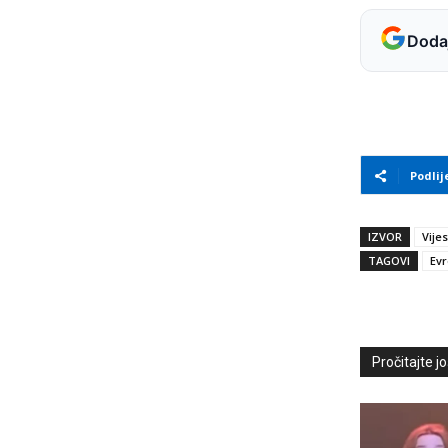
Dodaj
Podlij
IZVOR
Vijes
TAGOVI
Evr
Pročitajte još