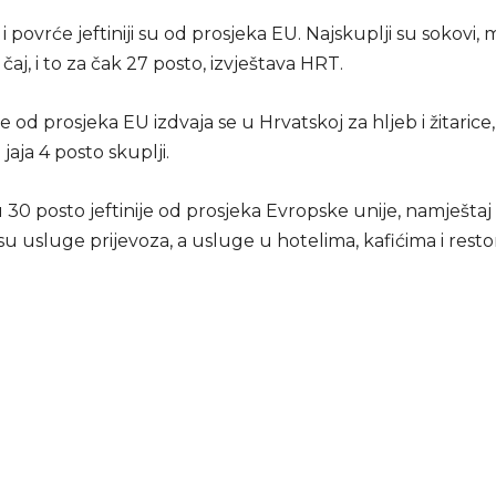
i povrće jeftiniji su od prosjeka EU. Najskuplji su sokovi,
 čaj, i to za čak 27 posto, izvještava HRT.
še od prosjeka EU izdvaja se u Hrvatskoj za hljeb i žitarice
i jaja 4 posto skuplji.
 30 posto jeftinije od prosjeka Evropske unije, namještaj 1
su usluge prijevoza, a usluge u hotelima, kafićima i rest