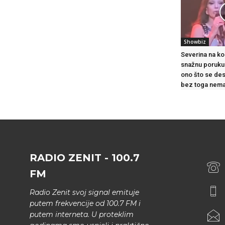
Showbiz
Severina na ko
snažnu poruku
ono što se des
bez toga nema
RADIO ZENIT - 100.7
FM
Radio Zenit svoj signal emituje
putem frekvencije od 100.7 FM i
putem interneta. U proteklim