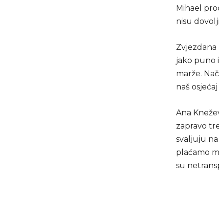
Mihael proc
nisu dovolj
Zvjezdana B
jako puno 
marže. Nači
naš osjećaj 
Ana Knežev
zapravo tre
svaljuju na
plaćamo mi
su netrans