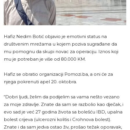
Hafiz Nedim Botić objavio je emotivni status na
društvenim mrežama u kojem poziva sugrađane da
mu pomognu da skupi novac za operaciju. Iznos koji
mu je potreban je više od 80.000 KM.
Hafiz se obratio organizaciji Pomozi.ba, a oni će za
njega pokrenuti apel 20. oktobra.
“Dobri ljudi, želim da podijelim sa vama nešto vezano
za moje zdravlje. Znate da sam se razbolio kao dječak, i
evo sad je već 27 godina života sa bolešću IBD, upalna
bolest crijeva (ulcerozni kolitis i Crohnova bolest).
Znate i da sam jedva ostao živ, prošao težak oporavak,