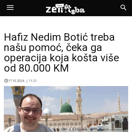
Hafiz Nedim Botić treba
našu pomoć, čeka ga
operacija koja košta više
od 80.000 KM
17.10.2024. | 11:21