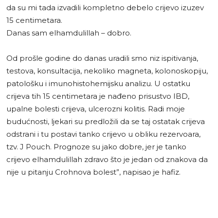
da su mi tada izvadili kompletno debelo crijevo izuzev
15 centimetara.
Danas sam elhamdulillah – dobro.
Od prošle godine do danas uradili smo niz ispitivanja,
testova, konsultacija, nekoliko magneta, kolonoskopiju,
patološku i imunohistohemijsku analizu. U ostatku
crijeva tih 15 centimetara je nađeno prisustvo IBD,
upalne bolesti crijeva, ulcerozni kolitis. Radi moje
budućnosti, ljekari su predložili da se taj ostatak crijeva
odstrani i tu postavi tanko crijevo u obliku rezervoara,
tzv. J Pouch. Prognoze su jako dobre, jer je tanko
crijevo elhamdulillah zdravo što je jedan od znakova da
nije u pitanju Crohnova bolest”, napisao je hafiz.