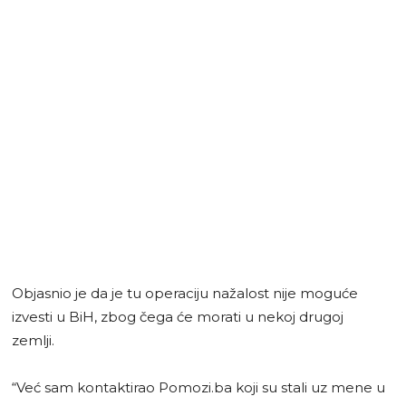
Objasnio je da je tu operaciju nažalost nije moguće
izvesti u BiH, zbog čega će morati u nekoj drugoj
zemlji.
“Već sam kontaktirao Pomozi.ba koji su stali uz mene u