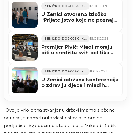
17.06.2026
ZENIČKO-DOBOJSKI KANTON
U Zenici otvorena izložba
“Prijateljstvo koje ne poznaje
granice” (FOTO)
16.06.2026
ZENIČKO-DOBOJSKI KANTON
Premijer Pivić: Mladi moraju
biti u središtu svih politika
Vlade ZDK (VIDEO)
11.06.2026
ZENIČKO-DOBOJSKI KANTON
U Zenici održana konferencija
o zdravlju djece i mladih
(FOTO)
“Ovo je vrlo bitna stvar jer u državi imamo složene
odnose, a nametnuta vlast ostavila je brojne
posljedice. Svjedočimo situaciji da je Milorad Dodik