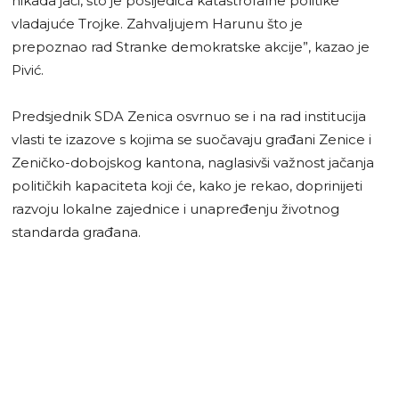
nikada jači, što je posljedica katastrofalne politike
vladajuće Trojke. Zahvaljujem Harunu što je
prepoznao rad Stranke demokratske akcije”, kazao je
Pivić.
Predsjednik SDA Zenica osvrnuo se i na rad institucija
vlasti te izazove s kojima se suočavaju građani Zenice i
Zeničko-dobojskog kantona, naglasivši važnost jačanja
političkih kapaciteta koji će, kako je rekao, doprinijeti
razvoju lokalne zajednice i unapređenju životnog
standarda građana.