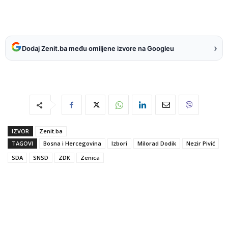
›
Dodaj Zenit.ba među omiljene izvore na Googleu
IZVOR
Zenit.ba
TAGOVI
Bosna i Hercegovina
Izbori
Milorad Dodik
Nezir Pivić
SDA
SNSD
ZDK
Zenica