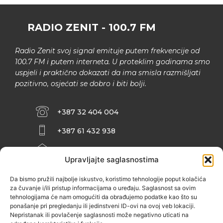
RADIO ZENIT - 100.7 FM
Radio Zenit svoj signal emituje putem frekvencije od
100.7 FM i putem interneta. U proteklim godinama smo
uspjeli i praktično dokazati da ima smisla razmišljati
pozitivno, osjećati se dobro i biti bolji.
+387 32 404 004
+387 61 432 938
INFO@ZENIT.BA
Upravljajte saglasnostima
HUSEINA KULENOVIĆA BR. 2 (RK
ZENIČANKA, 3. SPRAT), 72000 ZENICA
Da bismo pružili najbolje iskustvo, koristimo tehnologije poput kolačića
za čuvanje i/ili pristup informacijama o uređaju. Saglasnost sa ovim
tehnologijama će nam omogućiti da obrađujemo podatke kao što su
ponašanje pri pregledanju ili jedinstveni ID-ovi na ovoj veb lokaciji.
Nepristanak ili povlačenje saglasnosti može negativno uticati na