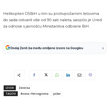
Helikopteri OSBiH u tim su protivpožarnim letovima
do sada ostvarili više od 90 sati naleta, saopćio je Ured
za odnose s javnošću Ministarstva odbrane BiH.
›
Dodaj Zenit.ba među omiljene izvore na Googleu
IZVOR
Zenit.ba
TAGOVI
Bosna i Hercegovina
požar