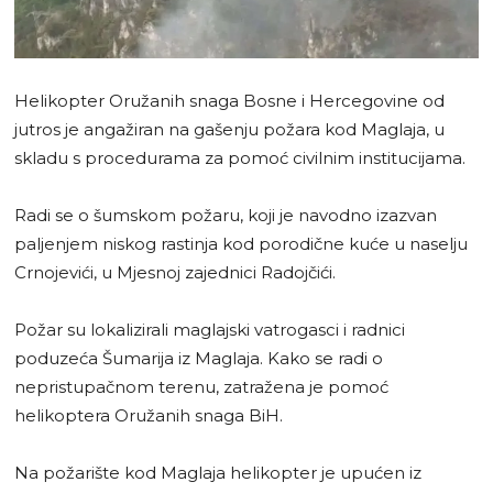
Helikopter Oružanih snaga Bosne i Hercegovine od
jutros je angažiran na gašenju požara kod Maglaja, u
skladu s procedurama za pomoć civilnim institucijama.
Radi se o šumskom požaru, koji je navodno izazvan
paljenjem niskog rastinja kod porodične kuće u naselju
Crnojevići, u Mjesnoj zajednici Radojčići.
Požar su lokalizirali maglajski vatrogasci i radnici
poduzeća Šumarija iz Maglaja. Kako se radi o
nepristupačnom terenu, zatražena je pomoć
helikoptera Oružanih snaga BiH.
Na požarište kod Maglaja helikopter je upućen iz