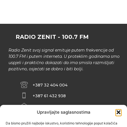
RADIO ZENIT - 100.7 FM
Radio Zenit svoj signal emituje putem frekvencije od
100.7 FM i putem interneta. U proteklim godinama smo
uspjeli i praktično dokazati da ima smisla razmišljati
pozitivno, osjećati se dobro i biti bolji.
+387 32 404 004
+387 61 432 938
INFO@ZENIT.BA
Upravljajte saglasnostima
HUSEINA KULENOVIĆA BR. 2 (RK
ZENIČANKA, 3. SPRAT), 72000 ZENICA
Da bismo pružili najbolje iskustvo, koristimo tehnologije poput kolačića