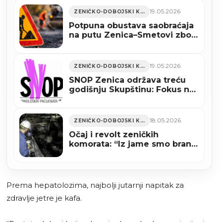
19.05.2026
ZENIČKO-DOBOJSKI KANTON
Potpuna obustava saobraćaja
na putu Zenica–Smetovi zbog
asfaltiranja
19.05.2026
ZENIČKO-DOBOJSKI KANTON
SNOP Zenica održava treću
godišnju Skupštinu: Fokus na
prava onkoloških pacijenata i
reformu zdravstvenog
sistema
18.05.2026
ZENIČKO-DOBOJSKI KANTON
Očaj i revolt zeničkih
komorata: “Iz jame smo branili
državu, a sad nas tjerate da
prosimo za hljeb i lijekove!”
Prema hepatolozima, najbolji jutarnji napitak za
zdravlje jetre je kafa.