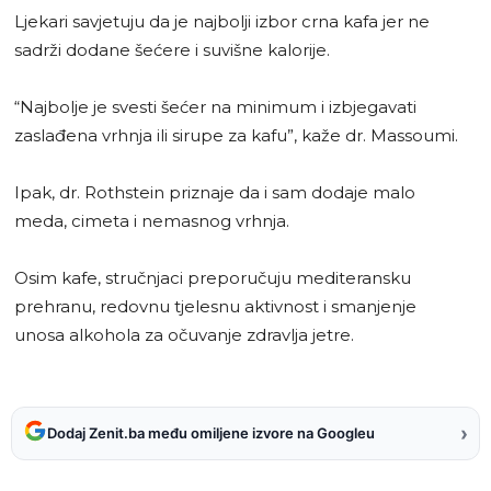
Ljekari savjetuju da je najbolji izbor crna kafa jer ne
sadrži dodane šećere i suvišne kalorije.
“Najbolje je svesti šećer na minimum i izbjegavati
zaslađena vrhnja ili sirupe za kafu”, kaže dr. Massoumi.
Ipak, dr. Rothstein priznaje da i sam dodaje malo
meda, cimeta i nemasnog vrhnja.
Osim kafe, stručnjaci preporučuju mediteransku
prehranu, redovnu tjelesnu aktivnost i smanjenje
unosa alkohola za očuvanje zdravlja jetre.
›
Dodaj Zenit.ba među omiljene izvore na Googleu