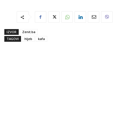
IZVOR
Zenit.ba
TAGOVI
hljeb
kafa