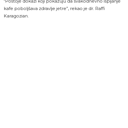
“Postoje dokazi koji pokazuju da svakodnevno ispijanje
kafe poboljšava zdravlje jetre”, rekao je dr. Raffi
Karagozian.