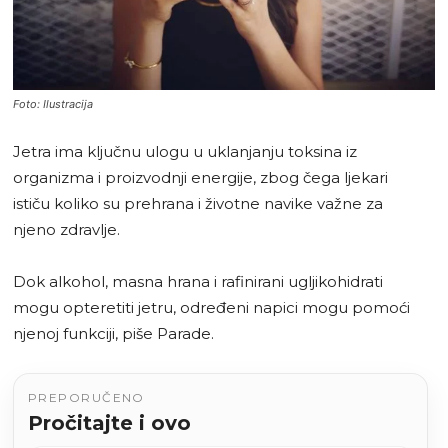
Foto: Ilustracija
Jetra ima ključnu ulogu u uklanjanju toksina iz
organizma i proizvodnji energije, zbog čega ljekari
ističu koliko su prehrana i životne navike važne za
njeno zdravlje.
Dok alkohol, masna hrana i rafinirani ugljikohidrati
mogu opteretiti jetru, određeni napici mogu pomoći
njenoj funkciji, piše Parade.
PREPORUČENO
Pročitajte i ovo