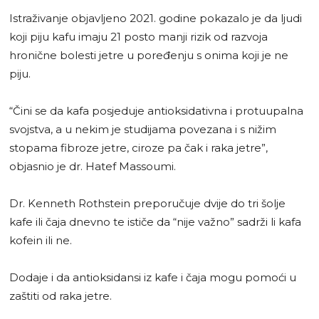
Istraživanje objavljeno 2021. godine pokazalo je da ljudi
koji piju kafu imaju 21 posto manji rizik od razvoja
hronične bolesti jetre u poređenju s onima koji je ne
piju.
“Čini se da kafa posjeduje antioksidativna i protuupalna
svojstva, a u nekim je studijama povezana i s nižim
stopama fibroze jetre, ciroze pa čak i raka jetre”,
objasnio je dr. Hatef Massoumi.
Dr. Kenneth Rothstein preporučuje dvije do tri šolje
kafe ili čaja dnevno te ističe da “nije važno” sadrži li kafa
kofein ili ne.
Dodaje i da antioksidansi iz kafe i čaja mogu pomoći u
zaštiti od raka jetre.