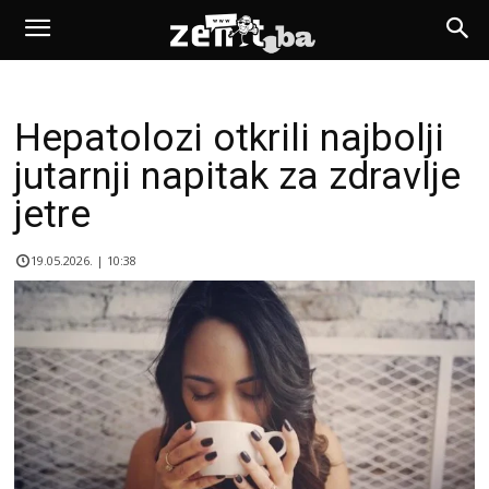
Hepatolozi otkrili najbolji
jutarnji napitak za zdravlje
jetre
19.05.2026. | 10:38