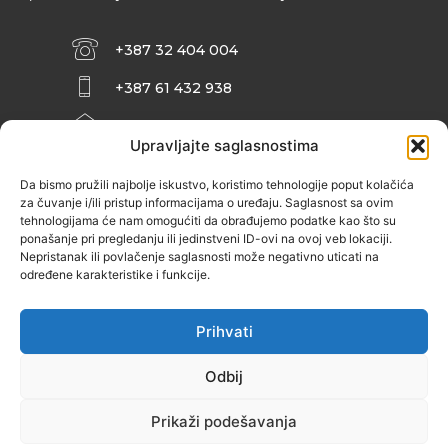
+387 32 404 004
+387 61 432 938
INFO@ZENIT.BA
Upravljajte saglasnostima
HUSEINA KULENOVIĆA BR. 2 (RK
ZENIČANKA, 3. SPRAT), 72000 ZENICA
Da bismo pružili najbolje iskustvo, koristimo tehnologije poput kolačića
za čuvanje i/ili pristup informacijama o uređaju. Saglasnost sa ovim
tehnologijama će nam omogućiti da obrađujemo podatke kao što su
ponašanje pri pregledanju ili jedinstveni ID-ovi na ovoj veb lokaciji.
Nepristanak ili povlačenje saglasnosti može negativno uticati na
određene karakteristike i funkcije.
Prihvati
Odbij
Prikaži podešavanja