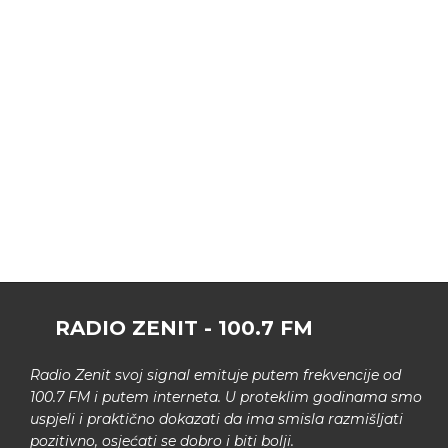
RADIO ZENIT - 100.7 FM
Radio Zenit svoj signal emituje putem frekvencije od
100.7 FM i putem interneta. U proteklim godinama smo
uspjeli i praktično dokazati da ima smisla razmišljati
pozitivno, osjećati se dobro i biti bolji.