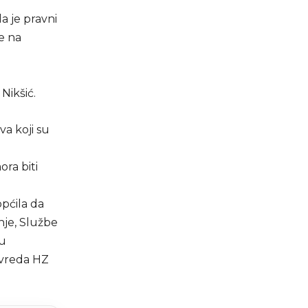
a je pravni
e na
Nikšić.
va koji su
ora biti
općila da
je, Službe
 u
ivreda HZ