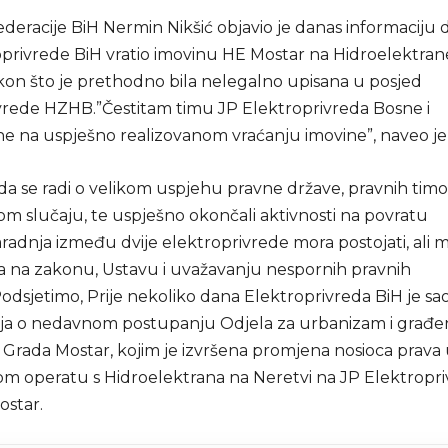
deracije BiH Nermin Nikšić objavio je danas informaciju d
oprivrede BiH vratio imovinu HE Mostar na Hidroelektran
kon što je prethodno bila nelegalno upisana u posjed
vrede HZHB.”Čestitam timu JP Elektroprivreda Bosne i
e na uspješno realizovanom vraćanju imovine”, naveo je 
da se radi o velikom uspjehu pravne države, pravnih timo
vom slučaju, te uspješno okončali aktivnosti na povratu
radnja između dvije elektroprivrede mora postojati, ali m
 na zakonu, Ustavu i uvažavanju nespornih pravnih
Podsjetimo, Prije nekoliko dana Elektroprivreda BiH je sa
ja o nedavnom postupanju Odjela za urbanizam i građen
r Grada Mostar, kojim je izvršena promjena nosioca prava
om operatu s Hidroelektrana na Neretvi na JP Elektropr
ostar.