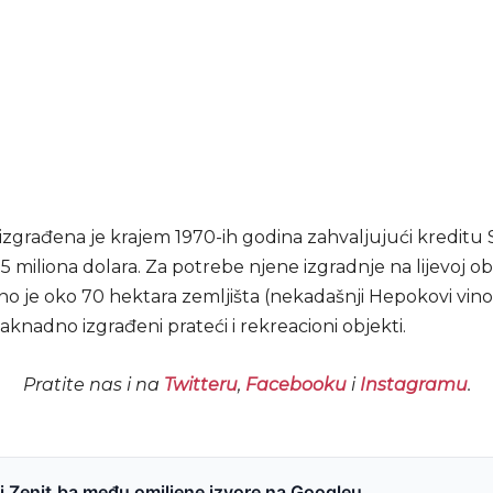
izgrađena je krajem 1970-ih godina zahvaljujući kreditu 
 miliona dolara. Za potrebe njene izgradnje na lijevoj o
no je oko 70 hektara zemljišta (nekadašnji Hepokovi vino
knadno izgrađeni prateći i rekreacioni objekti.
Pratite nas i na
Twitteru
,
Facebooku
i
Instagramu
.
 Zenit.ba među omiljene izvore na Googleu