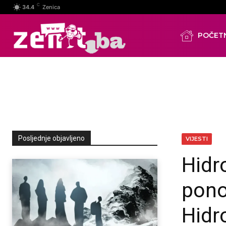
C
34.4
Zenica
POČET
Posljednje objavljeno
VIJESTI
Hidr
pono
Hidr