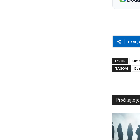
Podlij
IZVOR
Klix.
TAGOVI
Bos
Pročitajte još