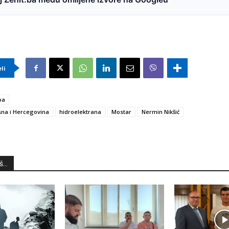
eli
ba
na i Hercegovina
hidroelektrana
Mostar
Nermin Nikšić
...