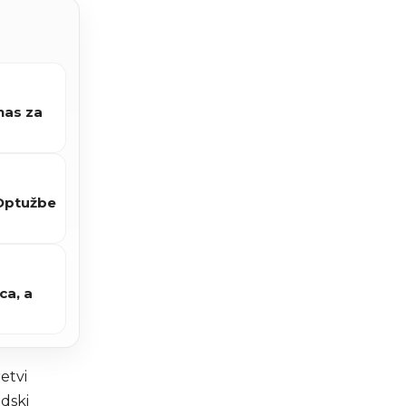
nas za
 Optužbe
ca, a
etvi
dski