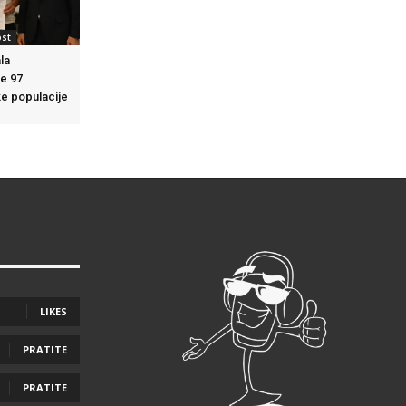
ost
la
e 97
ke populacije
LIKES
PRATITE
PRATITE