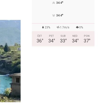
°
34.4
°
34.4
23%
1.7m/s
0%
ČET
PET
SUB
NED
PON
36
°
34
°
33
°
34
°
37
°