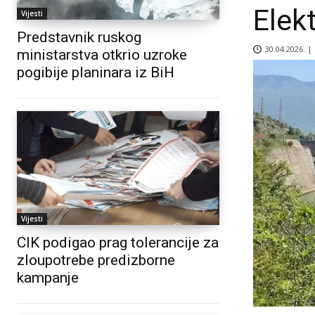
Elek
Vijesti
Predstavnik ruskog
30.04.2026. |
ministarstva otkrio uzroke
pogibije planinara iz BiH
Vijesti
CIK podigao prag tolerancije za
zloupotrebe predizborne
kampanje