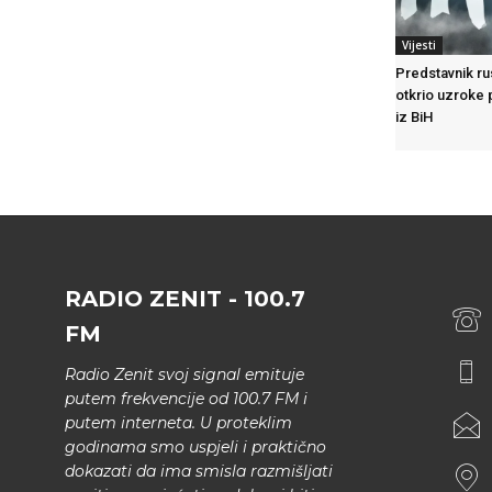
Vijesti
Predstavnik ru
otkrio uzroke 
iz BiH
RADIO ZENIT - 100.7
FM
Radio Zenit svoj signal emituje
putem frekvencije od 100.7 FM i
putem interneta. U proteklim
godinama smo uspjeli i praktično
dokazati da ima smisla razmišljati