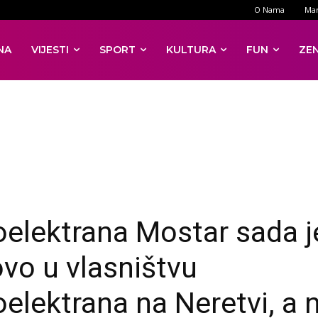
O Nama
Mar
NA
VIJESTI
SPORT
KULTURA
FUN
ZE
oelektrana Mostar sada j
vo u vlasništvu
oelektrana na Neretvi, a 