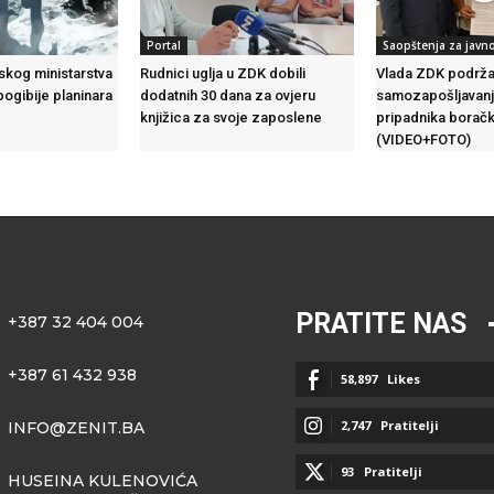
Portal
Saopštenja za javn
skog ministarstva
Rudnici uglja u ZDK dobili
Vlada ZDK podrža
pogibije planinara
dodatnih 30 dana za ovjeru
samozapošljavanj
knjižica za svoje zaposlene
pripadnika borač
(VIDEO+FOTO)
PRATITE NAS
+387 32 404 004
+387 61 432 938
58,897
Likes
2,747
Pratitelji
INFO@ZENIT.BA
93
Pratitelji
HUSEINA KULENOVIĆA