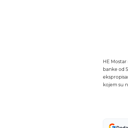
HE Mostar 
banke od 55
ekspropisa
kojem su na
Dodaj