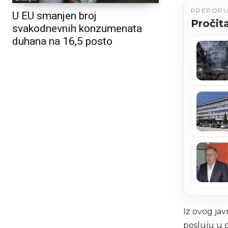
PREPOR
U EU smanjen broj
Pročita
svakodnevnih konzumenata
duhana na 16,5 posto
Iz ovog ja
posluju u o