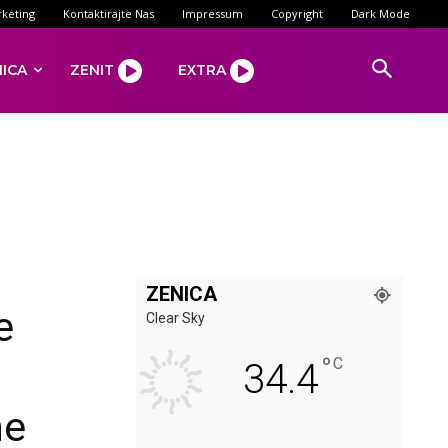
keting
Kontaktirajte Nas
Impressum
Copyright
Dark Mode
NICA
ZENIT
EXTRA
ZENICA
e
Clear Sky
°
C
34.4
ne