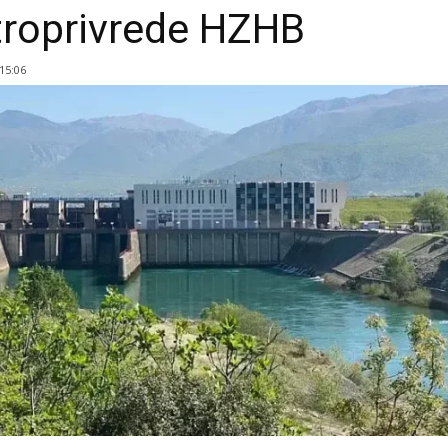
troprivrede HZHB
 15:06