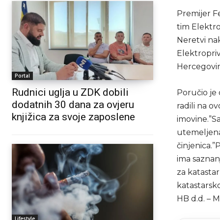
Premijer Fe
tim Elektr
Neretvi na
Elektropri
Hercegovin
Portal
Rudnici uglja u ZDK dobili
Poručio je 
dodatnih 30 dana za ovjeru
radili na o
knjižica za svoje zaposlene
imovine.”Sa
utemeljena
činjenica.”
ima saznan
za katasta
katastarsk
HB d.d. – M
Lifestyle