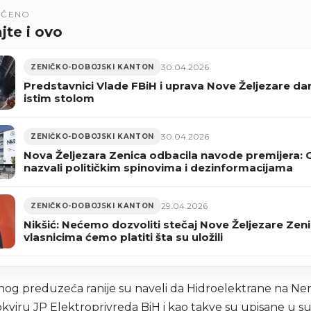
UČENO
jte i ovo
30.04.2026
ZENIČKO-DOBOJSKI KANTON
Predstavnici Vlade FBiH i uprava Nove Željezare da
istim stolom
30.04.2026
ZENIČKO-DOBOJSKI KANTON
Nova Željezara Zenica odbacila navode premijera:
nazvali političkim spinovima i dezinformacijama
29.04.2026
ZENIČKO-DOBOJSKI KANTON
Nikšić: Nećemo dozvoliti stečaj Nove Željezare Zeni
vlasnicima ćemo platiti šta su uložili
vnog preduzeća ranije su naveli da Hidroelektrane na Ner
kviru JP Elektroprivreda BiH i kao takve su upisane u su