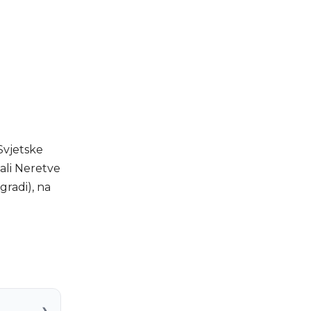
Svjetske
bali Neretve
gradi), na
›