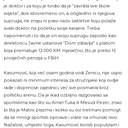
je doktor i za koju je tvrdio da je “završila sve škole
svijeta”, dok istovremeno on, a očigledno ni njegova
supruga, ne znaju ni pravi naziv zakletve koju polaže
svaki doktor na početku svoje karijere. Treba
napomenuti i to da je on svoju suprugu zaposlio kao
direktoricu Javne ustanove “Dom zdravlja” s platom
koja premašuje 12.000 KM mjesečno, što je preko 15
prosječnih penzija u FBiH.
Kasumović, koji već osam godina vodi Zenicu, nije uspio
pokazati ni minimum interesa za stručnjake koji ovdje
rade i doprinose zajednici, već sve posmatra kroz
političku arenu. Da je ikad ozbiljno razgovarao sa
sportistima kao što su Amel Tuka ili Mesud Pezer, znao
bi šta je Matrix plazma i koliko su ovi tretmani pomogli
da se mnogi sportisti oporave i vrate na vrhunski nivo.
Nažalost, umjesto toga, Kasumović koristi populizam i