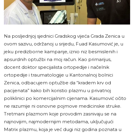
Na posljednjoj sjednici Gradskog vijeća Grada Zenica u
ovom sazivu, održanoj u srijedu, Fuad Kasumović je, u
jeku predizborne kampanje, iznio niz besmislenih i
apsurdnih optužbi na moj račun. Kao primarijus,
docent doktor specijalista ortopedije i načelnik
ortopedije i traumatologije u Kantonalnoj bolnici
Zenica, odbacujem optužbe da “kradem krv od
pacijenata” kako bih koristio plazmu u privatnoj
poliklinici po komercijalnim cijenama. Kasumović očito
ne razumije ni osnovne pojmove medicinske struke.
Tretmani plazmom koje provodim zasnivaju se na
najnovijim, najmodernijim metodama, uključujući
Matrix plazmu, koja je već dugi niz godina poznata u