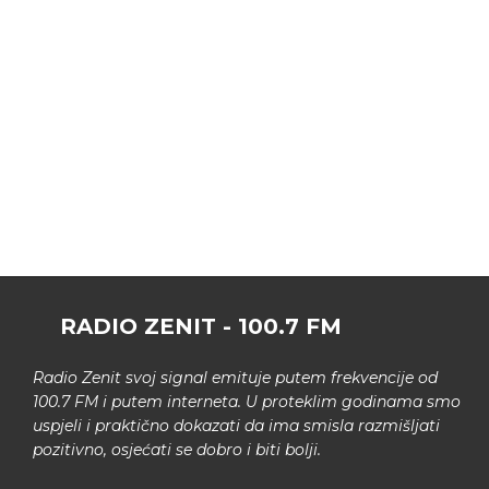
RADIO ZENIT - 100.7 FM
Radio Zenit svoj signal emituje putem frekvencije od
100.7 FM i putem interneta. U proteklim godinama smo
uspjeli i praktično dokazati da ima smisla razmišljati
pozitivno, osjećati se dobro i biti bolji.