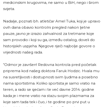
medicinskim krugovima, ne samo u BiH, nego i širom
svijeta.
Nadalje, poznati bh. atletičar Amel Tuka, koji je upravo
ovih dana obavio kontrolni pregled nakon ljetne
pauze, javno je izrazio zahvalnost za tretmane koje
sam provodio i koji su ga, između ostalog, doveli do
historijskih uspjeha. Njegove riječi najbolje govore o
vrijednosti našeg rada.
“Odmor je završen! Redovna kontrola pred početak
priprema kod našeg doktora Faruk Hodzic. Hvala mu
na susretljivosti i dostupnosti svim ljudima a posebno
nama sportistima. Koliko sportista je samo vratio na
teren, a rado se sjećam i te već davne 2014. godine
kada je i mene vratio na stazu svojim plazmama za
koje sam tada tek i čuo, i te godine po prvi put u