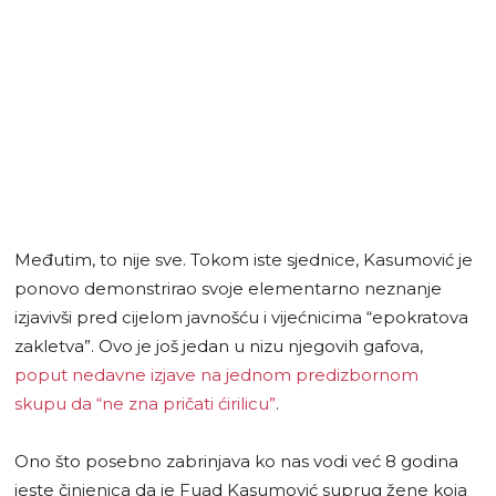
Međutim, to nije sve. Tokom iste sjednice, Kasumović je
ponovo demonstrirao svoje elementarno neznanje
izjavivši pred cijelom javnošću i vijećnicima “epokratova
zakletva”. Ovo je još jedan u nizu njegovih gafova,
poput nedavne izjave na jednom predizbornom
skupu da “ne zna pričati ćirilicu”
.
Ono što posebno zabrinjava ko nas vodi već 8 godina
jeste činjenica da je Fuad Kasumović suprug žene koja