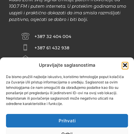
100.7 FM i putem interneta. U proteklim godinama smo
uspjeli i praktično dokazati da ima smisla razmišljati
pozitivno, osjećati se dobro i biti bolji.
+387 32 404 004
+387 61 432 938
INFO@ZENIT.BA
Upravljajte saglasnostima
HUSEINA KULENOVIĆA BR. 2 (RK
ZENIČANKA, 3. SPRAT), 72000 ZENICA
Da bismo pružili najbolje iskustvo, koristimo tehnologije poput kolačića
za čuvanje i/ili pristup informacijama o uređaju. Saglasnost sa ovim
tehnologijama će nam omogućiti da obrađujemo podatke kao što su
ponašanje pri pregledanju ili jedinstveni ID-ovi na ovoj veb lokaciji.
Nepristanak ili povlačenje saglasnosti može negativno uticati na
određene karakteristike i funkcije.
Prihvati