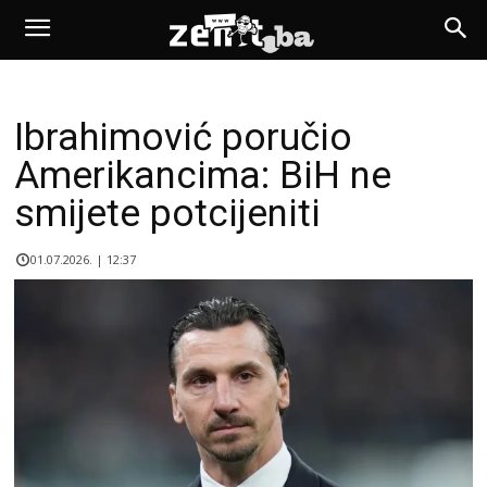
Ibrahimović poručio
Amerikancima: BiH ne
smijete potcijeniti
01.07.2026. | 12:37