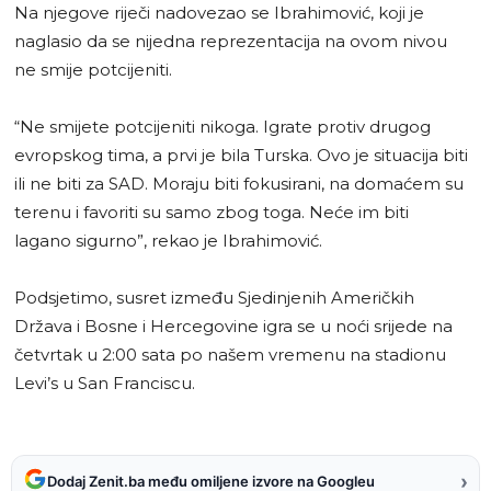
Na njegove riječi nadovezao se Ibrahimović, koji je
naglasio da se nijedna reprezentacija na ovom nivou
ne smije potcijeniti.
“Ne smijete potcijeniti nikoga. Igrate protiv drugog
evropskog tima, a prvi je bila Turska. Ovo je situacija biti
ili ne biti za SAD. Moraju biti fokusirani, na domaćem su
terenu i favoriti su samo zbog toga. Neće im biti
lagano sigurno”, rekao je Ibrahimović.
Podsjetimo, susret između Sjedinjenih Američkih
Država i Bosne i Hercegovine igra se u noći srijede na
četvrtak u 2:00 sata po našem vremenu na stadionu
Levi’s u San Franciscu.
›
Dodaj Zenit.ba među omiljene izvore na Googleu