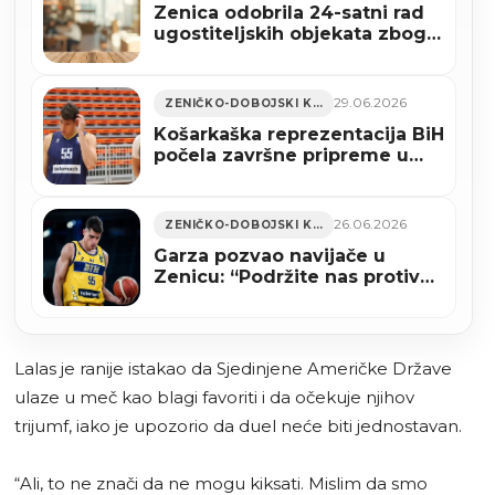
Zenica odobrila 24-satni rad
ugostiteljskih objekata zbog
utakmice BiH – SAD
29.06.2026
ZENIČKO-DOBOJSKI KANTON
Košarkaška reprezentacija BiH
počela završne pripreme u
Zenici za duel protiv Turske
26.06.2026
ZENIČKO-DOBOJSKI KANTON
Garza pozvao navijače u
Zenicu: “Podržite nas protiv
Turske” (VIDEO)
Lalas je ranije istakao da Sjedinjene Američke Države
ulaze u meč kao blagi favoriti i da očekuje njihov
trijumf, iako je upozorio da duel neće biti jednostavan.
“Ali, to ne znači da ne mogu kiksati. Mislim da smo