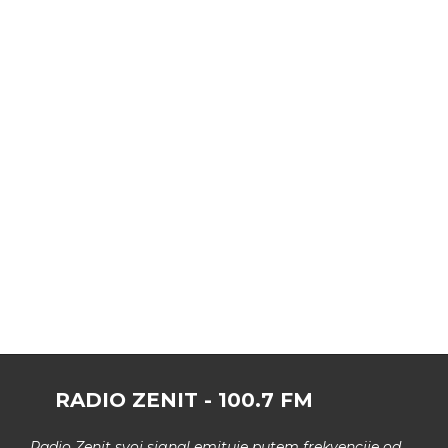
RADIO ZENIT - 100.7 FM
Radio Zenit svoj signal emituje putem frekvencije od