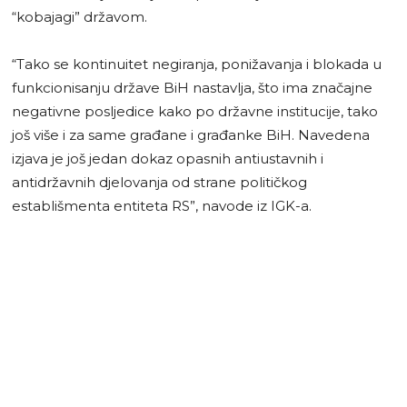
“kobajagi” državom.
“Tako se kontinuitet negiranja, ponižavanja i blokada u
funkcionisanju države BiH nastavlja, što ima značajne
negativne posljedice kako po državne institucije, tako
još više i za same građane i građanke BiH. Navedena
izjava je još jedan dokaz opasnih antiustavnih i
antidržavnih djelovanja od strane političkog
establišmenta entiteta RS”, navode iz IGK-a.