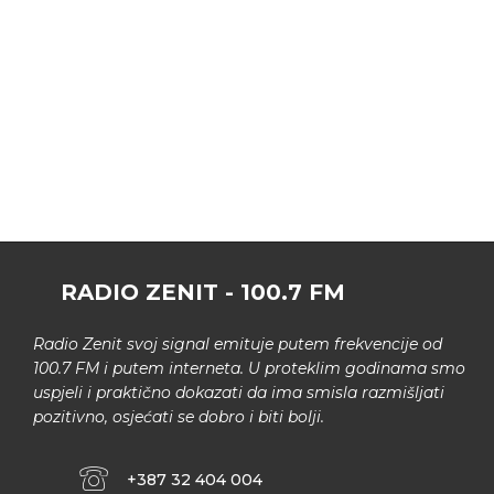
RADIO ZENIT - 100.7 FM
Radio Zenit svoj signal emituje putem frekvencije od
100.7 FM i putem interneta. U proteklim godinama smo
uspjeli i praktično dokazati da ima smisla razmišljati
pozitivno, osjećati se dobro i biti bolji.
+387 32 404 004