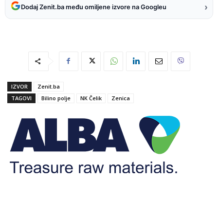
›
Dodaj Zenit.ba među omiljene izvore na Googleu
IZVOR
Zenit.ba
TAGOVI
Bilino polje
NK Čelik
Zenica