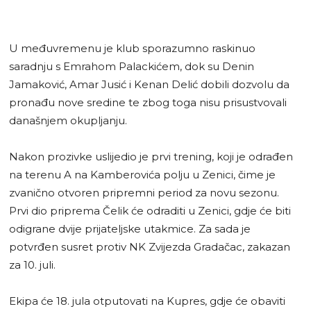
U međuvremenu je klub sporazumno raskinuo
saradnju s Emrahom Palackićem, dok su Denin
Jamaković, Amar Jusić i Kenan Delić dobili dozvolu da
pronađu nove sredine te zbog toga nisu prisustvovali
današnjem okupljanju.
Nakon prozivke uslijedio je prvi trening, koji je odrađen
na terenu A na Kamberovića polju u Zenici, čime je
zvanično otvoren pripremni period za novu sezonu.
Prvi dio priprema Čelik će odraditi u Zenici, gdje će biti
odigrane dvije prijateljske utakmice. Za sada je
potvrđen susret protiv NK Zvijezda Gradačac, zakazan
za 10. juli.
Ekipa će 18. jula otputovati na Kupres, gdje će obaviti