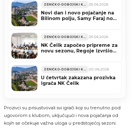
25.06.2026
ZENIČKO-DOBOJSKI KANTON
Novi dan i novo pojačanje na
Bilinom polju, Samy Faraj novi
igrač Čelika
25.06.2026
ZENIČKO-DOBOJSKI KANTON
NK Čelik započeo pripreme za
novu sezonu, Regoje izvršio
prozivku igrača
20.06.2026
ZENIČKO-DOBOJSKI KANTON
U četvrtak zakazana prozivka
igrača NK Čelik
Prozivci su prisustvovali svi igrači koji su trenutno pod
ugovorom s klubom, uključujući i nova pojačanja od
kojih se očekuje važna uloga u predstojećoj sezoni.